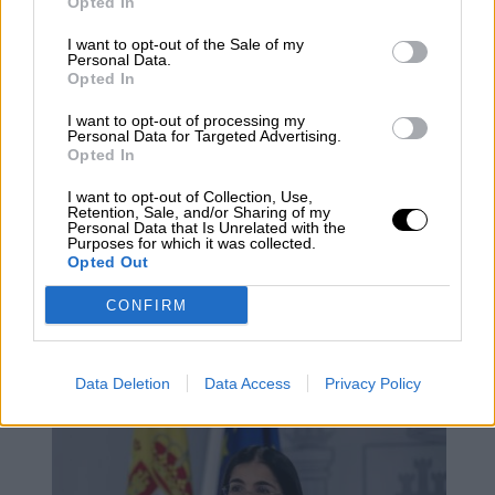
Opted In
estabilización en ciertos países como
España, e incrementos de contagios en
I want to opt-out of the Sale of my
Personal Data.
muchos otros como Países Bajos
, Polonia,
Opted In
Rumanía, República Checa, Suecia durante
esta segunda oleada.
I want to opt-out of processing my
Personal Data for Targeted Advertising.
Desde luego que Europa no debería
Opted In
descartar la opción de idear un anteproyecto
de actuaciones por si la época navideña
I want to opt-out of Collection, Use,
Retention, Sale, and/or Sharing of my
pasara factura con la posibilidad de un
Personal Data that Is Unrelated with the
futuro descontrol sanitario.
Purposes for which it was collected.
Opted Out
Europa azotada por Covid19
actualización datos covid
CONFIRM
Sanidad
control de coronavirus
Data Deletion
Data Access
Privacy Policy
NOTICIAS RELACIONADAS