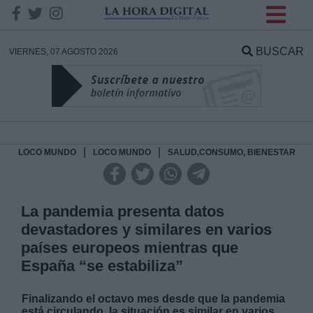
INFORMACION SOBRE LA
PROTECCIÓN DE TUS
BUSCAR
VIERNES, 07 AGOSTO 2026
DATOS
Responsable:
Finalidad:
|
|
LOCO MUNDO
LOCO MUNDO
SALUD,CONSUMO, BIENESTAR
Datos tratados:
La pandemia presenta datos
devastadores y similares en varios
países europeos mientras que
Legitimación:
España “se estabiliza”
Destinatarios:
Finalizando el octavo mes desde que la pandemia
está circulando, la situación es similar en varios