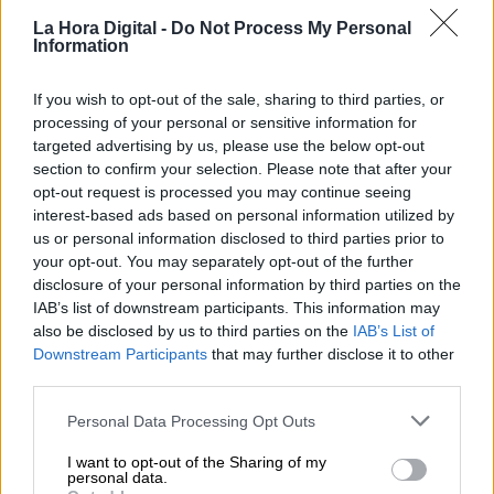
diciembre.
La Hora Digital -
Do Not Process My Personal
Italia
: con 1,5 millones de casos y más de
Information
52.000 muertes, fue el epicentro inicial de la
pandemia en Europa, es ahora el segundo país
If you wish to opt-out of the sale, sharing to third parties, or
de Europa con más víctimas mortales con
processing of your personal or sensitive information for
coronavirus y el sexto del mundo. Giuseppe
targeted advertising by us, please use the below opt-out
Conte prorrogó el estado de alarma hasta el 31
section to confirm your selection. Please note that after your
de enero del 2021. Actualmente, Italia también
opt-out request is processed you may continue seeing
ha cerrado toda actividad no esencial.
interest-based ads based on personal information utilized by
Portugal
: Es uno de los países europeos
us or personal information disclosed to third parties prior to
con mejores datos, registrando 280 mil casos y
your opt-out. You may separately opt-out of the further
4.209 decesos. Desde el 4 de noviembre, se
disclosure of your personal information by third parties on the
confinó al 70 % de su población – afectando a
IAB’s list of downstream participants. This information may
más de 121 localidades- y se suspendió las
also be disclosed by us to third parties on the
IAB’s List of
actividades no esenciales. Además, el
Downstream Participants
that may further disclose it to other
teletrabajo es obligatorio y las reuniones quedan
third parties.
limitadas a cinco personas.
Estados Unidos sigue siendo el país más
Personal Data Processing Opt Outs
afectado del mundo
, con más de 12,8 millones
I want to opt-out of the Sharing of my
de contagios y más de 263.000 muertes.
Este
personal data.
mes de noviembre se cierra con procesos de