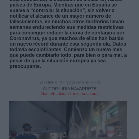
países de Europa. Mientras que en España se
vuelve a “controlar la situación”, sin volver a
notificar el alcance de un mayor número de
fallecimientos, en muchos otros territorios llevan
semanas endureciendo sus medidas restrictivas
para conseguir reducir la curva de contagios por
Coronavirus, ya que muchos de ellos han batido
Derechos:
un nuevo récord durante esta segunda ola. Datos
todavía escalofriantes. Comienza un nuevo mes
que puede cambiarlo todo, para bien o para mal, a
link
pesar de que la situación europea ya sea
preocupante.
Información adicional
link
VIERNES, 27 NOVIEMBRE 2020
AUTOR LIDIA NAVARRETE
Mas artículos del mismo autor/a