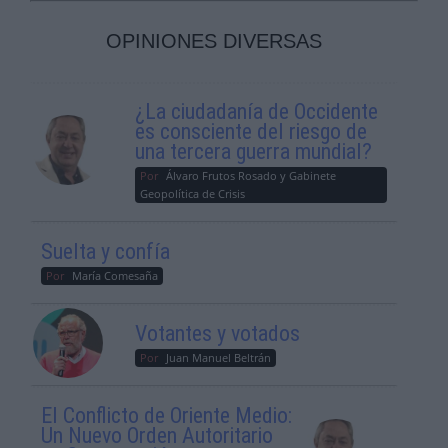
OPINIONES DIVERSAS
¿La ciudadanía de Occidente
es consciente del riesgo de
una tercera guerra mundial?
Por
Álvaro Frutos Rosado y Gabinete
Geopolítica de Crisis
Suelta y confía
Por
María Comesaña
Votantes y votados
Por
Juan Manuel Beltrán
El Conflicto de Oriente Medio:
Un Nuevo Orden Autoritario