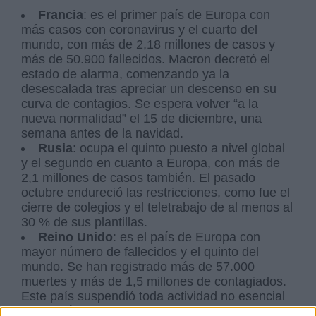
Francia
: es el primer país de Europa con
más casos con coronavirus y el cuarto del
mundo, con más de 2,18 millones de casos y
más de 50.900 fallecidos. Macron decretó el
estado de alarma, comenzando ya la
desescalada tras apreciar un descenso en su
curva de contagios. Se espera volver “a la
nueva normalidad” el 15 de diciembre, una
semana antes de la navidad.
Rusia
: ocupa el quinto puesto a nivel global
y el segundo en cuanto a Europa, con más de
2,1 millones de casos también. El pasado
octubre endureció las restricciones, como fue el
cierre de colegios y el teletrabajo de al menos al
30 % de sus plantillas.
Reino Unido
: es el país de Europa con
mayor número de fallecidos y el quinto del
mundo. Se han registrado más de 57.000
muertes y más de 1,5 millones de contagiados.
Este país suspendió toda actividad no esencial
y decretó un nuevo confinamiento hasta el 2 de