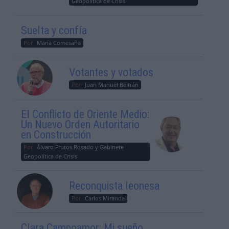
Geopolítica de Crisis
Suelta y confía
Por
María Comesaña
Votantes y votados
Por
Juan Manuel Beltrán
El Conflicto de Oriente Medio:
Un Nuevo Orden Autoritario
en Construcción
Por
Álvaro Frutos Rosado y Gabinete
Geopolítica de Crisis
Reconquista leonesa
Por
Carlos Miranda
Clara Campoamor: Mi sueño,