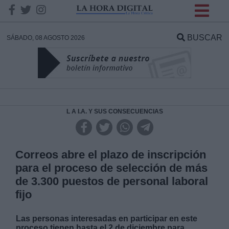
INFORMACION SOBRE LA
PROTECCIÓN DE TUS
BUSCAR
SÁBADO, 08 AGOSTO 2026
DATOS
Responsable:
Finalidad:
L A I.A. Y SUS CONSECUENCIAS
Datos tratados:
Correos abre el plazo de inscripción
para el proceso de selección de más
de 3.300 puestos de personal laboral
Legitimación:
fijo
Destinatarios:
Las personas interesadas en participar en este
proceso tienen hasta el 2 de diciembre para