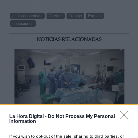
crisis económica
Correos
Trabajo
Empleo
oposiciones
NOTICIAS RELACIONADAS
La Hora Digital -
Do Not Process My Personal
Information
El Gobierno hará fijos a más de
67.000 sanitarios
If you wish to opt-out of the sale, sharing to third parties, or