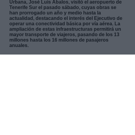
Urbana, José Luis Ábalos, visitó el aeropuerto de
Tenerife Sur el pasado sábado, cuyas obras se
han prorrogado un año y medio hasta la
actualidad, destacando el interés del Ejecutivo de
operar una conectividad básica por vía aérea. La
ampliación de estas infraestructuras permitirá un
mayor transporte de viajeros, pasando de los 13
millones hasta los 16 millones de pasajeros
anuales.
LUNES, 23 NOVIEMBRE 2020
AUTOR LIDIA NAVARRETE
Mas artículos del mismo autor/a