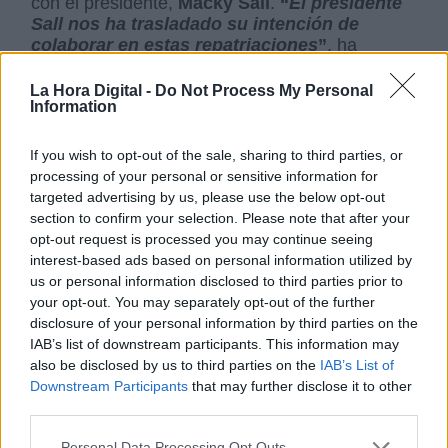
con el presidente,
Macky Sall
.
“
El presidente
Sall nos ha trasladado su intención de
colaborar en estas repatriaciones
”
, ha
agregado.
La Hora Digital -
Do Not Process My Personal
Sin embargo,
estos vuelos se encuentran
Information
actualmente paralizados debido a la
enfermedad de coronavirus
que achaca en
If you wish to opt-out of the sale, sharing to third parties, or
todo el mundo y que provocó, a su vez, un
processing of your personal or sensitive information for
cierre de las fronteras. Este viaje realizado por
targeted advertising by us, please use the below opt-out
la ministra a Senegal tenía como fin volver a
section to confirm your selection. Please note that after your
activarlos: “
sabemos que es un tema muy
opt-out request is processed you may continue seeing
sensible y nosotros también lo seremos. Lo
interest-based ads based on personal information utilized by
haremos en coordinación con Senegal, con
us or personal information disclosed to third parties prior to
toda discreción y respetando la dignidad de las
your opt-out. You may separately opt-out of the further
personas
”. Aun así, tras la reunión con el
disclosure of your personal information by third parties on the
presidente senegalés,
la ministra ha aclarado
IAB’s list of downstream participants. This information may
que no está previsto retomar dichos vuelos,
also be disclosed by us to third parties on the
IAB’s List of
ya que la mayoría de los ilegales que
Downstream Participants
that may further disclose it to other
intentan llegar a Canarias pasan por Malí y
third parties.
son expulsados a través de este país
.
González Laya ha explicado que ambos
Personal Data Processing Opt Outs