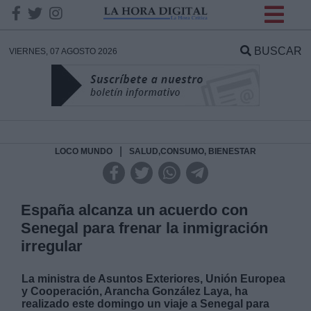
INFORMACION SOBRE LA
PROTECCIÓN DE TUS
BUSCAR
VIERNES, 07 AGOSTO 2026
DATOS
Responsable:
Finalidad:
|
LOCO MUNDO
SALUD,CONSUMO, BIENESTAR
Datos tratados:
España alcanza un acuerdo con
Senegal para frenar la inmigración
irregular
Legitimación:
La ministra de Asuntos Exteriores, Unión Europea
Destinatarios:
y Cooperación, Arancha González Laya, ha
realizado este domingo un viaje a Senegal para