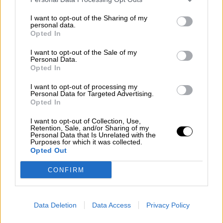
países están trabajando también con la
Organización Internacional de las
I want to opt-out of the Sharing of my
personal data.
Migraciones (OIM) y con la Agencia de
Opted In
Naciones Unidas para los Refugiados
(Acnur) para identificar a los emigrantes
.
I want to opt-out of the Sale of my
Personal Data.
“
Vamos a mandar un mensaje muy claro a las
Opted In
redes criminales de tráfico de personas y es el
de no tolerar que hagan grandes beneficios a
I want to opt-out of processing my
espaldas de la ley
”, ha confirmado la ministra.
Personal Data for Targeted Advertising.
Opted In
África
control del coronavirus
Patera islas Canarias
I want to opt-out of Collection, Use,
Retention, Sale, and/or Sharing of my
refuerzo
repatriación
Islas Canarias
Personal Data that Is Unrelated with the
Purposes for which it was collected.
Gobierno de España
Gran Canaria
Guardia Civil
Opted Out
Policía
Seguridad Social
Arancha González Laya
Migraciones
senegal
España
Política
CONFIRM
NOTICIAS RELACIONADAS
Data Deletion
Data Access
Privacy Policy