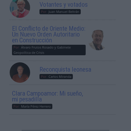
Votantes y votados
Por
Juan Manuel Beltrán
El Conflicto de Oriente Medio:
Un Nuevo Orden Autoritario
en Construcción
Por
Álvaro Frutos Rosado y Gabinete
Geopolítica de Crisis
Reconquista leonesa
Por
Carlos Miranda
Clara Campoamor: Mi sueño,
mi pesadilla
Por
María Pérez Herrero