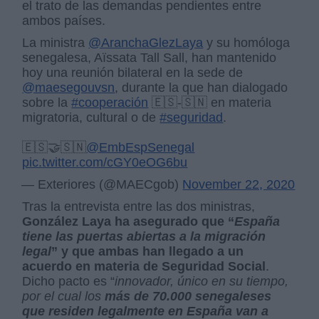
el trato de las demandas pendientes entre
ambos países.
La ministra
@AranchaGlezLaya
y su homóloga
senegalesa, Aïssata Tall Sall, han mantenido
hoy una reunión bilateral en la sede de
@maesegouvsn
, durante la que han dialogado
sobre la
#cooperación
🇪🇸-🇸🇳 en materia
migratoria, cultural o de
#seguridad
.
🇪🇸🤝🇸🇳
@EmbEspSenegal
pic.twitter.com/cGY0eOG6bu
— Exteriores (@MAECgob)
November 22, 2020
Tras la entrevista entre las dos ministras,
González Laya ha asegurado que “
España
tiene las puertas abiertas a la migración
legal
” y que ambas han llegado a un
acuerdo en materia de Seguridad Social
.
Dicho pacto es “
innovador, único en su tiempo,
por el cual los
más de 70.000 senegaleses
que residen legalmente en España van a