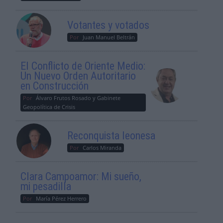
Votantes y votados
Por
Juan Manuel Beltrán
El Conflicto de Oriente Medio:
Un Nuevo Orden Autoritario
en Construcción
Por
Álvaro Frutos Rosado y Gabinete
Geopolítica de Crisis
Reconquista leonesa
Por
Carlos Miranda
Clara Campoamor: Mi sueño,
mi pesadilla
Por
María Pérez Herrero