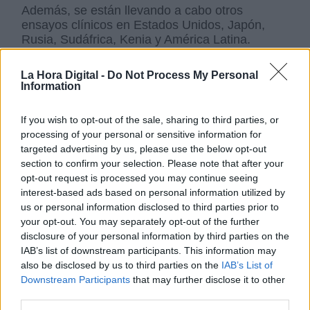
Además, se están llevando a cabo otros
ensayos clínicos en Estados Unidos, Japón,
Rusia, Sudáfrica, Kenia y América Latina.
La compañía admite que está trabajando para
tener una capacidad de producir
3.000
La Hora Digital -
Do Not Process My Personal
Information
millones de dosis de su vacuna para el 2021.
Y algo muy importante, al contrario de lo que
ocurre con las otras dos vacunas presentadas,
If you wish to opt-out of the sale, sharing to third parties, or
esta se puede
almacenar, transportar y
processing of your personal or sensitive information for
manipular en condiciones normales de
targeted advertising by us, please use the below opt-out
refrigeración
(entre 2 y 8 grados) durante al
section to confirm your selection. Please note that after your
menos seis meses, lo que supone una facilidad
opt-out request is processed you may continue seeing
mucho mayor para su distribución a gran
interest-based ads based on personal information utilized by
escala.
us or personal information disclosed to third parties prior to
your opt-out. You may separately opt-out of the further
disclosure of your personal information by third parties on the
Salud
crisis económica
Pfizer
Moderna
vacunas
IAB’s list of downstream participants. This information may
Covid19
control del coronavirus
AstraZeneca
Oxford
also be disclosed by us to third parties on the
IAB’s List of
Downstream Participants
that may further disclose it to other
campaña de vacunación
crisis sanitaria
third parties.