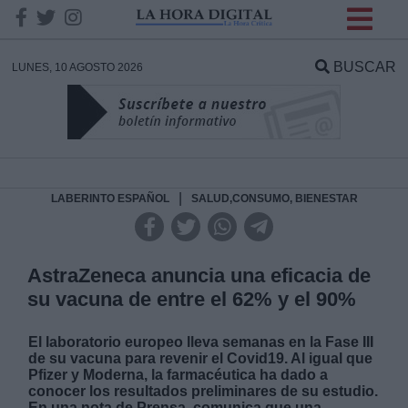
INFORMACION SOBRE LA
PROTECCIÓN DE TUS
BUSCAR
LUNES, 10 AGOSTO 2026
DATOS
Responsable:
Finalidad:
|
LABERINTO ESPAÑOL
SALUD,CONSUMO, BIENESTAR
Datos tratados:
AstraZeneca anuncia una eficacia de
su vacuna de entre el 62% y el 90%
Legitimación:
El laboratorio europeo lleva semanas en la Fase III
de su vacuna para revenir el Covid19. Al igual que
Destinatarios:
Pfizer y Moderna, la farmacéutica ha dado a
conocer los resultados preliminares de su estudio.
En una nota de Prensa, comunica que una