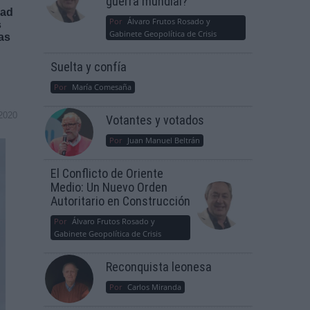
guerra mundial?
dad
Por
Álvaro Frutos Rosado y
s
Gabinete Geopolítica de Crisis
as
Suelta y confía
Por
María Comesaña
2020
Votantes y votados
Por
Juan Manuel Beltrán
El Conflicto de Oriente
Medio: Un Nuevo Orden
Autoritario en Construcción
Por
Álvaro Frutos Rosado y
Gabinete Geopolítica de Crisis
Reconquista leonesa
Por
Carlos Miranda