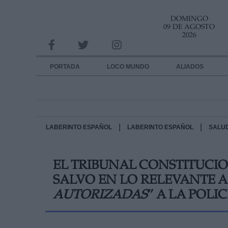
DOMINGO
INFORMACION SOBRE LA PROTECCIÓN DE TUS DATOS
09 DE AGOSTO
2026
Responsable:
Finalidad:
PORTADA
LOCO MUNDO
ALIADOS
Datos tratados:
Legitimación:
Destinatarios:
|
|
LABERINTO ESPAÑOL
LABERINTO ESPAÑOL
SALU
Derechos:
EL TRIBUNAL CONSTITUCI
link
SALVO EN LO RELEVANTE A
Información adicional
link
AUTORIZADAS
” A LA POLIC