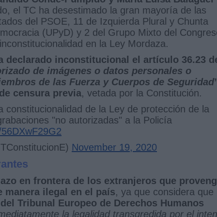
ido, el TC ha desestimado la gran mayoría de las
ados del PSOE, 11 de Izquierda Plural y Chunta
emocracia (UPyD) y 2 del Grupo Mixto del Congres
inconstitucionalidad en la Ley Mordaza.
ha declarado inconstitucional el artículo 36.23 d
orizado de imágenes o datos personales o
miembros de las Fuerza y Cuerpos de Seguridad
de censura previa
, vetada por la Constitución.
a constitucionalidad de la Ley de protección de la
rabaciones "no autorizadas" a la Policía
om/56DXwF29G2
@TConstitucionE)
November 19, 2020
rantes
hazo en frontera de los extranjeros que proven
e manera ilegal en el país
, ya que considera que
na del Tribunal Europeo de Derechos Humanos
mediatamente la legalidad transgredida por el inte