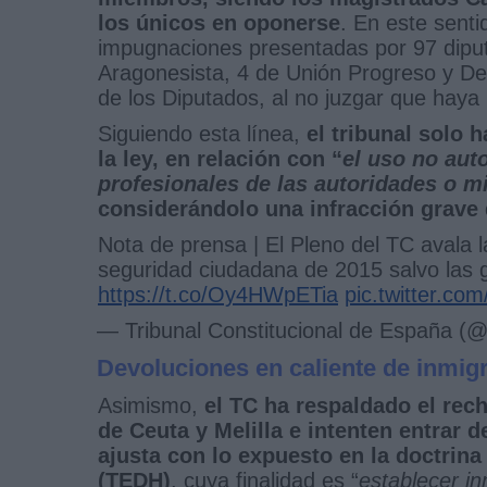
los únicos en oponerse
. En este sent
impugnaciones presentadas por 97 diput
Aragonesista, 4 de Unión Progreso y D
de los Diputados, al no juzgar que haya 
Siguiendo esta línea,
el tribunal solo 
la ley, en relación con “
el uso no aut
profesionales de las autoridades o 
considerándolo una infracción grave 
Nota de prensa | El Pleno del TC avala l
seguridad ciudadana de 2015 salvo las g
https://t.co/Oy4HWpETia
pic.twitter.c
— Tribunal Constitucional de España (
Devoluciones en caliente de inmig
Asimismo,
el TC ha respaldado el rec
de Ceuta y Melilla e intenten entrar d
ajusta con lo expuesto en la doctri
(TEDH)
, cuya finalidad es “
establecer in