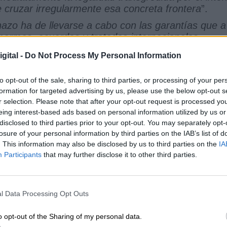
e cruzar irregularmente esa concreta frontera
”.
hazo ha de llevarse a cabo con las garantías que a
normas, acuerdos y tratados internacionales
les y efectivos los procedimientos de entrada lega
gital -
Do Not Process My Personal Information
ha hecho hincapié en que
“
los Cuerpos y Fuerzas
l atención a las categorías de personas
to opt-out of the sale, sharing to third parties, or processing of your per
s que ha mencionado los menores de edad, las
formation for targeted advertising by us, please use the below opt-out s
vanzada.
r selection. Please note that after your opt-out request is processed y
lda las entradas siempre que sean
eing interest-based ads based on personal information utilized by us or
udicial y cumpliendo con las obligaciones
disclosed to third parties prior to your opt-out. You may separately opt-
losure of your personal information by third parties on the IAB’s list of
. This information may also be disclosed by us to third parties on the
IA
Participants
that may further disclose it to other third parties.
ntos muy polémicos que han sido apoyados por el T
ifestaciones espontáneas contra las Cortes
, que
a a evitar que la perturbación grave de la segurida
l Data Processing Opt Outs
anifestaciones ante las Cortes impida el normal
o en sus distintas formas y composiciones o
o opt-out of the Sharing of my personal data.