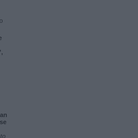
o
e
”,
gan
se
nto