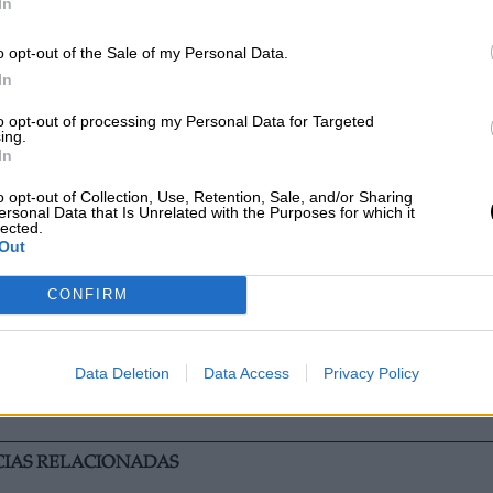
bolo encarnado en las sedes parlamentarias
”.
In
impongan sanciones, tanto en el caso de
o opt-out of the Sale of my Personal Data.
el órgano al estar dentro los trabajadores,
In
en reunidos
”.
to opt-out of processing my Personal Data for Targeted
ido es el relacionado con los
registros corporale
ing.
itucional al afirmar que
dicha práctica “
no lesio
In
ndo dichos registros, que incluso pueden conlleva
o opt-out of Collection, Use, Retention, Sale, and/or Sharing
s racionales de que se porten objetos y puedan ser
ersonal Data that Is Unrelated with the Purposes for which it
 la seguridad ciudadana
”.
lected.
Out
ue
esta actuación deberá basarse en el principi
o se realizará cuando resulte idónea para la
CONFIRM
.
Data Deletion
Data Access
Privacy Policy
izaciones
Inmigrantes
Constitución
Policía Nacional
Ley Mordaza
CIAS RELACIONADAS