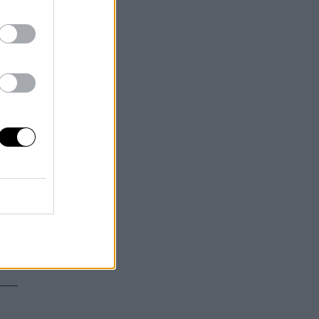
s
na
r
o