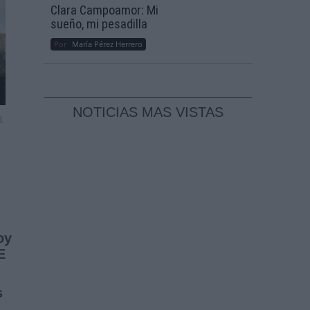
Clara Campoamor: Mi
sueño, mi pesadilla
Por
María Pérez Herrero
NOTICIAS MAS VISTAS
l.
oy
E
s