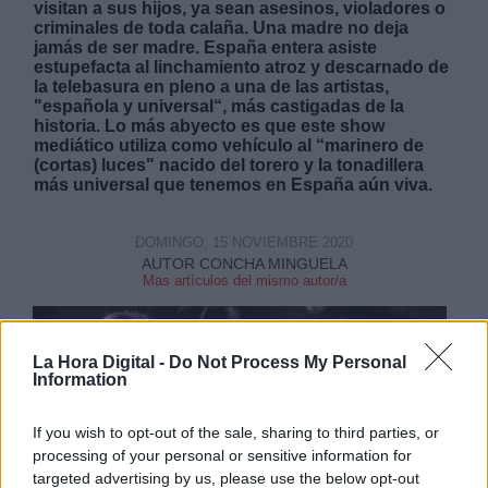
visitan a sus hijos, ya sean asesinos, violadores o
criminales de toda calaña. Una madre no deja
jamás de ser madre. España entera asiste
estupefacta al linchamiento atroz y descarnado de
la telebasura en pleno a una de las artistas,
"española y universal“, más castigadas de la
historia. Lo más abyecto es que este show
mediático utiliza como vehículo al “marinero de
(cortas) luces" nacido del torero y la tonadillera
más universal que tenemos en España aún viva.
DOMINGO, 15 NOVIEMBRE 2020
AUTOR CONCHA MINGUELA
Mas artículos del mismo autor/a
La Hora Digital -
Do Not Process My Personal
Information
If you wish to opt-out of the sale, sharing to third parties, or
processing of your personal or sensitive information for
targeted advertising by us, please use the below opt-out