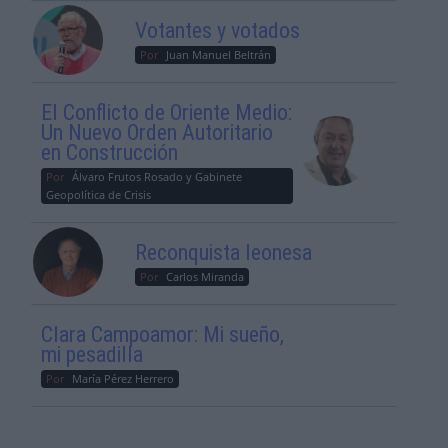
Votantes y votados
Por
Juan Manuel Beltrán
El Conflicto de Oriente Medio:
Un Nuevo Orden Autoritario
en Construcción
Por
Álvaro Frutos Rosado y Gabinete
Geopolítica de Crisis
Reconquista leonesa
Por
Carlos Miranda
Clara Campoamor: Mi sueño,
mi pesadilla
Por
María Pérez Herrero