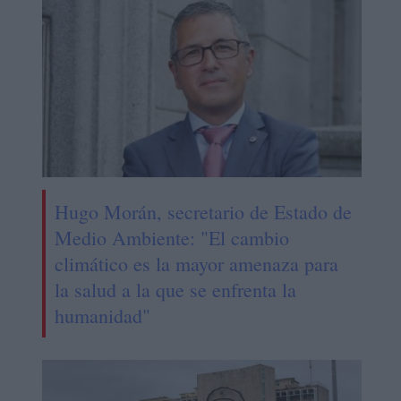
Hugo Morán, secretario de Estado de
Medio Ambiente: "El cambio
climático es la mayor amenaza para
la salud a la que se enfrenta la
humanidad"