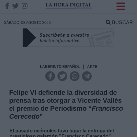
INFORMACION SOBRE LA
PROTECCIÓN DE TUS
BUSCAR
SÁBADO, 08 AGOSTO 2026
DATOS
Responsable:
Finalidad:
|
LABERINTO ESPAÑOL
ARTE
Datos tratados:
Felipe VI defiende la diversidad de
prensa tras otorgar a Vicente Vallés
el premio de Periodismo “
Francisco
Legitimación:
Cerecedo
”
Destinatarios:
El pasado miércoles tuvo lugar la entrega del
prestigioso galardón "Francisco Cerecedo",