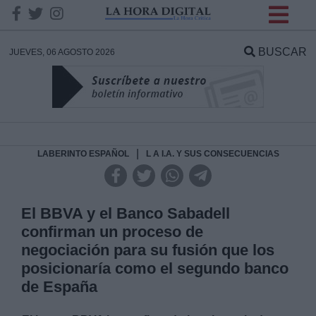
INFORMACION SOBRE LA
PROTECCIÓN DE TUS
BUSCAR
JUEVES, 06 AGOSTO 2026
DATOS
Responsable:
Finalidad:
|
LABERINTO ESPAÑOL
L A I.A. Y SUS CONSECUENCIAS
Datos tratados:
El BBVA y el Banco Sabadell
confirman un proceso de
negociación para su fusión que los
Legitimación:
posicionaría como el segundo banco
de España
Destinatarios: