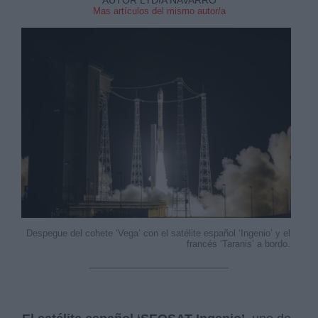
Mas artículos del mismo autor/a
Despegue del cohete ‘Vega’ con el satélite español ‘Ingenio’ y el
francés ‘Taranis’ a bordo.