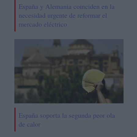
España y Alemania coinciden en la
necesidad urgente de reformar el
mercado eléctrico
España soporta la segunda peor ola
de calor