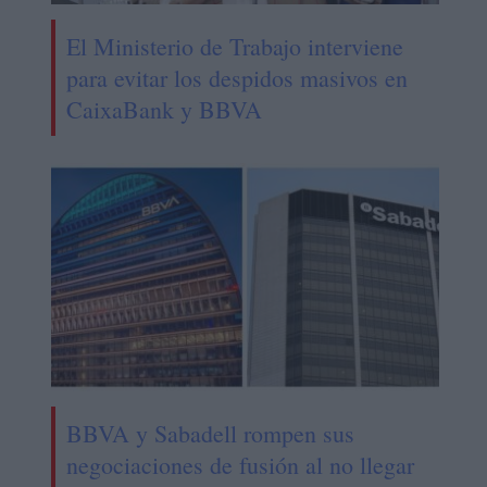
El Ministerio de Trabajo interviene
para evitar los despidos masivos en
CaixaBank y BBVA
BBVA y Sabadell rompen sus
negociaciones de fusión al no llegar