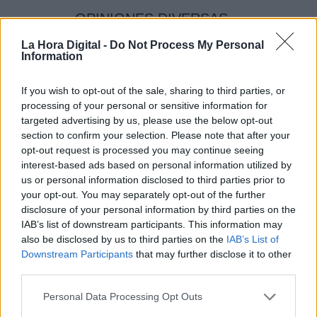
OPINIONES DIVERSAS
La Hora Digital -
Do Not Process My Personal
Information
¿La ciudadanía de Occidente
es consciente del riesgo de
If you wish to opt-out of the sale, sharing to third parties, or
una tercera guerra mundial?
processing of your personal or sensitive information for
Por
Álvaro Frutos Rosado y Gabinete
targeted advertising by us, please use the below opt-out
Geopolítica de Crisis
section to confirm your selection. Please note that after your
opt-out request is processed you may continue seeing
Suelta y confía
interest-based ads based on personal information utilized by
us or personal information disclosed to third parties prior to
Por
María Comesaña
your opt-out. You may separately opt-out of the further
disclosure of your personal information by third parties on the
Votantes y votados
IAB’s list of downstream participants. This information may
also be disclosed by us to third parties on the
IAB’s List of
Por
Juan Manuel Beltrán
Downstream Participants
that may further disclose it to other
third parties.
El Conflicto de Oriente Medio:
Un Nuevo Orden Autoritario
Personal Data Processing Opt Outs
en Construcción