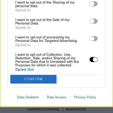
I want to opt-out of the Sharing of my
Por
Álvaro Frutos Rosado y Gabinete
personal data.
Geopolítica de Crisis
Opted In
I want to opt-out of the Sale of my
Reconquista leonesa
Personal Data.
Opted In
Por
Carlos Miranda
I want to opt-out of processing my
Personal Data for Targeted Advertising.
Clara Campoamor: Mi sueño,
Opted In
mi pesadilla
I want to opt-out of Collection, Use,
Por
María Pérez Herrero
Retention, Sale, and/or Sharing of my
Personal Data that Is Unrelated with the
Purposes for which it was collected.
Opted Out
CONFIRM
NOTICIAS MAS VISTAS
Data Deletion
Data Access
Privacy Policy
|
LABERINTO ESPAÑOL
MARRUECOS