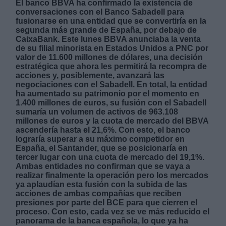
El banco BBVA ha confirmado la existencia de
conversaciones con el Banco Sabadell para
fusionarse en una entidad que se convertiría en la
segunda más grande de España, por debajo de
CaixaBank. Este lunes BBVA anunciaba la venta
de su filial minorista en Estados Unidos a PNC por
valor de 11.600 millones de dólares, una decisión
estratégica que ahora les permitirá la recompra de
Derechos:
acciones y, posiblemente, avanzará las
negociaciones con el Sabadell. En total, la entidad
ha aumentado su patrimonio por el momento en
link
1.400 millones de euros, su fusión con el Sabadell
Información adicional
sumaría un volumen de activos de 963.108
link
millones de euros y la cuota de mercado del BBVA
ascendería hasta el 21,6%. Con esto, el banco
lograría superar a su máximo competidor en
España, el Santander, que se posicionaría en
tercer lugar con una cuota de mercado del 19,1%.
Ambas entidades no confirman que se vaya a
realizar finalmente la operación pero los mercados
ya aplaudían esta fusión con la subida de las
acciones de ambas compañías que reciben
presiones por parte del BCE para que cierren el
proceso. Con esto, cada vez se ve más reducido el
panorama de la banca española, lo que ya ha