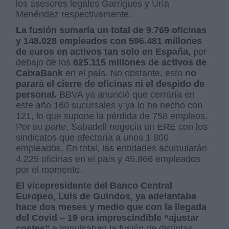
los asesores legales Garrigues y Uría
Menéndez respectivamente.
La fusión sumaría un total de 9.769 oficinas
y 148.028 empleados con 596.481 millones
de euros en activos tan solo en España,
por
debajo de los
625.115 millones de activos de
CaixaBank
en el país. No obstante, esto
no
parará el cierre de oficinas ni el despido de
personal.
BBVA ya anunció que cerraría en
este año 160 sucursales y ya lo ha hecho con
121, lo que supone la pérdida de 758 empleos.
Por su parte, Sabadell negocia un ERE con los
sindicatos que afectaría a unos 1.800
empleados. En total, las entidades acumularán
4.225 oficinas en el país y 45.866 empleados
por el momento.
El vicepresidente del Banco Central
Europeo, Luis de Guindos, ya adelantaba
hace dos meses y medio que con la llegada
del Covid – 19 era imprescindible “ajustar
costes”
e impulsaban la fusión de distintas