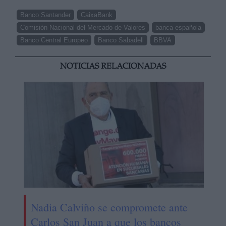
Banco Santander
CaixaBank
Comisión Nacional del Mercado de Valores
banca española
Banco Central Europeo
Banco Sabadell
BBVA
NOTICIAS RELACIONADAS
Nadia Calviño se compromete ante
Carlos San Juan a que los bancos