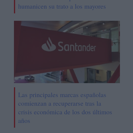
humanicen su trato a los mayores
Las principales marcas españolas
comienzan a recuperarse tras la
crisis económica de los dos últimos
años