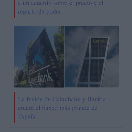
a un acuerdo sobre el precio y el
reparto de poder
La fusión de Caixabank y Bankia
creará el banco más grande de
España