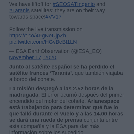
We have liftoff for
#SEOSATIngenio
and
#Taranis
satellites: they are on their way
towards space!
#VV17
Follow the live transmission on
https://t.co/4FgNeUjpZh
pic.twitter.com/HGvBeBl1LN
— ESA EarthObservation (@ESA_EO)
November 17, 2020
Junto al satélite español se ha perdido el
satélite francés ‘Taranis’
, que también viajaba
a bordo del cohete.
La misión despegó a las 2.52 horas de la
madrugada
. El error ocurrió después del primer
encendido del motor del cohete.
Arianespace
está trabajando para determinar qué fue lo
que falló durante el vuelo y a las 14.00 horas
se dará una rueda de prensa
conjunta entre
esta compañía y la ESA para dar más
información sobre los sucedido.