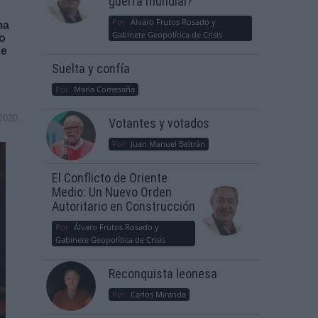
guerra mundial?
Por
Álvaro Frutos Rosado y
ma
Gabinete Geopolítica de Crisis
no
de
Suelta y confía
Por
María Comesaña
2020
Votantes y votados
Por
Juan Manuel Beltrán
El Conflicto de Oriente
Medio: Un Nuevo Orden
Autoritario en Construcción
Por
Álvaro Frutos Rosado y
Gabinete Geopolítica de Crisis
Reconquista leonesa
Por
Carlos Miranda