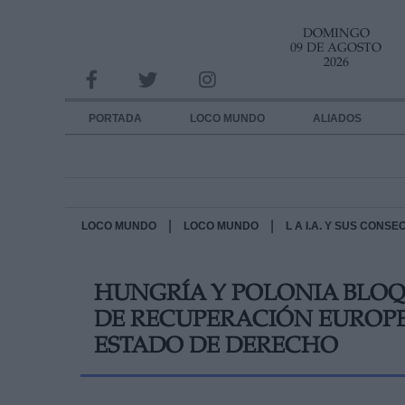
DOMINGO
INFORMACION SOBRE LA PROTECCIÓN DE TUS DATOS
09 DE AGOSTO
2026
Responsable:
Finalidad:
PORTADA
LOCO MUNDO
ALIADOS
Datos tratados:
Legitimación:
Destinatarios:
|
|
LOCO MUNDO
LOCO MUNDO
L A I.A. Y SUS CONS
Derechos:
HUNGRÍA Y POLONIA BLO
link
DE RECUPERACIÓN EUROP
Información adicional
link
ESTADO DE DERECHO