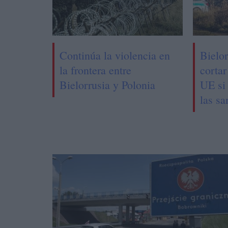
Continúa la violencia en
Bielo
la frontera entre
cortar
Bielorrusia y Polonia
UE si
las sa