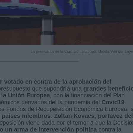
La presidenta de la Comisión Europea, Ursula Von der Ley
r votado en contra de la aprobación del
presupuesto que supondría una
grandes benefici
 la Unión Europea
, con la financiación del Plan
onómicos derivados del la pandemia del
Covid19
.
tos Fondos de Recuperación Económica Europea, 
7 países miembros
.
Zoltan Kovacs, portavoz del
oposición viene dada por el temor a que la Decisió
o un arma de intervención política
contra la