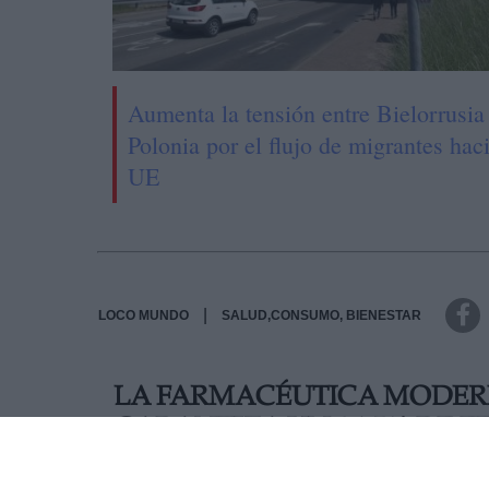
Aumenta la tensión entre Bielorrusia
Polonia por el flujo de migrantes haci
UE
|
LOCO MUNDO
SALUD,CONSUMO, BIENESTAR
LA FARMACÉUTICA MODER
GARANTIZA UN 94,5% DE E