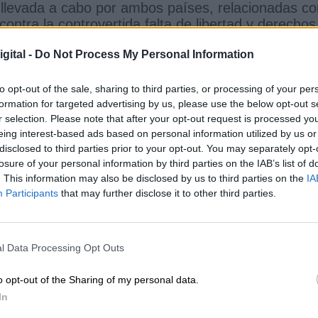
ca llevada a cabo por ambos países, relacionadas c
contra la controvertida falta de libertad y derechos
ya dio a conocer el
primer ministro de Hungría
,
gital -
Do Not Process My Personal Information
una carta a las instituciones de la UE
advirtiend
,
Polonia siguió el mismo ejemplo
realizando las
imer ministro, Mateusz Morawiecki
, al igual que
to opt-out of the sale, sharing to third parties, or processing of your per
formation for targeted advertising by us, please use the below opt-out s
al y como ha notificado la
Comisión Europea
,
r selection. Please note that after your opt-out request is processed y
eing interest-based ads based on personal information utilized by us or
disclosed to third parties prior to your opt-out. You may separately opt-
losure of your personal information by third parties on the IAB’s list of
e la Unión Europea
indica que
un Estado miemb
. This information may also be disclosed by us to third parties on the
IA
el supuesto caso de una violación de los
Participants
that may further disclose it to other third parties.
orma “grave y persistente”
, la
presidenta de la
yen, el presidente del Consejo Europeo, Charl
 Merkel
– que preside la UE durante este semestr
l Data Processing Opt Outs
ontacto para evitar que este veto sea aplicado
.
misario de Presupuestos, Johannes Hahn
, ha
o opt-out of the Sharing of my personal data.
nsabilidad y la cordura política
a través de su
In
 de una situación más grave que la crisis derivada