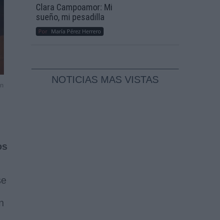
Clara Campoamor: Mi
sueño, mi pesadilla
Por
María Pérez Herrero
NOTICIAS MAS VISTAS
en
os
se
n