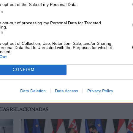
o opt-out of the Sale of my Personal Data.
ould not advance on
#MFF
&
#NGEU
agreement. 
In
ity
+ take the necessary steps to finalise the entire
about help for our citizens in the worst crisis since
to opt-out of processing my Personal Data for Targeted
ing.
In
er 16, 2020
o opt-out of Collection, Use, Retention, Sale, and/or Sharing
ersonal Data that Is Unrelated with the Purposes for which it
la entrega de los 750 mil millones del Fondo 
lected.
ros
, pese a que ambos países sean los principales
Out
 ambos países del Este, generan una cierta
nos Fondos (140.000 millones) con los España
CONFIRM
ales del Estado del 2021
.
Data Deletion
Data Access
Privacy Policy
UE
Polonia
Hungria
CIAS RELACIONADAS