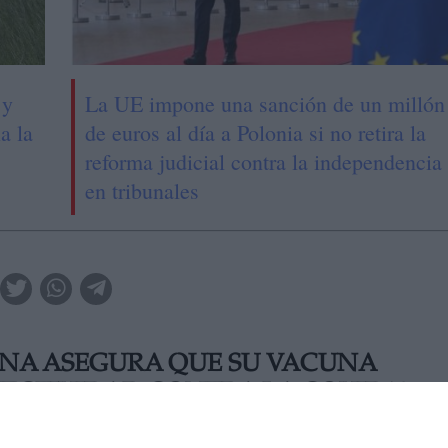
 y
La UE impone una sanción de un millón
a la
de euros al día a Polonia si no retira la
reforma judicial contra la independencia
en tribunales
NA ASEGURA QUE SU VACUNA
FECTIVIDAD CONTRA LA COVID19