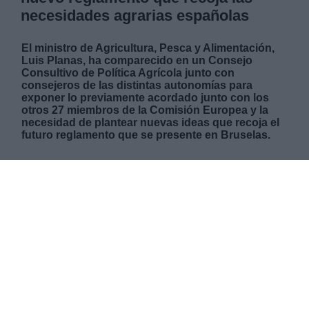
necesidades agrarias españolas
El ministro de Agricultura, Pesca y Alimentación,
Luis Planas, ha comparecido en un Consejo
Consultivo de Política Agrícola junto con
consejeros de las distintas autonomías para
exponer lo previamente acordado junto con los
otros 27 miembros de la Comisión Europea y la
necesidad de plantear nuevas ideas que recoja el
futuro reglamento que se presente en Bruselas.
VIERNES, 13 NOVIEMBRE 2020
AUTOR LIDIA NAVARRETE
Mas artículos del mismo autor/a