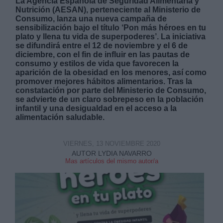
La Agencia Española de Seguridad Alimentaria y
Nutrición (AESAN), perteneciente al Ministerio de
Consumo, lanza una nueva campaña de
sensibilización bajo el título ‘Pon más héroes en tu
plato y llena tu vida de superpoderes’. La iniciativa
se difundirá entre el 12 de noviembre y el 6 de
diciembre, con el fin de influir en las pautas de
consumo y estilos de vida que favorecen la
Derechos:
aparición de la obesidad en los menores, así como
promover mejores hábitos alimentarios. Tras la
constatación por parte del Ministerio de Consumo,
link
se advierte de un claro sobrepeso en la población
Información adicional
infantil y una desigualdad en el acceso a la
link
alimentación saludable.
VIERNES, 13 NOVIEMBRE 2020
AUTOR LYDIA NAVARRO
Mas artículos del mismo autor/a