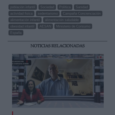
población infantil
Sociedad
Política
Sanidad
actividad fisica
sedentarismo
Campaña Concienciación
alimentación infantil
alimentación saludable
obesidad infantil
AESAN
Ministerio de Consumo
España
NOTICIAS RELACIONADAS