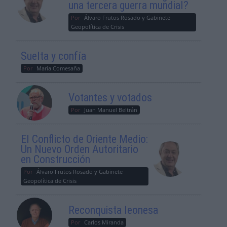
una tercera guerra mundial?
Por
Álvaro Frutos Rosado y Gabinete
Geopolítica de Crisis
Suelta y confía
Por
María Comesaña
Votantes y votados
Por
Juan Manuel Beltrán
El Conflicto de Oriente Medio:
Un Nuevo Orden Autoritario
en Construcción
Por
Álvaro Frutos Rosado y Gabinete
Geopolítica de Crisis
Reconquista leonesa
Por
Carlos Miranda