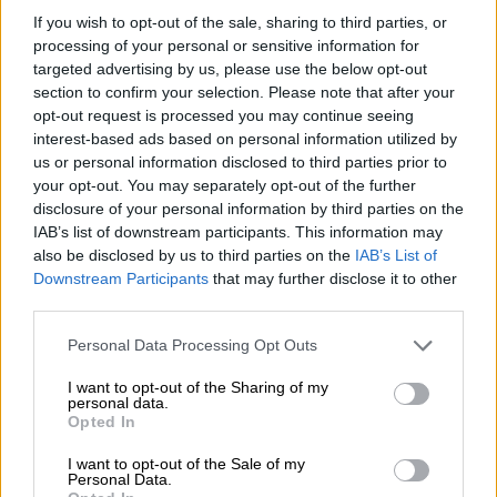
y fiscalidad.
If you wish to opt-out of the sale, sharing to third parties, or
processing of your personal or sensitive information for
-
Etiquetado
: la primera de las medidas
targeted advertising by us, please use the below opt-out
recogidas en el plan consiste en la
redacción
section to confirm your selection. Please note that after your
de un Real Decreto que desarrolle el sistema
opt-out request is processed you may continue seeing
de etiquetado frontal de productos Nutri-
interest-based ads based on personal information utilized by
Score en España
. Actualmente se encuentra
us or personal information disclosed to third parties prior to
elaborándose y Consumo prevé presentar el
your opt-out. You may separately opt-out of the further
Real Decreto en las próximas semanas para
disclosure of your personal information by third parties on the
someterlo a información pública, y
poderse
IAB’s list of downstream participants. This information may
aprobar en el primer semestre de 2021
.
also be disclosed by us to third parties on the
IAB’s List of
La decisión de implementar esta iniciativa en
Downstream Participants
that may further disclose it to other
España supondrá que
el país forme parte del
third parties.
grupo, junto a Francia y Alemania, que lidera
una posición en Europa favorable a
Personal Data Processing Opt Outs
establecer un sistema vinculante y accesible
I want to opt-out of the Sharing of my
para todas las personas.
personal data.
Opted In
-
Publicidad de alimentos poco saludables
: la
segunda de las medidas, en relación con Nutri-
I want to opt-out of the Sale of my
Score se basa en
reforzar el Código PAOS
.
Personal Data.