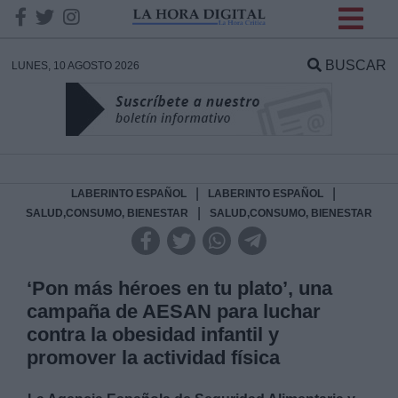
INFORMACION SOBRE LA
PROTECCIÓN DE TUS
BUSCAR
LUNES, 10 AGOSTO 2026
DATOS
Responsable:
Finalidad:
|
|
LABERINTO ESPAÑOL
LABERINTO ESPAÑOL
|
SALUD,CONSUMO, BIENESTAR
SALUD,CONSUMO, BIENESTAR
Datos tratados:
‘Pon más héroes en tu plato’, una
campaña de AESAN para luchar
Legitimación:
contra la obesidad infantil y
promover la actividad física
Destinatarios: