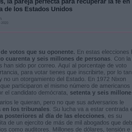
s, la pareja perfecta para recuperar la fe en
a de los Estados Unidos
n
e 2020
 de votos que su oponente.
En estas elecciones 
o cuarenta y seis millones de personas
. Con la
s han sido por correo. Aquí al porcentaje de voto
ancia, para votar tienes que inscribirte, por lo tan
l y no un otorgamiento del Estado. En 1972 Nixon
 que participaron el mismo número de americanos
or el candidato demócrata,
setenta y seis millone
arios le quieran, pero no que sus adversarios le
 en los tribunales
. Su lucha va a estar centrada 
a posteriores al día de las elecciones
, es su
sita de un ejercito de más de mil abogados que de
ios como auditores. Millones de dólares, tensión e