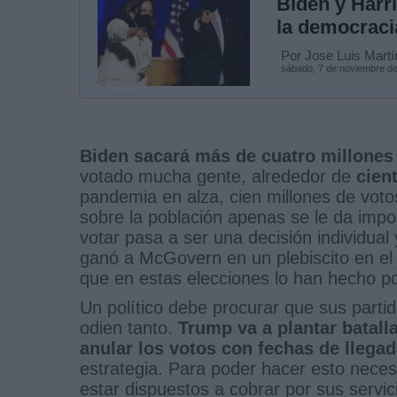
Biden y Harri
la democraci
Por Jose Luis Martí
sábado, 7 de noviembre d
Biden sacará más de cuatro millones
votado mucha gente, alrededor de
cient
pandemia en alza, cien millones de voto
sobre la población apenas se le da import
votar pasa a ser una decisión individua
ganó a McGovern en un plebiscito en el
que en estas elecciones lo han hecho p
Un político debe procurar que sus partid
odien tanto.
Trump va a plantar batalla
anular los votos con fechas de llegad
estrategia. Para poder hacer esto nece
estar dispuestos a cobrar por sus servic