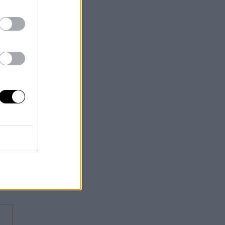
a
o
an
 en
n