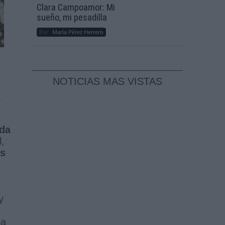
Clara Campoamor: Mi
sueño, mi pesadilla
Por
María Pérez Herrero
NOTICIAS MAS VISTAS
y
ida
l,
as
y
da