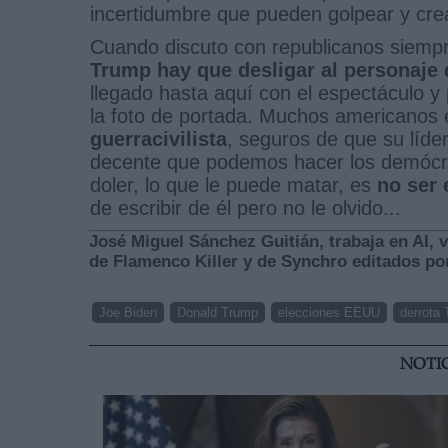
incertidumbre que pueden golpear y cr
Cuando discuto con republicanos siempre
Trump hay que desligar al personaje 
llegado hasta aquí con el espectáculo y 
la foto de portada. Muchos americanos 
guerracivilista
, seguros de que su líder
decente que podemos hacer los demócra
doler, lo que le puede matar, es
no ser 
de escribir de él pero no le olvido...
José Miguel Sánchez Guitián, trabaja en AI, v
de Flamenco Killer y de Synchro editados po
Joe Biden
Donald Trump
elecciones EEUU
derrota
NOTI