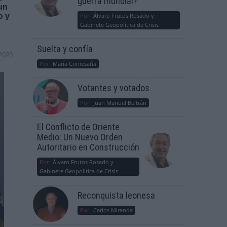
guerra mundial?
 un
o y
Por
Álvaro Frutos Rosado y
Gabinete Geopolítica de Crisis
Suelta y confía
2020
Por
María Comesaña
Votantes y votados
Por
Juan Manuel Beltrán
El Conflicto de Oriente
Medio: Un Nuevo Orden
Autoritario en Construcción
Por
Álvaro Frutos Rosado y
Gabinete Geopolítica de Crisis
Reconquista leonesa
Por
Carlos Miranda