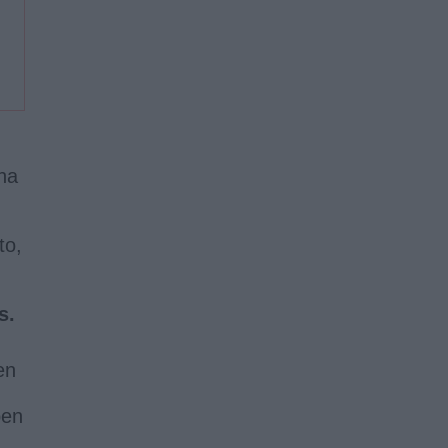
ha
to,
s.
en
ben