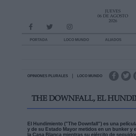
JUEVES
INFORMACION SOBRE LA PROTECCIÓN DE TUS DATOS
06 DE AGOSTO
2026
Responsable:
Finalidad:
PORTADA
LOCO MUNDO
ALIADOS
Datos tratados:
Legitimación:
Destinatarios:
|
OPINIONES PLURALES
LOCO MUNDO
Derechos:
THE DOWNFALL, EL HUND
link
Información adicional
link
El Hundimiento ("The Downfall") es una película
y de su Estado Mayor metidos en un bunker y e
la Casa Blanca mientras su ejército de seguido