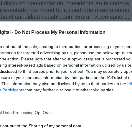
al discurso demoledor del presidente en la cadena
n presentador de mandíbula cuadrada ofrecía como
aba el candidato republicano, era un video casero,
 distorsionada decía que había visto una caja de
 de escribir...
gital -
Do Not Process My Personal Information
e en este artículo fue
una hora después de que
te electo
, la mañana del sábado aquí. Salí a estir
to opt-out of the sale, sharing to third parties, or processing of your per
formation for targeted advertising by us, please use the below opt-out s
el que ha pasado una noche larga y llena de
r selection. Please note that after your opt-out request is processed y
idos de algunos coches de los que asomaban bande
eing interest-based ads based on personal information utilized by us or
tá celebrando la caída de un sátrapa
. Nada más
disclosed to third parties prior to your opt-out. You may separately opt-
 banderas perfectamente colocadas; no era fruto d
losure of your personal information by third parties on the IAB’s list of
ectamente montadas sobre mástiles. Una gran pegat
. This information may also be disclosed by us to third parties on the
IA
landecía en la trasera del auto.
Eran banderas de
Participants
that may further disclose it to other third parties.
 ojos había más de
un centenar de coches, cual
s al viento.
No era gente celebrando, era gente 
ezas soberbias. Ellos no habían perdido la guerra,
l Data Processing Opt Outs
 copiloto una mujer con gorra roja grababa con una
que paseábamos con las obligadas mascarillas. Un
o opt-out of the Sharing of my personal data.
traban desafiantes sus manos enseñándole el índi