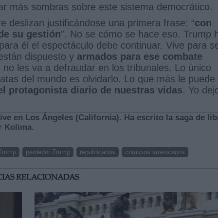
ear más sombras sobre este sistema democrático.
 deslizan justificándose una primera frase: “
con
de su gestión
”. No se cómo se hace eso. Trump 
para él el espectáculo debe continuar. Vive para s
están dispuesto y
armados para ese combate
 no les va a defraudar en los tribunales. Lo único
tas del mundo es olvidarlo. Lo que más le puede
el protagonista diario de nuestras vidas
. Yo dej
ive en Los Ángeles (California). Ha escrito la saga de li
r Kolima.
 Trump
perdedor Trump
republicanos
comicios americanos
CIAS RELACIONADAS