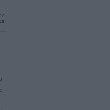
me
as.
a
a
”.