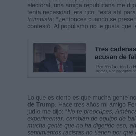
electoral, una amiga republicana me di
tenía necesidad, era rico, “está ahí par
trumpista
: “¿entonces cuando se presen
contestó. Al populismo no le gusta que l
Tres cadenas
acusan de fal
Por Redacción La Ho
viernes, 6 de noviembre d
Lo que es cierto es que mucha gente n
de Trump
. Hace tres años mi amigo Fer
judío me dijo: “
No te preocupes, América
experimentar, cambian de equipo de bal
mucha gente que no ha digerido eso, ah
sentimientos racistas no tienen por qué 