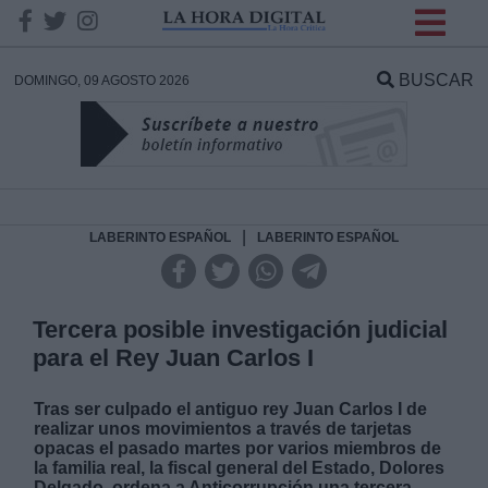
INFORMACION SOBRE LA
PROTECCIÓN DE TUS
BUSCAR
DOMINGO, 09 AGOSTO 2026
DATOS
Responsable:
Finalidad:
|
LABERINTO ESPAÑOL
LABERINTO ESPAÑOL
Datos tratados:
Tercera posible investigación judicial
para el Rey Juan Carlos I
Legitimación:
Tras ser culpado el antiguo rey Juan Carlos I de
realizar unos movimientos a través de tarjetas
Destinatarios:
opacas el pasado martes por varios miembros de
la familia real, la fiscal general del Estado, Dolores
Delgado, ordena a Anticorrupción una tercera