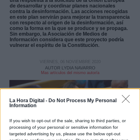
una respuesta a la solicitud de la Unión Europea
de desarrollar y coordinar planes nacionales
contra la desinformación. Las acciones recogidas
en este plan servirán para mejorar la transparencia
con respecto al origen de la desinformación, así
como la forma en la que se produce y se propaga.
Sin embargo, la Asociación de Medios de
Información considera que este proyecto podría
vulnerar el espíritu de la Constitución.
VIERNES, 06 NOVIEMBRE 2020
AUTOR LYDIA NAVARRO
Mas artículos del mismo autor/a
La Hora Digital -
Do Not Process My Personal
Information
If you wish to opt-out of the sale, sharing to third parties, or
processing of your personal or sensitive information for
targeted advertising by us, please use the below opt-out