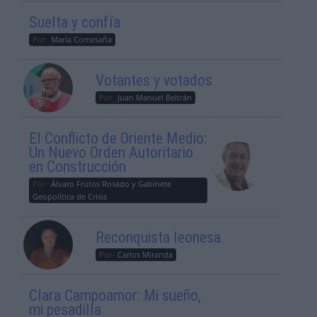
Suelta y confía
Por
María Comesaña
Votantes y votados
Por
Juan Manuel Beltrán
El Conflicto de Oriente Medio:
Un Nuevo Orden Autoritario
en Construcción
Por
Álvaro Frutos Rosado y Gabinete
Geopolítica de Crisis
Reconquista leonesa
Por
Carlos Miranda
Clara Campoamor: Mi sueño,
mi pesadilla