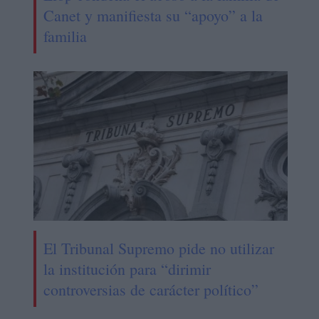
Canet y manifiesta su “apoyo” a la
familia
El Tribunal Supremo pide no utilizar
la institución para “dirimir
controversias de carácter político”