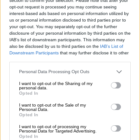
section to confirm your selection. Please note that after your
opt-out request is processed you may continue seeing
La vicepresidenta primera del Gobierno y ministra de la
interest-based ads based on personal information utilized by
Presidencia, Relaciones con las Cortes y Memoria Democrática,
Carmen Calvo.
us or personal information disclosed to third parties prior to
your opt-out. You may separately opt-out of the further
disclosure of your personal information by third parties on the
IAB’s list of downstream participants. This information may
also be disclosed by us to third parties on the
IAB’s List of
El Boletín Oficial del Estado (BOE) ha
Downstream Participants
that may further disclose it to other
publicado este jueves 5 de noviembre la
third parties.
Orden PCM/1030/2020, de 30 de octubre
, por
la que la Vicepresidenta Primera del Gobierno y
Personal Data Processing Opt Outs
Ministra de la Presidencia, Relaciones con las
I want to opt-out of the Sharing of my
Cortes y Memoria Democrática,
Carmen Calvo
,
personal data.
ha mandado a su vez, la
publicación del
Opted In
‘
Procedimiento de actuación contra la
desinformación
’
, que fue aprobado por el
I want to opt-out of the Sale of my
Personal Data.
Consejo de Seguridad Nacional el día 6 de
Opted In
octubre.
I want to opt-out of processing my
El Gobierno, a través de este plan, tiene como
Personal Data for Targeted Advertising.
objetivo
“
monitorizar y detener
” campañas
Opted In