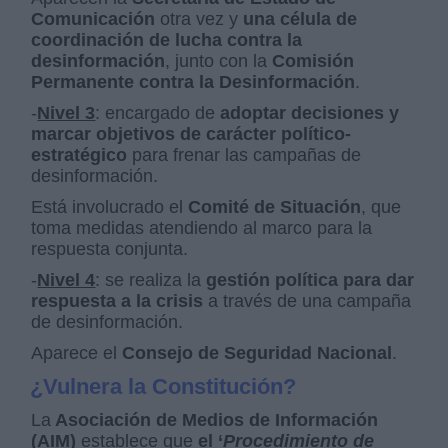
Comunicación
otra vez y
una célula de
coordinación de lucha contra la
desinformación
, junto con la
Comisión
Permanente contra la Desinformación
.
-
Nivel 3
: encargado de
adoptar decisiones y
marcar objetivos de carácter político-
estratégico
para frenar las campañas de
desinformación.
Está involucrado el
Comité de Situación
, que
toma medidas atendiendo al marco para la
respuesta conjunta.
-
Nivel 4
: se realiza la
gestión política para dar
respuesta a la crisis
a través de una campaña
de desinformación.
Aparece el
Consejo de Seguridad Nacional
.
¿Vulnera la Constitución?
La
Asociación de Medios de Información
(AIM)
establece que
el ‘
Procedimiento de