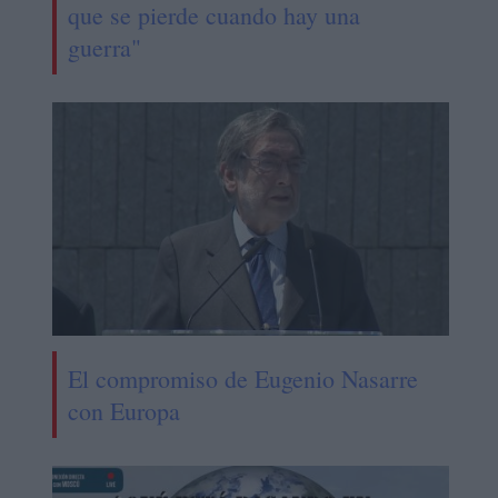
que se pierde cuando hay una
guerra"
El compromiso de Eugenio Nasarre
con Europa