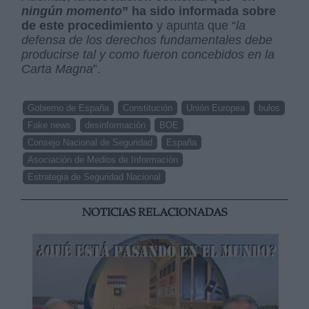
ningún momento
” ha sido informada sobre
de este procedimiento
y apunta que “
la
defensa de los derechos fundamentales debe
producirse tal y como fueron concebidos en la
Carta Magna
”.
Gobierno de España
Constitución
Unión Europea
bulos
Fake news
desinformación
BOE
Consejo Nacional de Seguridad
España
Asociación de Medios de Información
Estrategia de Seguridad Nacional
NOTICIAS RELACIONADAS