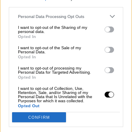
third parties.
Personal Data Processing Opt Outs
Saber idiomas
I want to opt-out of the Sharing of my
personal data.
Opted In
I want to opt-out of the Sale of my
Personal Data.
Opted In
I want to opt-out of processing my
Personal Data for Targeted Advertising.
Opted In
I want to opt-out of Collection, Use,
Retention, Sale, and/or Sharing of my
Personal Data that Is Unrelated with the
Purposes for which it was collected.
Opted Out
Esperamos que Pedro Sánchez
recupere el sentido de sus palabras
CONFIRM