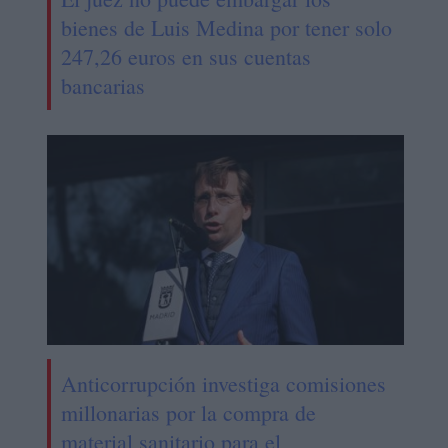
bienes de Luis Medina por tener solo
247,26 euros en sus cuentas
bancarias
Anticorrupción investiga comisiones
millonarias por la compra de
material sanitario para el