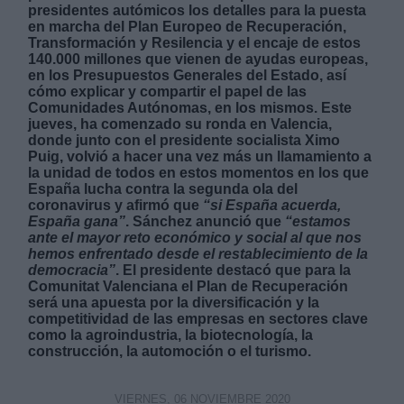
presidentes autómicos los detalles para la puesta
en marcha del Plan Europeo de Recuperación,
Transformación y Resilencia y el encaje de estos
140.000 millones que vienen de ayudas europeas,
en los Presupuestos Generales del Estado, así
cómo explicar y compartir el papel de las
Comunidades Autónomas, en los mismos. E
ste
Derechos:
jueves, ha comenzado su ronda en Valencia,
donde junto con el presidente socialista Ximo
Puig, volvió a hacer una vez más un llamamiento
a
link
la unidad de todos en estos momentos en los que
España lucha contra la segunda ola del
Información adicional
coronavirus y afirmó que
“si España acuerda,
link
España gana”
. Sánchez anunció que
“estamos
ante el mayor reto económico y social al que nos
hemos enfrentado desde el restablecimiento de la
democracia”
. El presidente destacó que para la
Comunitat Valenciana el Plan de Recuperación
será una apuesta por la diversificación y la
competitividad de las empresas en sectores clave
como la agroindustria, la biotecnología, la
construcción, la automoción o el turismo.
VIERNES, 06 NOVIEMBRE 2020