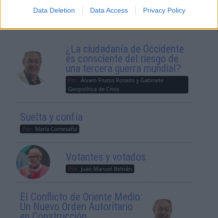
Data Deletion
Data Access
Privacy Policy
OPINIONES DIVERSAS
¿La ciudadanía de Occidente
es consciente del riesgo de
una tercera guerra mundial?
Por
Álvaro Frutos Rosado y Gabinete
Geopolítica de Crisis
Suelta y confía
Por
María Comesaña
Votantes y votados
Por
Juan Manuel Beltrán
El Conflicto de Oriente Medio:
Un Nuevo Orden Autoritario
en Construcción