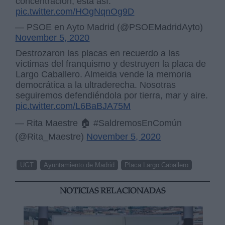
concentración, está así.
pic.twitter.com/HOgNqnOg9D
— PSOE en Ayto Madrid (@PSOEMadridAyto)
November 5, 2020
Destrozaron las placas en recuerdo a las
víctimas del franquismo y destruyen la placa de
Largo Caballero. Almeida vende la memoria
democrática a la ultraderecha. Nosotras
seguiremos defendiéndola por tierra, mar y aire.
pic.twitter.com/L6BaBJA75M
— Rita Maestre 🏠 #SaldremosEnComún
(@Rita_Maestre)
November 5, 2020
UGT
Ayuntamiento de Madrid
Placa Largo Caballero
NOTICIAS RELACIONADAS