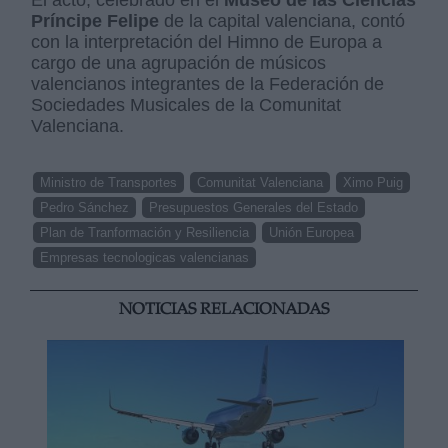
El acto, celebrado en el
Museo de las Ciencias
Príncipe Felipe
de la capital valenciana, contó
con la interpretación del Himno de Europa a
cargo de una agrupación de músicos
valencianos integrantes de la Federación de
Sociedades Musicales de la Comunitat
Valenciana.
Ministro de Transportes
Comunitat Valenciana
Ximo Puig
Pedro Sánchez
Presupuestos Generales del Estado
Plan de Tranformación y Resiliencia
Unión Europea
Empresas tecnologicas valencianas
NOTICIAS RELACIONADAS