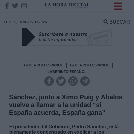
INFORMACION SOBRE LA
PROTECCIÓN DE TUS
BUSCAR
LUNES, 10 AGOSTO 2026
DATOS
Responsable:
Finalidad:
|
|
LABERINTO ESPAÑOL
LABERINTO ESPAÑOL
LABERINTO ESPAÑOL
Datos tratados:
Sánchez, junto a Ximo Puig y Ábalos
vuelve a llamar a la unidad “si
Legitimación:
España acuerda, España gana”
Destinatarios:
El presidente del Gobierno, Pedro Sánchez, está
plenamente concentrado en explicar a los