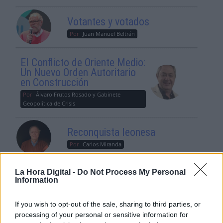
Votantes y votados
Por
Juan Manuel Beltrán
El Conflicto de Oriente Medio:
Un Nuevo Orden Autoritario
en Construcción
Por
Álvaro Frutos Rosado y Gabinete
Geopolítica de Crisis
Reconquista leonesa
Por
Carlos Miranda
Clara Campoamor: Mi sueño,
La Hora Digital -
Do Not Process My Personal
Information
mi pesadilla
Por
María Pérez Herrero
If you wish to opt-out of the sale, sharing to third parties, or
processing of your personal or sensitive information for