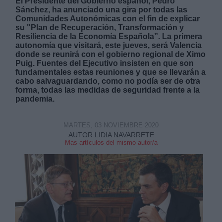
El Presidente del Gobierno español, Pedro
Sánchez, ha anunciado una gira por todas las
Comunidades Autonómicas con el fin de explicar
su "Plan de Recuperación, Transformación y
Resiliencia de la Economía Española”.
La primera
autonomía que visitará, este jueves, será Valencia
donde se reunirá con el gobierno regional de Ximo
Puig. Fuentes del Ejecutivo insisten en que son
Derechos:
fundamentales estas reuniones y que se llevarán a
cabo salvaguardando, como no podía ser de otra
forma, todas las medidas de seguridad frente a la
link
pandemia.
Información adicional
link
MARTES, 03 NOVIEMBRE 2020
AUTOR LIDIA NAVARRETE
Mas artículos del mismo autor/a