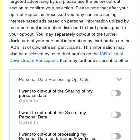
targeted advertising by us, please use the below opt-out
section to confirm your selection. Please note that after your
NOTICIAS MAS VISTAS
opt-out request is processed you may continue seeing
interest-based ads based on personal information utilized by
us or personal information disclosed to third parties prior to
your opt-out. You may separately opt-out of the further
disclosure of your personal information by third parties on the
IAB’s list of downstream participants. This information may
|
|
LABERINTO ESPAÑOL
LABERINTO ESPAÑOL
also be disclosed by us to third parties on the
IAB’s List of
SALUD,CONSUMO, BIENESTAR
Downstream Participants
that may further disclose it to other
third parties.
Personal Data Processing Opt Outs
Villarejo se jacta de que por él
"se
han ido a tomar viento el Ibex 35, el
I want to opt-out of the Sharing of my
personal data.
PP, la Corona..."
Opted In
I want to opt-out of the Sale of my
El siempre polémico ex comisario, ya jubilado, ha
Personal Data.
concedido a
El País
una entrevista desde la cárcel
Opted In
de Estremera, en la que se encuentra desde hace
ya tres años:
"Por atacar a un comisario se han
I want to opt-out of processing my
ido a tomar viento el Ibex 35, el PP y la Corona"
, ha
Personal Data for Targeted Advertising.