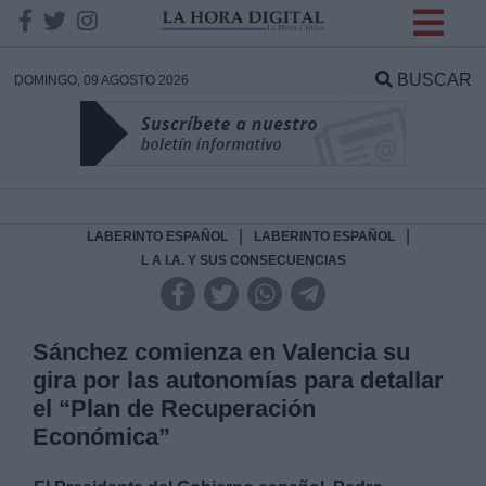
INFORMACION SOBRE LA
PROTECCIÓN DE TUS
BUSCAR
DOMINGO, 09 AGOSTO 2026
DATOS
Responsable:
Finalidad:
|
|
LABERINTO ESPAÑOL
LABERINTO ESPAÑOL
L A I.A. Y SUS CONSECUENCIAS
Datos tratados:
Sánchez comienza en Valencia su
gira por las autonomías para detallar
Legitimación:
el “Plan de Recuperación
Económica”
Destinatarios: