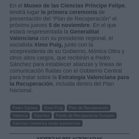
En el
Museo de las Ciencias Príncipe Felipe
,
tendrá lugar
la primera ceremonia
de
presentación del “Plan de Recuperación” el
próximo jueves
5 de noviembre
. En el que
estará respresentada la
Generalitat
Valenciana
con su presidente regional, el
socialista
Ximo Puig,
junto con la
vicepresidenta de su Gobierno, Mónica Oltra y
otros altos cargos, que recibirán a Pedro
Sánchez para establecer alianzas y líneas de
comunicación fluidas con el Gobierno Central
para tratar sobre la
Estrategia Valenciana para
la Recuperación
, incluida dentro del Plan
Nacional.
Pedro Sáchez
Ximo Puig
Plan de Recuperación
Valencia
Sánchez
Fondo de Recuperación Europeo
Sanchez comienza ronda autonomías