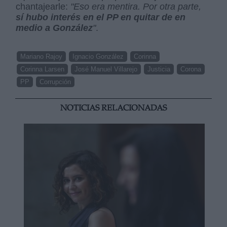
chantajearle:
"Eso era mentira. Por otra parte,
sí hubo interés en el PP en quitar de en
medio a González
"
.
Mariano Rajoy
Ignacio González
Corinna
Corinna Larsen
José Manuel Villarejo
Justicia
Corona
PP
Corrupción
NOTICIAS RELACIONADAS