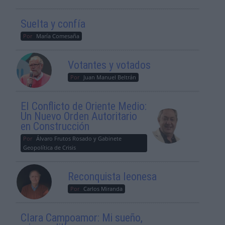
Suelta y confía
Por
María Comesaña
Votantes y votados
Por
Juan Manuel Beltrán
El Conflicto de Oriente Medio:
Un Nuevo Orden Autoritario
en Construcción
Por
Álvaro Frutos Rosado y Gabinete
Geopolítica de Crisis
Reconquista leonesa
Por
Carlos Miranda
Clara Campoamor: Mi sueño,