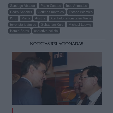
Santiago Abascal
Pablo Casado
Inés Arimadas
Pedro Sánchez
víctimas mortales
Estado Islámico
ISIS
Viena
Austria
Atentado terrorista en Viena
terrorista islámico
Sebastian Kurz
Michael Ludwig
Harald Soros
operativo policial
NOTICIAS RELACIONADAS