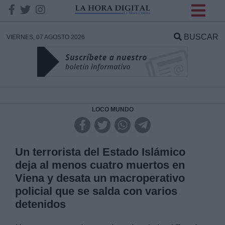
INFORMACION SOBRE LA
PROTECCIÓN DE TUS
BUSCAR
VIERNES, 07 AGOSTO 2026
DATOS
Responsable:
Finalidad:
LOCO MUNDO
Datos tratados:
Un terrorista del Estado Islámico
deja al menos cuatro muertos en
Viena y desata un macroperativo
Legitimación:
policial que se salda con varios
detenidos
Destinatarios: