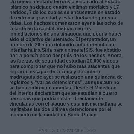
Un nuevo atentado terrorista vinculado al Estado
Islámico ha dejado cuatro víctimas mortales y 17
heridos, 7 de los cuales se encuentran en estado
de extrema gravedad y están luchando por sus
vidas. Los hechos comenzaron ayer a las ocho de
la tarde en la capital austriaca en las
inmediaciones de una sinagoga que podría haber
sido el objetivo del atentado. El perpetrador, un
Derechos:
hombre de 20 años detenido anteriormente por
intentar huir a Siria para unirse a ISIS, fue abatido
por la policía poco después de los hechos. Ahora,
link
las fuerzas de seguridad estudian 20.000 vídeos
Información adicional
para comprobar que no hubo más atacantes que
link
lograron escapar de la zona y durante la
madrugada de ayer se realizaron una quincena de
registros y “varias detenciones”, aunque aun no
se han confirmado cuántas. Desde el Ministerio
del Interior declaraban que se estudian a cuatro
personas que podrían estar directamente
vinculadas con el ataque y esta misma mañana se
realizaban las dos últimas detenciones por el
momento en la ciudad de Sankt Pölten.
MARTES, 03 NOVIEMBRE 2020