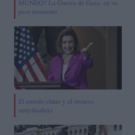
MUNDO? La Guerra de Gaza, en su
peor momento
El enredo chino y el recurso
antiyihadista