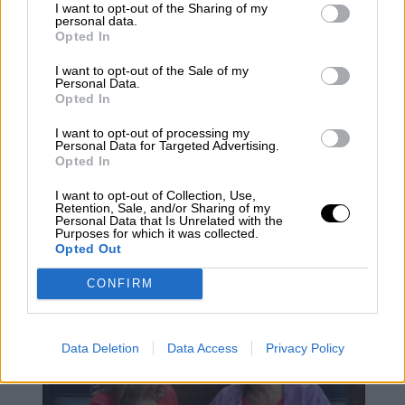
I want to opt-out of the Sharing of my
personal data.
Opted In
I want to opt-out of the Sale of my
Personal Data.
Opted In
I want to opt-out of processing my
Personal Data for Targeted Advertising.
Opted In
España y Alemania coinciden en la
I want to opt-out of Collection, Use,
Retention, Sale, and/or Sharing of my
necesidad urgente de reformar el
Personal Data that Is Unrelated with the
Purposes for which it was collected.
mercado eléctrico
Opted Out
CONFIRM
Data Deletion
Data Access
Privacy Policy