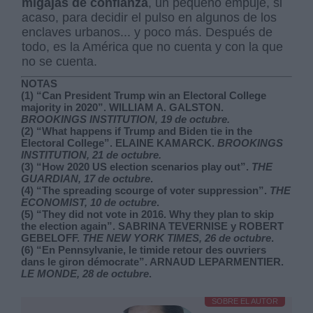
migajas de confianza
, un pequeño empuje, si
acaso, para decidir el pulso en algunos de los
enclaves urbanos... y poco más. Después de
todo, es la América que no cuenta y con la que
no se cuenta.
NOTAS
(1) “Can President Trump win an Electoral College
majority in 2020”. WILLIAM A. GALSTON.
BROOKINGS INSTITUTION, 19 de octubre.
(2) “What happens if Trump and Biden tie in the
Electoral College”. ELAINE KAMARCK.
BROOKINGS
INSTITUTION, 21 de octubre.
(3) “How 2020 US election scenarios play out”.
THE
GUARDIAN, 17 de octubre
.
(4) “The spreading scourge of voter suppression”.
THE
ECONOMIST, 10 de octubre
.
(5) “They did not vote in 2016. Why they plan to skip
the election again”. SABRINA TEVERNISE y ROBERT
GEBELOFF.
THE NEW YORK TIMES, 26 de octubre
.
(6) “En Pennsylvanie, le timide retour des ouvriers
dans le giron démocrate”. ARNAUD LEPARMENTIER.
LE MONDE, 28 de octubre
.
SOBRE EL AUTOR