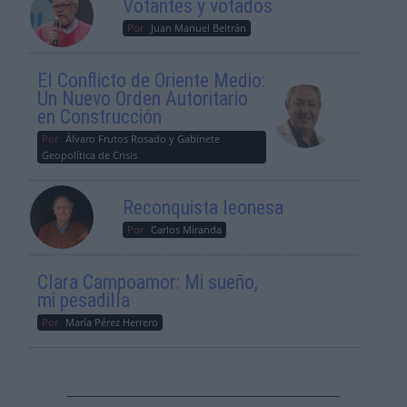
Votantes y votados
Por
Juan Manuel Beltrán
El Conflicto de Oriente Medio:
Un Nuevo Orden Autoritario
en Construcción
Por
Álvaro Frutos Rosado y Gabinete
Geopolítica de Crisis
Reconquista leonesa
Por
Carlos Miranda
Clara Campoamor: Mi sueño,
mi pesadilla
Por
María Pérez Herrero