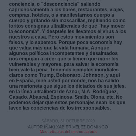
conciencia, o “desconciencia” saliendo
caprichosamente a los bares, restaurantes, viajes,
compras, hoteles, o a manifestarnos cuerpo a
cuerpo y gritando sin mascarillas, repitiendo como
loritos consignas ultraliberales de que "hay mover
la economía". Y después les llevamos el virus a los
nuestros a casa. Pero estos movimientos son
falsos, y lo sabemos. Porque poca economía hay
que valga más que la vida humana. Aunque
algunos políticos incompetentes y desalmados
nos empujan a creer que si tienen que morir los
vulnerables y mayores, para salvar la economía
bien vale la pena. Tenemos ejemplos mundiales
claros como Trump, Bolsonaro, Johnson, y aquí
en España, mire usted por donde, nos ha salido
una marioneta que sigue los dictados de sus jefes,
en la línea ultraliberal de Aznar, M.A. Rodríguez,
Casado, Abascal, Espinosa, Smith, Olona, etc. No
podemos dejar que estos personajes sean los que
laven las conciencias de los irresponsables.
SÁBADO, 31 OCTUBRE 2020
AUTOR IÑAKI XABIER VÉLEZ DOMINGO
Mas artículos del mismo autor/a