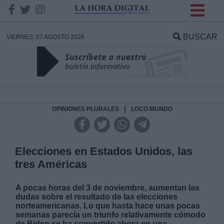
INFORMACION SOBRE LA
PROTECCIÓN DE TUS
BUSCAR
VIERNES, 07 AGOSTO 2026
DATOS
Responsable:
Finalidad:
|
OPINIONES PLURALES
LOCO MUNDO
Datos tratados:
Elecciones en Estados Unidos, las
tres Américas
Legitimación:
A pocas horas del 3 de noviembre, aumentan las
dudas sobre el resultado de las elecciones
Destinatarios:
norteamericanas. Lo que hasta hace unas pocas
semanas parecía un triunfo relativamente cómodo
de Biden se ha convertido ahora en una