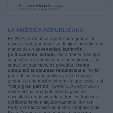
Por Juan Antonio Sacaluga
miércoles, 7 de octubre de 2020
LA AMÉRICA REPUBLICANA
En 2016, la América republicana quemó las
naves y optó por poner su destino inmediato en
manos de un
advenedizo, fanfarrón,
políticamente iletrado
, moralmente más que
sospechoso y dudosamente honesto (por ser
suave) en sus manejos privados.
Trump
conquistó la voluntad republicana
e invirtió
parte de su ideario político y de su bagaje
gestor. La orientación extremista que seduce al
“viejo gran partido”
(
Great Old Party
:
GOP
)
desde el final apagado del
reaganismo
necesitaba un nuevo relato, tras los fracasos
del libertarismo antigubernamental del
Tea
Party
y el neoconservadurismo compasivo de
Bush. Trump era una anomalía, pero
una