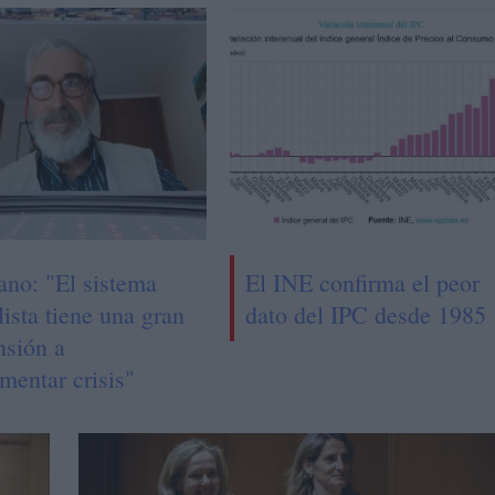
ano: "El sistema
El INE confirma el peor
lista tiene una gran
dato del IPC desde 1985
nsión a
mentar crisis"