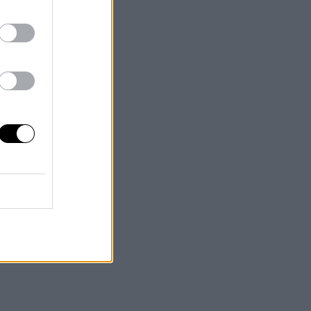
os
ce
ión
y
aro