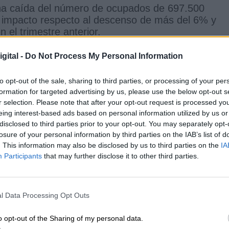
una caída del número de ocupados de 697.500
 impacto respecto al descenso de más del 6% y
 el trimestre anterior.
 la movilidad permite el retorno a la normalida
gital -
Do Not Process My Personal Information
en 924.600 el número de personas que se declara
to opt-out of the sale, sharing to third parties, or processing of your per
 permite igualmente valorar el impacto del shock 
formation for targeted advertising by us, please use the below opt-out s
esempleados crece en el trimestre en 355.000
r selection. Please note that after your opt-out request is processed y
ida en el segundo trimestre
, lo que eleva
la tasa
eing interest-based ads based on personal information utilized by us or
disclosed to third parties prior to your opt-out. You may separately opt-
losure of your personal information by third parties on the IAB’s list of
. This information may also be disclosed by us to third parties on the
IA
Participants
that may further disclose it to other third parties.
a negativa de la Encuesta de Población Activa.
bilización y el
apoyo público a los ERTEs
permit
crisis en términos de desempleo. La tasa de paro
l Data Processing Opt Outs
93 puntos en el trimestre y de 2,34 puntos en
 el número de parados sube en 355.000 personas,
o opt-out of the Sharing of my personal data.
o hace en 508.500.