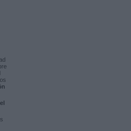
tad
bre
l
tos
ón
el
s