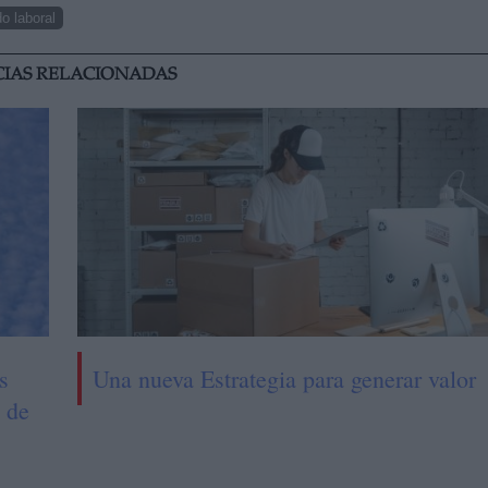
o laboral
CIAS RELACIONADAS
s
Una nueva Estrategia para generar valor
% de