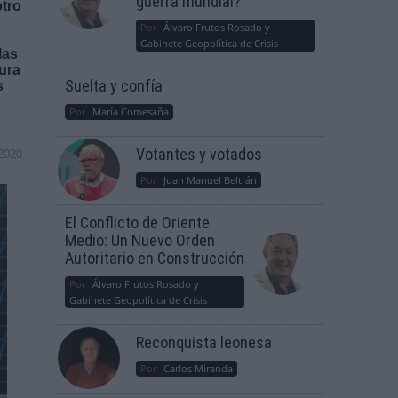
guerra mundial?
otro
Por
Álvaro Frutos Rosado y
Gabinete Geopolítica de Crisis
las
tura
Suelta y confía
s
Por
María Comesaña
Votantes y votados
2020
Por
Juan Manuel Beltrán
El Conflicto de Oriente
Medio: Un Nuevo Orden
Autoritario en Construcción
Por
Álvaro Frutos Rosado y
Gabinete Geopolítica de Crisis
Reconquista leonesa
Por
Carlos Miranda