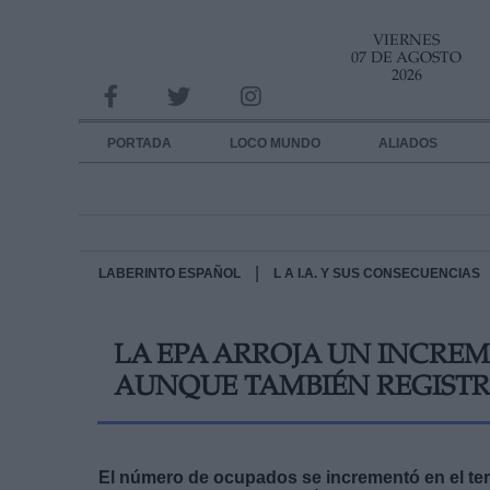
VIERNES
INFORMACION SOBRE LA PROTECCIÓN DE TUS DATOS
07 DE AGOSTO
2026
Responsable:
Finalidad:
PORTADA
LOCO MUNDO
ALIADOS
Datos tratados:
Legitimación:
Destinatarios:
|
LABERINTO ESPAÑOL
L A I.A. Y SUS CONSECUENCIAS
Derechos:
LA EPA ARROJA UN INCRE
link
AUNQUE TAMBIÉN REGISTRA
Información adicional
link
El número de ocupados se incrementó en el ter