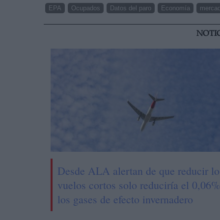
EPA
Ocupados
Datos del paro
Economía
mercad
NOTI
Desde ALA alertan de que reducir lo
vuelos cortos solo reduciría el 0,06
los gases de efecto invernadero