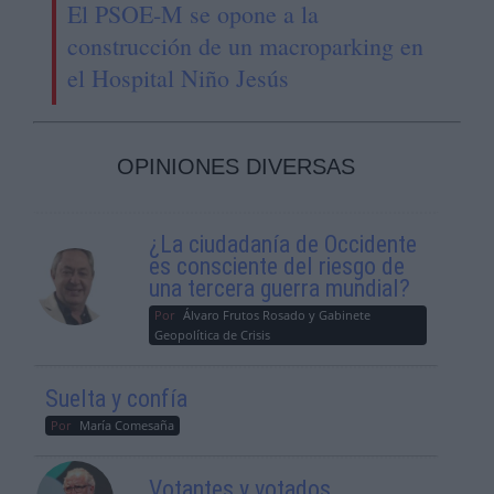
El PSOE-M se opone a la
construcción de un macroparking en
el Hospital Niño Jesús
OPINIONES DIVERSAS
¿La ciudadanía de Occidente
es consciente del riesgo de
una tercera guerra mundial?
Por
Álvaro Frutos Rosado y Gabinete
Geopolítica de Crisis
Suelta y confía
Por
María Comesaña
Votantes y votados