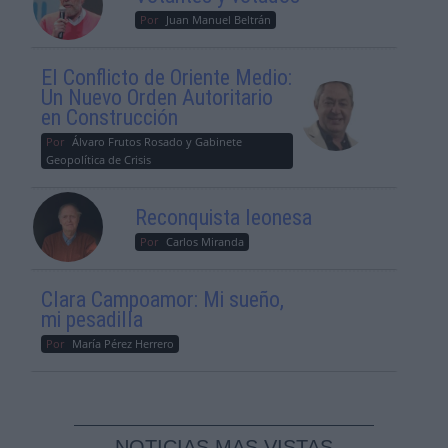
Por
Juan Manuel Beltrán
El Conflicto de Oriente Medio:
Un Nuevo Orden Autoritario
en Construcción
Por
Álvaro Frutos Rosado y Gabinete
Geopolítica de Crisis
Reconquista leonesa
Por
Carlos Miranda
Clara Campoamor: Mi sueño,
mi pesadilla
Por
María Pérez Herrero
NOTICIAS MAS VISTAS