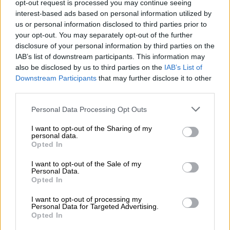
jefe del CCAES, Fernando Simón, y su
opt-out request is processed you may continue seeing
equipo de científicos
que examinan
interest-based ads based on personal information utilized by
diariamente todos los parámetros de la
us or personal information disclosed to third parties prior to
evolución de la pandemia. En cuanto al apoyo
your opt-out. You may separately opt-out of the further
del Partido Popular, el
Presidente Sánchez,
disclosure of your personal information by third parties on the
vuelve a recordar que la pandemia es una
IAB’s list of downstream participants. This information may
cuestión de Estado, y que ha hablado de ello
also be disclosed by us to third parties on the
IAB’s List of
con Pablo Casado.
Sobre las decisiones de los
Downstream Participants
that may further disclose it to other
presidentes, en el último
Consejo
third parties.
Interterritorial,
se debatieron los criterios
aportados por la comunidad científica, OMS,
Personal Data Processing Opt Outs
ECDC y
"no me cabe duda de que las CCAA
I want to opt-out of the Sharing of my
acordarán junto con ministerio de Sanidad,
personal data.
medidas acorde con la evolución de la
Opted In
pandemia"
.
I want to opt-out of the Sale of my
Algunos de los presidentes, como
Iñigo
Personal Data.
Urkullo, del País Vasco, ya le habían pedido
Opted In
que se instaurara el EA en todo el país
, sólo
I want to opt-out of processing my
los populares eran partidarios de que sea en las
Personal Data for Targeted Advertising.
comunidades donde las
ratios de alerta de
Opted In
propagación, camas, UCI etc, sean más