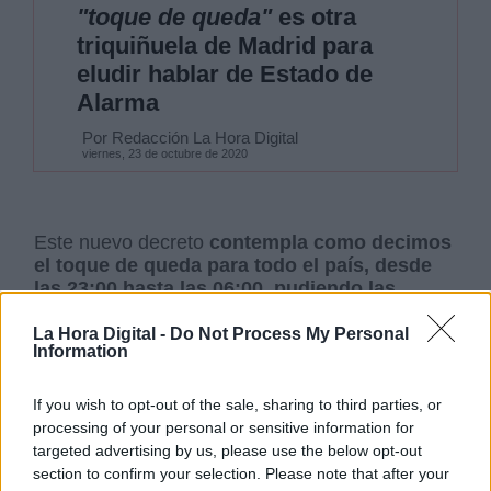
"toque de queda"
es otra
triquiñuela de Madrid para
eludir hablar de Estado de
Alarma
Por Redacción La Hora Digital
viernes, 23 de octubre de 2020
Este nuevo decreto
contempla como decimos
el toque de queda para todo el país, desde
las 23:00 hasta las 06:00, pudiendo las
autonomías alargar incluso más la duración
de este estado. Asegura el Presidente que los
La Hora Digital -
Do Not Process My Personal
Information
científicos creen que es el mejor mecanismo y
se
ha demostrado el más eficaz en la lucha
contra la propagación del virus
. Sobre todo
If you wish to opt-out of the sale, sharing to third parties, or
para evitar contagios en las
reuniones
processing of your personal or sensitive information for
familiares
y en la
vida de ocio nocturno
, dos
targeted advertising by us, please use the below opt-out
de los principales focos que
más preocupan al
section to confirm your selection. Please note that after your