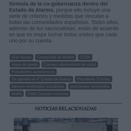
fórmula de la co-gobernanza
dentro del
Estado de Alarma
, porque ello incluye una
serie de criterios y medidas que vinculan a
todas las comunidades españolas. Todos ellos,
además de los nacionalistas, están de acuerdo
en que es mejor luchar todos unidos que cada
uno por su cuenta.
Díaz Ayuso
Comunidad de Madrid
CCAA
toque de queda
Consejo interterritorial de salud
Presidentes autonómicos
Se aprueba el 4º Estado de Alarma
Presidente S´nchez
barones territoriales socialistas
presidentes territoriales
Meilla
Pablo Casado confronta
NOTICIAS RELACIONADAS