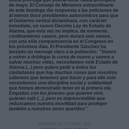
de mayo.
El Consejo de Ministros extraordinario
de este domingo dio respuesta a las peticiones de
al menos doce presidentes autonómicos para que
el Gobierno central dictaminara, con carácter
inmediato, un nuevo Decreto Ley de Estado de
Alarma, que esta vez no implica, de momento,
confinamiento casero, pero durará seis meses,
Derechos:
con una sóla comparecencia en el Congreso en
los próximos días. El Presidente Sánchez ha
lanzado un mensaje claro a la población:
"Vamos
link
a volver a doblegar la curva de nuevo y vamos a
salvar muchas vidas, necesitamos este Estado de
Información adicional
Alarma (...) pero quiero pedir a todos los
link
ciudadanos que hay muchas cosas que nosotros
sabemos que tenemos que hacer y para ello solo
necesitamos una disciplina social y solidaridad
que hemos demostrado tener en la primera ola.
Empatizo con los jóvenes que quieren vivir,
quieren salir (...), pero es imprescindible que
reduzcamos nuestra movilidad para proteger
también a nuestros seres queridos".
DOMINGO, 25 OCTUBRE 2020