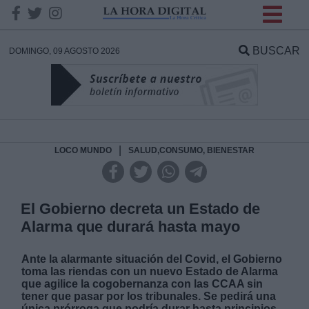
INFORMACION SOBRE LA
PROTECCIÓN DE TUS
BUSCAR
DOMINGO, 09 AGOSTO 2026
DATOS
Responsable:
Finalidad:
|
LOCO MUNDO
SALUD,CONSUMO, BIENESTAR
Datos tratados:
El Gobierno decreta un Estado de
Alarma que durará hasta mayo
Legitimación:
Ante la alarmante situación del Covid, el Gobierno
toma las riendas con un nuevo Estado de Alarma
Destinatarios:
que agilice la cogobernanza con las CCAA sin
tener que pasar por los tribunales. Se pedirá una
única prórroga que podría durar hasta principios