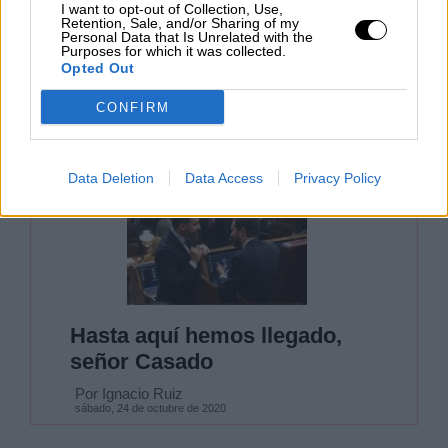
alarmantes
. Según el último Consejo
I want to opt-out of Collection, Use,
Retention, Sale, and/or Sharing of my
Interterritorial, serían en la actualidad siete las
Personal Data that Is Unrelated with the
comunidades que han sobrepasado ya las
Purposes for which it was collected.
Opted Out
ratios aceptadas hasta ahora:
Madrid,
Cataluña, Aragón, Castila la Mancha, Castilla
CONFIRM
León, Navarra y Rioja.
Tanto País Vasco,
como Navarra, Rioja y Cataluña ya han
decretado toques de queda en sus regiones.
Data Deletion
Data Access
Privacy Policy
Hasta aquí hemos llegado,
señor Casado
Por Ignacio Ruiz
sábado, 24 de octubre de 2020