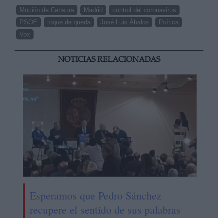
Moción de Censura
Madrid
control del coronavirus
PSOE
toque de queda
José Luis Ábalos
Poítica
Vox
NOTICIAS RELACIONADAS
Esperamos que Pedro Sánchez
recupere el sentido de sus palabras