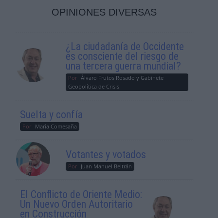
OPINIONES DIVERSAS
¿La ciudadanía de Occidente
es consciente del riesgo de
una tercera guerra mundial?
Por
Álvaro Frutos Rosado y Gabinete
Geopolítica de Crisis
Suelta y confía
Por
María Comesaña
Votantes y votados
Por
Juan Manuel Beltrán
El Conflicto de Oriente Medio:
Un Nuevo Orden Autoritario
en Construcción