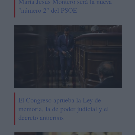
María Jesús Montero será la nueva
"número 2" del PSOE
El Congreso aprueba la Ley de
memoria, la de poder judicial y el
decreto anticrisis