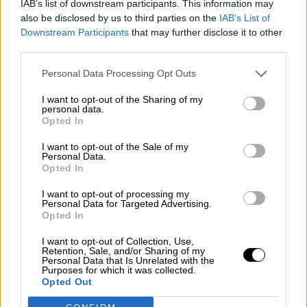
IAB’s list of downstream participants. This information may
|
LABERINTO ESPAÑOL
SALUD,CONSUMO, BIENESTAR
also be disclosed by us to third parties on the
IAB’s List of
Downstream Participants
that may further disclose it to other
third parties.
Para Ábalos, el término
"toque de
Personal Data Processing Opt Outs
queda"
es otra triquiñuela de Madrid
para eludir hablar de Estado de
I want to opt-out of the Sharing of my
personal data.
Alarma
Opted In
I want to opt-out of the Sale of my
José Luis Ábalos, ministro de Transportes,
Personal Data.
Movilidad y Agenda Urbana, se muestra
Opted In
contrariado ante el concepto de "toque de queda"
propuesto por la Comunidad de Madrid, y lo define
I want to opt-out of processing my
como una medida
"hostil"
e innecesaria. En su
Personal Data for Targeted Advertising.
intervención en el programa
La hora de la 1
, ha
Opted In
querido señalar la urgencia de la renovación del
Consejo General del Poder Judicial, CGPJ, así
I want to opt-out of Collection, Use,
como la aplicación de normativas acordes a la
Retention, Sale, and/or Sharing of my
situación sanitaria. Ábalos ha lamentado la
Personal Data that Is Unrelated with the
Purposes for which it was collected.
difusión de una fotografía en la que se le observa
Opted Out
fumando en el patio del Congreso, acusando de
ser una artimaña política del grupo Vox.