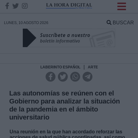
INFORMACION SOBRE LA
PROTECCIÓN DE TUS
BUSCAR
LUNES, 10 AGOSTO 2026
DATOS
Responsable:
Finalidad:
|
LABERINTO ESPAÑOL
ARTE
Datos tratados:
Las autonomías se reúnen con el
Gobierno para analizar la situación
de la pandemia en el ámbito
Legitimación:
universitario
Destinatarios:
Una reunión en la que han acordado reforzar las
acciones de salud pública coordinadas, así como