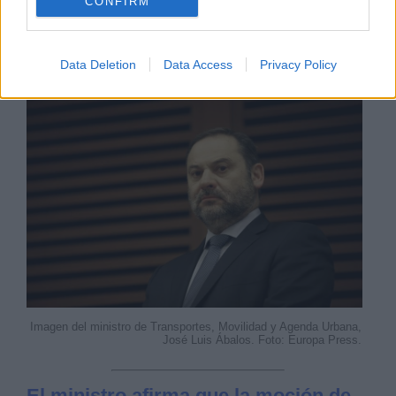
CONFIRM
VIERNES, 23 OCTUBRE 2020
AUTOR REDACCIÓN LA HORA DIGITAL
Data Deletion
Data Access
Privacy Policy
Mas artículos del mismo autor/a
Imagen del ministro de Transportes, Movilidad y Agenda Urbana,
José Luis Ábalos. Foto: Europa Press.
El ministro afirma que la moción de