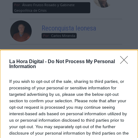
Por
Álvaro Frutos Rosado y Gabinete
Geopolítica de Crisis
Reconquista leonesa
Por
Carlos Miranda
Clara Campoamor: Mi sueño,
mi pesadilla
La Hora Digital -
Do Not Process My Personal
Information
Por
María Pérez Herrero
If you wish to opt-out of the sale, sharing to third parties, or
processing of your personal or sensitive information for
targeted advertising by us, please use the below opt-out
NOTICIAS MAS VISTAS
section to confirm your selection. Please note that after your
opt-out request is processed you may continue seeing
interest-based ads based on personal information utilized by
us or personal information disclosed to third parties prior to
your opt-out. You may separately opt-out of the further
disclosure of your personal information by third parties on the
|
|
LABERINTO ESPAÑOL
LABERINTO ESPAÑOL