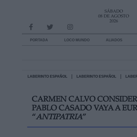
SÁBADO
INFORMACION SOBRE LA PROTECCIÓN DE TUS DATOS
08 DE AGOSTO
2026
Responsable:
Finalidad:
PORTADA
LOCO MUNDO
ALIADOS
Datos tratados:
Legitimación:
Destinatarios:
|
|
LABERINTO ESPAÑOL
LABERINTO ESPAÑOL
LABE
Derechos:
CARMEN CALVO CONSIDER
link
PABLO CASADO VAYA A EU
Información adicional
link
“
ANTIPATRIA
”