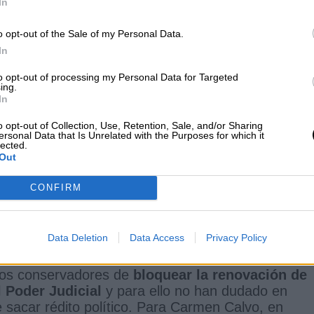
In
o opt-out of the Sale of my Personal Data.
In
 emponzoñar la política
to opt-out of processing my Personal Data for Targeted
élez Domingo
ing.
2020
In
o opt-out of Collection, Use, Retention, Sale, and/or Sharing
ersonal Data that Is Unrelated with the Purposes for which it
lected.
Out
cialista, un PSOE que “
aplica la lógica en las
tranquilidad, seguridad, futuro y solvencia
” an
CONFIRM
va camino de recorrer el primer año, Carmen Calvo
e haya aportado el PP en el Parlamento y no sol
Data Deletion
Data Access
Privacy Policy
no querer ni cumplir la Constitución”
.
e los conservadores de
bloquear la renovación de
 Poder Judicial
y para ello no han dudado en
de sacar rédito político. Para Carmen Calvo, en