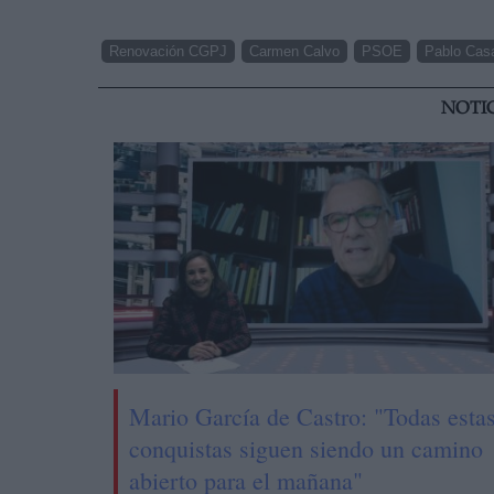
Renovación CGPJ
Carmen Calvo
PSOE
Pablo Cas
NOTI
Mario García de Castro: "Todas esta
conquistas siguen siendo un camino
abierto para el mañana"