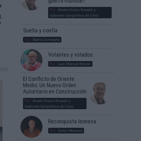
guerra mundial?
a
Por
Álvaro Frutos Rosado y
Gabinete Geopolítica de Crisis
.
s
Suelta y confía
Por
María Comesaña
o
Votantes y votados
Por
Juan Manuel Beltrán
2020
El Conflicto de Oriente
Medio: Un Nuevo Orden
Autoritario en Construcción
Por
Álvaro Frutos Rosado y
Gabinete Geopolítica de Crisis
Reconquista leonesa
Por
Carlos Miranda