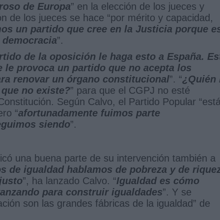
roso de Europa
” en la elección de los jueces y
ón de los jueces se hace “por mérito y capacidad,
os un partido que cree en la Justicia porque e
a democracia
”.
rtido de la oposición le haga esto a España. Es
e le provoca un partido que no acepta los
ara renovar un órgano constitucional
”. “
¿Quién 
 que no existe?
” para que el CGPJ no esté
 Constitución. Según Calvo, el Partido Popular “est
ero “
afortunadamente fuimos parte
seguimos siendo
”.
icó una buena parte de su intervención también a
 de igualdad hablamos de pobreza y de riquez
justo
”, ha lanzado Calvo. “
Igualdad es cómo
anzando para construir igualdades
”. Y se
ción son las grandes fábricas de la igualdad” de