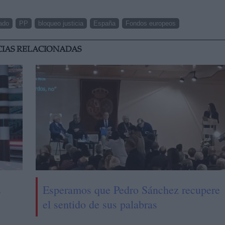
ado
PP
bloqueo justicia
España
Fondos europeos
CIAS RELACIONADAS
s
Esperamos que Pedro Sánchez recupere
el sentido de sus palabras