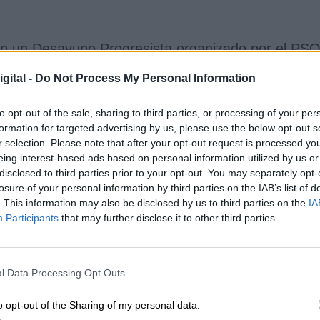
en un Desayuno Progresista organizado por el PS
duramente contra el líder del Partido Popular, Pab
gital -
Do Not Process My Personal Information
 actitud “
antipatria
”. Para la vicepresidenta es u
artido Popular que quiere impedir a toda costa que
nstrucción que tanto necesita nuestro país.
to opt-out of the sale, sharing to third parties, or processing of your per
formation for targeted advertising by us, please use the below opt-out s
00 millones de euros adjudicados a España
des
r selection. Please note that after your opt-out request is processed y
estructurales en ecología, sanidad, educación, etc
eing interest-based ads based on personal information utilized by us or
s europeos con la gestión de los recursos propios
disclosed to third parties prior to your opt-out. You may separately opt-
os Presupuestos de Montoro, sino los Presupuestos 
losure of your personal information by third parties on the IAB’s list of
. This information may also be disclosed by us to third parties on the
IA
Participants
that may further disclose it to other third parties.
ecidido pegarse a la ultraderecha y entre las
abilidad e irracionalidad absoluta
”. Calvo cree
do que vive “en la incoherencia continua” y
l Data Processing Opt Outs
 perdido y que está colaborando en que la
ser abordada desde aspectos razonables y desd
o opt-out of the Sharing of my personal data.