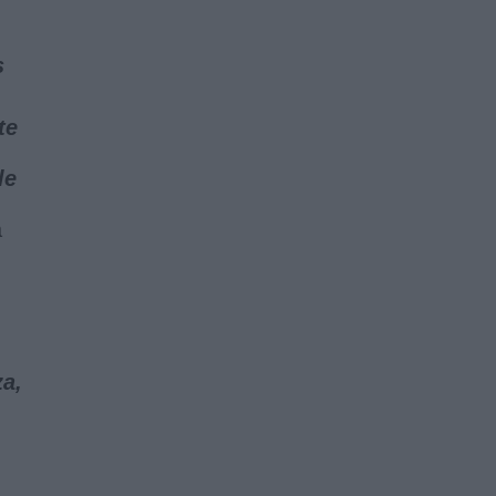
s
te
le
á
a,