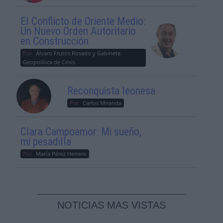
El Conflicto de Oriente Medio:
Un Nuevo Orden Autoritario
en Construcción
Por
Álvaro Frutos Rosado y Gabinete
Geopolítica de Crisis
Reconquista leonesa
Por
Carlos Miranda
Clara Campoamor: Mi sueño,
mi pesadilla
Por
María Pérez Herrero
NOTICIAS MAS VISTAS