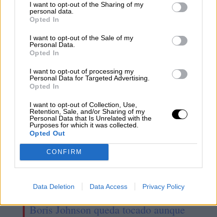
I want to opt-out of the Sharing of my
personal data.
Opted In
Ayuso, en el punto de mira de la
I want to opt-out of the Sale of my
Personal Data.
Fiscalía Europea
Opted In
I want to opt-out of processing my
Personal Data for Targeted Advertising.
Opted In
I want to opt-out of Collection, Use,
Retention, Sale, and/or Sharing of my
Personal Data that Is Unrelated with the
Purposes for which it was collected.
Opted Out
CONFIRM
Data Deletion
Data Access
Privacy Policy
Tras superar la moción de censura,
Boris Johnson queda tocado aunque