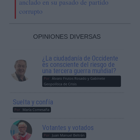
anclado en su pasado de partido
corrupto
OPINIONES DIVERSAS
¿La ciudadanía de Occidente
es consciente del riesgo de
una tercera guerra mundial?
Por
Álvaro Frutos Rosado y Gabinete
Geopolítica de Crisis
Suelta y confía
Por
María Comesaña
Votantes y votados
Por
Juan Manuel Beltrán