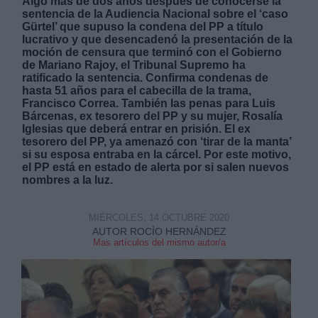
Algo más de dos años después de conocerse la
sentencia de la Audiencia Nacional sobre el ‘caso
Gürtel’ que supuso la condena del PP a título
lucrativo y que desencadenó la presentación de la
moción de censura que terminó con el Gobierno
de Mariano Rajoy, el Tribunal Supremo ha
ratificado la sentencia. Confirma condenas de
hasta 51 años para el cabecilla de la trama,
Derechos:
Francisco Correa. También las penas para Luis
Bárcenas, ex tesorero del PP y su mujer, Rosalía
Iglesias que deberá entrar en prisión. El ex
link
tesorero del PP, ya amenazó con ‘tirar de la manta’
Información adicional
si su esposa entraba en la cárcel. Por este motivo,
link
el PP está en estado de alerta por si salen nuevos
nombres a la luz.
MIÉRCOLES, 14 OCTUBRE 2020
AUTOR ROCÍO HERNÁNDEZ
Mas artículos del mismo autor/a