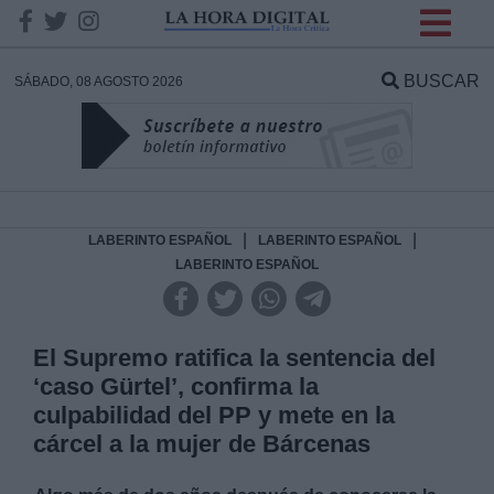
INFORMACION SOBRE LA
PROTECCIÓN DE TUS
BUSCAR
SÁBADO, 08 AGOSTO 2026
DATOS
Responsable:
Finalidad:
|
|
LABERINTO ESPAÑOL
LABERINTO ESPAÑOL
LABERINTO ESPAÑOL
Datos tratados:
El Supremo ratifica la sentencia del
‘caso Gürtel’, confirma la
Legitimación:
culpabilidad del PP y mete en la
cárcel a la mujer de Bárcenas
Destinatarios: