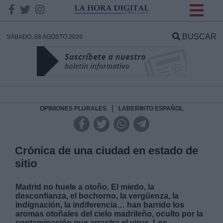
INFORMACION SOBRE LA
PROTECCIÓN DE TUS
BUSCAR
SÁBADO, 08 AGOSTO 2026
DATOS
Responsable:
Finalidad:
|
OPINIONES PLURALES
LABERINTO ESPAÑOL
Datos tratados:
Crónica de una ciudad en estado de
sitio
Legitimación:
Madrid no huele a otoño. El miedo, la
desconfianza, el bochorno, la vergüenza, la
Destinatarios:
indignación, la indiferencia… han barrido los
aromas otoñales del cielo madrileño, oculto por la
contaminación que arrastra el virus. Los