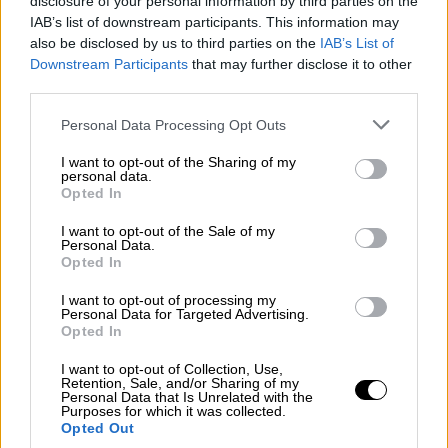
disclosure of your personal information by third parties on the
IAB’s list of downstream participants. This information may
also be disclosed by us to third parties on the
IAB’s List of
Mario García de Castro: "Todas
Downstream Participants
that may further disclose it to other
estas conquistas siguen siendo un
third parties.
camino abierto para el mañana"
Personal Data Processing Opt Outs
I want to opt-out of the Sharing of my
personal data.
Opted In
I want to opt-out of the Sale of my
Personal Data.
Opted In
I want to opt-out of processing my
Personal Data for Targeted Advertising.
Opted In
I want to opt-out of Collection, Use,
Retention, Sale, and/or Sharing of my
Personal Data that Is Unrelated with the
Esperamos que Pedro Sánchez
Purposes for which it was collected.
Opted Out
recupere el sentido de sus palabras