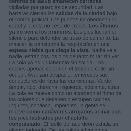
centros de salud amanecen cerradas
,
vigiladas por guardias de seguridad. Las
barreras cierran las
salidas de la ciudad
bajo
el control policial. Las puertas no obedecen al
cartel y la cola no cesa de crecer.
Los últimos
ya no ven a los primeros
. Los pies luchan en
silencio para defender su trozo de cemento. La
mascarilla transforma la respiración en una
espesa niebla que ciega la vista
. Nadie ve a
nadie, estrábicos los ojos de tanto mirar sin ver.
La cola ya es un laberinto sin salida. Los
coches apenas caben en el trozo de calle sin
ocupar. Avanzan despacio, temerosos sus
conductores de rayar las carrocerías. Verde,
ámbar, rojo, derecha, izquierda, adelante, atrás.
La cola se mueve como un acordeón al ritmo de
los colores que detienen o escupen coches.
Inquieta, nerviosa, impotente, la gente se
mueve
como cadáveres arrojados al mar con
los pies lastrados por el asfalto
conquistado
. El fuelle del acordeón exhala un
aliento jadeante. De las calles adyacentes