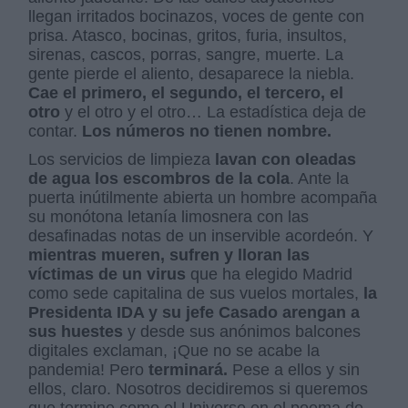
llegan irritados bocinazos, voces de gente con
prisa. Atasco, bocinas, gritos, furia, insultos,
sirenas, cascos, porras, sangre, muerte. La
gente pierde el aliento, desaparece la niebla.
Cae el primero, el segundo, el tercero, el
otro
y el otro y el otro… La estadística deja de
contar.
Los números no tienen nombre.
Los servicios de limpieza
lavan con oleadas
de agua los escombros de la cola
. Ante la
puerta inútilmente abierta un hombre acompaña
su monótona letanía limosnera con las
desafinadas notas de un inservible acordeón. Y
mientras mueren, sufren y lloran las
víctimas de un virus
que ha elegido Madrid
como sede capitalina de sus vuelos mortales,
la
Presidenta IDA y su jefe Casado arengan a
sus huestes
y desde sus anónimos balcones
digitales exclaman, ¡Que no se acabe la
pandemia! Pero
terminará.
Pese a ellos y sin
ellos, claro. Nosotros decidiremos si queremos
que termine como el Universo en el poema de