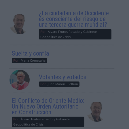
¿La ciudadanía de Occidente
es consciente del riesgo de
una tercera guerra mundial?
Por
Álvaro Frutos Rosado y Gabinete
Geopolítica de Crisis
Suelta y confía
Por
María Comesaña
Votantes y votados
Por
Juan Manuel Beltrán
El Conflicto de Oriente Medio:
Un Nuevo Orden Autoritario
en Construcción
Por
Álvaro Frutos Rosado y Gabinete
Geopolítica de Crisis