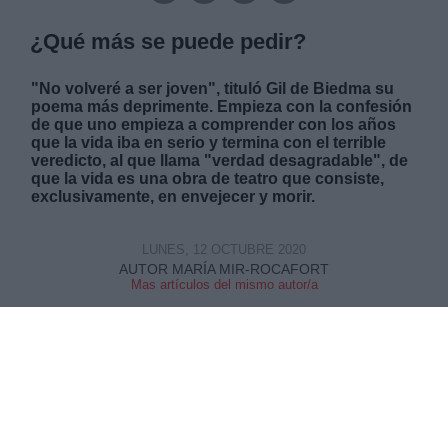
¿Qué más se puede pedir?
"No volveré a ser joven", tituló Gil de Biedma su
poema más deprimente. Empieza con la confesión
de que uno empieza a comprender con los años
que la vida iba en serio y termina con el terrible
veredicto, al que llama "verdad desagradable", de
que la vida es una obra de teatro que consiste,
exclusivamente, en envejecer y morir.
LUNES, 12 OCTUBRE 2020
AUTOR MARÍA MIR-ROCAFORT
Mas artículos del mismo autor/a