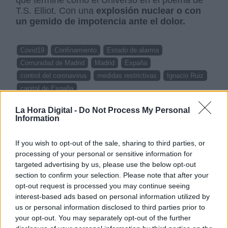
T.S. Elliot. Con una
explosión nuclear o con
un gemido de impotencia ante el dolor.
Covid19
Confinamiento
Estado de alarma
Comunidad de Madrid
Madrid
España
control del coronavirus
medidas restrictivas
Ignacio Ruiz
capital de España
La Hora Digital -
Do Not Process My Personal
NOTICIAS RELACIONADAS
Information
If you wish to opt-out of the sale, sharing to third parties, or
processing of your personal or sensitive information for
targeted advertising by us, please use the below opt-out
section to confirm your selection. Please note that after your
opt-out request is processed you may continue seeing
interest-based ads based on personal information utilized by
us or personal information disclosed to third parties prior to
your opt-out. You may separately opt-out of the further