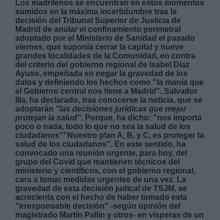
Los madrileños se encuentran en estos momentos
sumidos en la máxima incertidumbre tras la
decisión del Tribunal Superior de Justicia de
Madrid de anular el confinamiento perimetral
adoptado por el Ministerio de Sanidad el pasado
viernes, que suponía cerrar la capital y nueve
grandes localidades de la Comunidad, en contra
del criterio del gobierno regional de Isabel Díaz
Derechos:
Ayuso, empeñada en negar la gravedad de los
datos y definiendo los hechos como "la manía que
el Gobierno central nos tiene a Madrid"
. Salvador
link
Illa, ha declarado, tras conocerse la noticia, que se
Información adicional
adoptarán
"las decisiones jurídicas que mejor
link
protejan la salud"
. Porque, ha dicho: "nos importa
poco o nada, todo lo que no sea la salud de los
ciudadanos""Nuestro plan A, B, y C, es proteger la
salud de los ciudadanos". En este sentido, ha
convocado una reunión urgente, para hoy, del
grupo del Covid que mantienen técnicos del
ministerio y científicos, con el gobierno regional,
cara a tomar medidas urgentes de una vez. La
gravedad de esta decisión judical de TSJM, se
acrecienta con el hecho de haber tomado esta
"irresponsable decisión" -según opinión del
magistrado Martín Pallín y otros- en vísperas de un