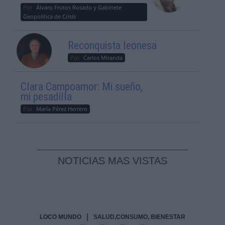
Por
Álvaro Frutos Rosado y Gabinete
Geopolítica de Crisis
Reconquista leonesa
Por
Carlos Miranda
Clara Campoamor: Mi sueño,
mi pesadilla
Por
María Pérez Herrero
NOTICIAS MAS VISTAS
|
LOCO MUNDO
SALUD,CONSUMO, BIENESTAR