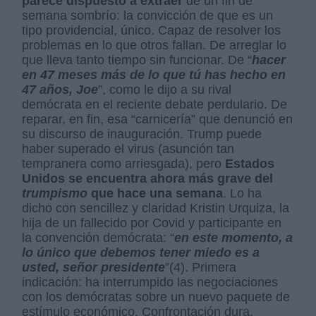
parece dispuesto a extraer
de un fin de
semana sombrío: la convicción de que es un
tipo providencial, único. Capaz de resolver los
problemas en lo que otros fallan. De arreglar lo
que lleva tanto tiempo sin funcionar. De “
hacer
en 47 meses más de lo que tú has hecho en
47 años, Joe
”, como le dijo a su rival
demócrata en el reciente debate perdulario. De
reparar, en fin, esa “carnicería” que denunció en
su discurso de inauguración. Trump puede
haber superado el virus (asunción tan
tempranera como arriesgada), pero
Estados
Unidos se encuentra ahora más grave del
trumpismo
que hace una semana
. Lo ha
dicho con sencillez y claridad Kristin Urquiza, la
hija de un fallecido por Covid y participante en
la convención demócrata: “
en este momento, a
lo único que debemos tener miedo es a
usted, señor presidente
”(4). Primera
indicación: ha interrumpido las negociaciones
con los demócratas sobre un nuevo paquete de
estímulo económico. Confrontación dura.