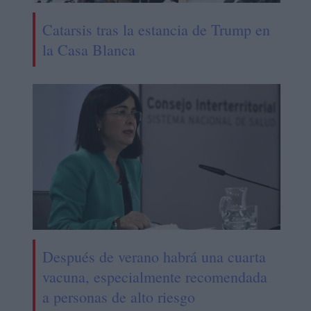
Catarsis tras la estancia de Trump en
la Casa Blanca
Después de verano habrá una cuarta
vacuna, especialmente recomendada
a personas de alto riesgo