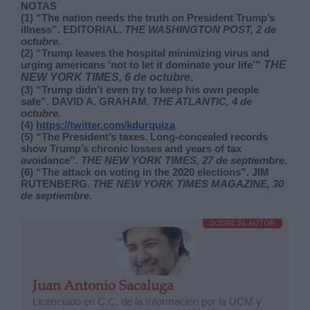
NOTAS
(1) “The nation needs the truth on President Trump’s
illness”. EDITORIAL.
THE WASHINGTON POST, 2 de
octubre.
(2) “Trump leaves the hospital minimizing virus and
urging americans ‘not to let it dominate your life’”
THE
NEW YORK TIMES, 6 de octubre
.
(3) “Trump didn’t even try to keep his own people
safe”. DAVID A. GRAHAM.
THE ATLANTIC, 4 de
octubre.
(4)
https://twitter.com/kdurquiza
(5) “The President’s taxes. Long-concealed records
show Trump’s chronic losses and years of tax
avoidance”.
THE NEW YORK TIMES, 27 de septiembre
.
(6) “The attack on voting in the 2020 elections”. JIM
RUTENBERG.
THE NEW YORK TIMES MAGAZINE, 30
de septiembre
.
SOBRE EL AUTOR
Juan Antonio Sacaluga
Licenciado en C.C. de la Información por la UCM y