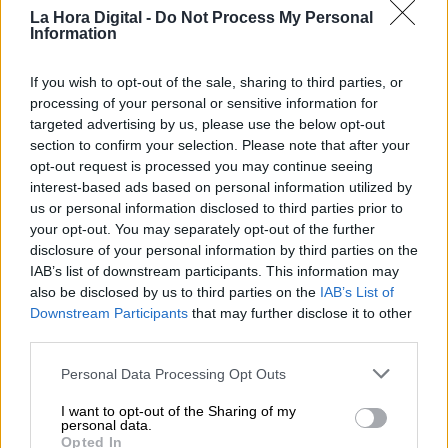
diplomático europeo. Y Estados Unidos tendrá
La Hora Digital -
Do Not Process My Personal
Information
un presidente seriamente sospechoso de ser un
delincuente fiscal, a tenor de las recientes
revelaciones del
New York Times
(5).
If you wish to opt-out of the sale, sharing to third parties, or
processing of your personal or sensitive information for
ELECCIONES: TODO SOBRE
targeted advertising by us, please use the below opt-out
TRUMP
section to confirm your selection. Please note that after your
opt-out request is processed you may continue seeing
Pero este año Estados Unidos no vota según
interest-based ads based on personal information utilized by
balances, ya sean económicos, sociales,
us or personal information disclosed to third parties prior to
morales, institucionales o internacionales. De lo
your opt-out. You may separately opt-out of the further
único que se trata es de
Trump si o Trump no
.
disclosure of your personal information by third parties on the
De “basta de Trump” o “más Trump”.
Todo gira
IAB’s list of downstream participants. This information may
en torno a él
: para bien o para mal. Incluso
also be disclosed by us to third parties on the
IAB’s List of
quienes pretenden o pretendemos escapar de
Downstream Participants
that may further disclose it to other
esa lógica, nos vemos incapaces de hacerlo.
third parties.
Todo gira en torno a él. Incluso los resultados
electorales, que él puede aceptar o no,
Personal Data Processing Opt Outs
basándose en un fraude irreal (6), lo que abriría
una crisis institucional sin precedentes.
I want to opt-out of the Sharing of my
personal data.
Sus rivales políticos oficiales,
los demócratas,
Opted In