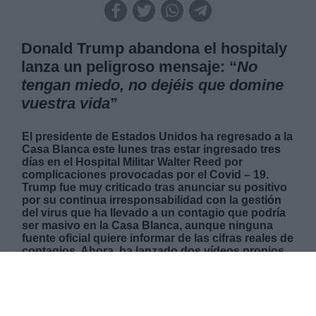
Donald Trump abandona el hospitaly
lanza un peligroso mensaje: “
No
tengan miedo, no dejéis que domine
vuestra vida
”
El presidente de Estados Unidos ha regresado a la
Casa Blanca este lunes tras estar ingresado tres
días en el Hospital Militar Walter Reed por
complicaciones provocadas por el Covid – 19.
Trump fue muy criticado tras anunciar su positivo
por su continua irresponsabilidad con la gestión
del virus que ha llevado a un contagio que podría
ser masivo en la Casa Blanca, aunque ninguna
fuente oficial quiere informar de las cifras reales de
contagios. Ahora, ha lanzado dos vídeos propios
de un show hollywoodiense en el que adopta una
posición triunfal por haber superado el virus,
aunque su verdadero estado de salud sigue
siendo una incógnita, y alienta a los
estadounidenses a no temer al virus en el país que