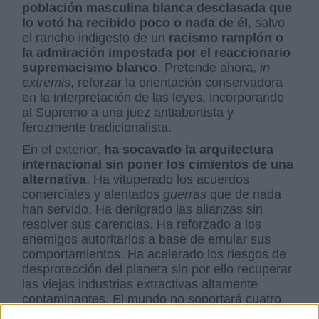
población masculina blanca desclasada que
lo votó ha recibido poco o nada de él
, salvo
el rancho indigesto de un
racismo ramplón o
la admiración impostada por el reaccionario
supremacismo blanco
. Pretende ahora,
in
extremis
, reforzar la orientación conservadora
en la interpretación de las leyes, incorporando
al Supremo a una juez antiabortista y
ferozmente tradicionalista.
En el exterior,
ha socavado la arquitectura
internacional sin poner los cimientos de una
alternativa
. Ha vituperado los acuerdos
comerciales y alentados
guerras
que de nada
han servido. Ha denigrado las alianzas sin
resolver sus carencias. Ha reforzado a los
enemigos autoritarios a base de emular sus
comportamientos. Ha acelerado los riesgos de
desprotección del planeta sin por ello recuperar
las viejas industrias extractivas altamente
contaminantes. El mundo no soportará cuatro
años más de Trump, decía hace poco un alto