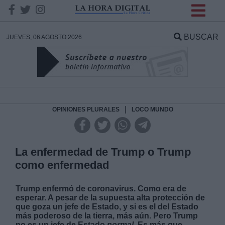
INFORMACION SOBRE LA
PROTECCIÓN DE TUS
BUSCAR
JUEVES, 06 AGOSTO 2026
DATOS
Responsable:
Finalidad:
|
OPINIONES PLURALES
LOCO MUNDO
Datos tratados:
La enfermedad de Trump o Trump
como enfermedad
Legitimación:
Trump enfermó de coronavirus. Como era de
esperar. A pesar de la supuesta alta protección de
Destinatarios:
que goza un jefe de Estado, y si es el del Estado
más poderoso de la tierra, más aún. Pero Trump
no es un jefe de Estado
normal
. Es más que