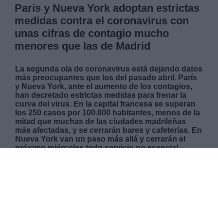
París y Nueva York adoptan estrictas
medidas contra el coronavirus con
unas cifras de contagio mucho
menores que las de Madrid
La segunda ola de coronavirus está dejando datos
más preocupantes que los del pasado abril. París
y Nueva York, ante el aumento de los contagios,
han decretado estrictas medidas para frenar la
curva del virus. En la capital francesa se superan
los 250 casos por 100.000 habitantes, menos de la
mitad que muchas de las ciudades madrileñas
más afectadas, y se cerrarán bares y cafeterías. En
Nueva York van un paso más allá y cerrarán el
próximo miércoles todo servicio no esencial
durante, al menos, 14 días. Aquí han superado una
incidencia del 3% de positivos en la última
semana, frente al 20% que registra Madrid. Otros
países como Reino Unido o Portugal se plantean
nuevas restricciones y en Madrid expertos piden
ya que se endurezcan las medidas para frenar el
virus.