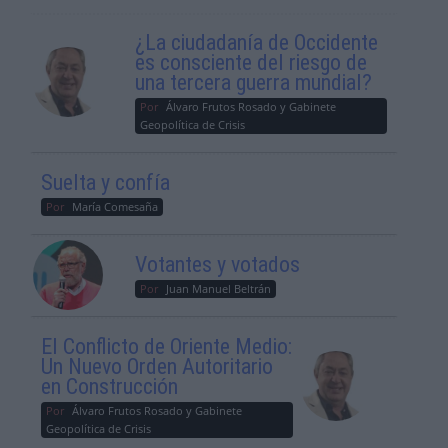
¿La ciudadanía de Occidente
es consciente del riesgo de
una tercera guerra mundial?
Por
Álvaro Frutos Rosado y Gabinete
Geopolítica de Crisis
Suelta y confía
Por
María Comesaña
Votantes y votados
Por
Juan Manuel Beltrán
El Conflicto de Oriente Medio:
Un Nuevo Orden Autoritario
en Construcción
Por
Álvaro Frutos Rosado y Gabinete
Geopolítica de Crisis