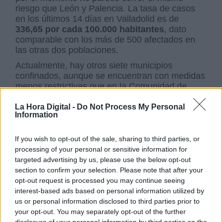
riesgo que León y Palencia. La tasa de casos
en los últimos 14 días en Valladolid es de
336,65 por cada 100.000 habitantes
, dato
comparable con los más de 500 afectados en
las otras dos poblaciones.
Actualmente, hay otros siete municipios
confinados, aunque se encuentran con medidas
menos restrictivas que en la Comunidad de
Madrid, ya que son menores de 100.000
habitantes y adoptaron las medidas antes. La
La Hora Digital -
Do Not Process My Personal
Information
peor situación la sufre
Mirando del Ebro
(Burgos)
, confinada por sospecha de
transmisión comunitaria, al igual que
Pesquera
If you wish to opt-out of the sale, sharing to third parties, or
de Duero (Valladolid), Pedrajas de San
processing of your personal or sensitive information for
Esteban (Valladolid) e Íscar (Valladolid)
. Por
targeted advertising by us, please use the below opt-out
otro lado, están
Sotillo de la Ribera (Burgos),
section to confirm your selection. Please note that after your
Medina del Campo (Valladolid), El Carpio
opt-out request is processed you may continue seeing
(Valladolid) y Sotoserrano (Salamanca)
, que
interest-based ads based on personal information utilized by
también se encuentran restringidos.
us or personal information disclosed to third parties prior to
your opt-out. You may separately opt-out of the further
La Consejera de Sanidad,
Verónica Casado
,
disclosure of your personal information by third parties on the