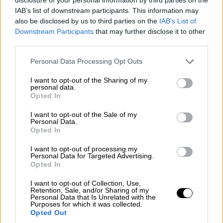
ha reconocido que en las localidades de mayor
IAB’s list of downstream participants. This information may
tamaño es más complicado frenar el número de
also be disclosed by us to third parties on the
IAB’s List of
contagios, por lo que pedirán a las fuerzas de
Downstream Participants
that may further disclose it to other
seguridad y policías locales una mayor acción y
third parties.
seguimiento de las personas confinadas.
Personal Data Processing Opt Outs
restricciones a la movilidad
Confinamiento
Sanidad
I want to opt-out of the Sharing of my
personal data.
Covid 19
Castilla y León
control del coronavirus
Opted In
Verónica Casado
León
Palencia
I want to opt-out of the Sale of my
Personal Data.
NOTICIAS RELACIONADAS
Opted In
I want to opt-out of processing my
Personal Data for Targeted Advertising.
Opted In
I want to opt-out of Collection, Use,
Retention, Sale, and/or Sharing of my
Personal Data that Is Unrelated with the
Purposes for which it was collected.
Opted Out