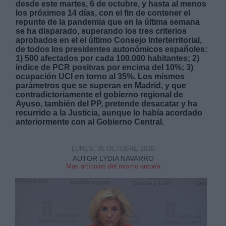
desde este martes, 6 de octubre, y hasta al menos
los próximos 14 días, con el fin de contener el
repunte de la pandemia que en la última semana
se ha disparado, superando los tres criterios
aprobados en el el último Consejo Interterritorial,
de todos los presidentes autonómicos españoles:
1) 500 afectados por cada 100.000 habitantes; 2)
índice de PCR positvas por encima del 10%; 3)
Derechos:
ocupación UCI en torno al 35%. Los mismos
parámetros que se superan en Madrid, y que
contradictoriamente el gobierno regional de
link
Ayuso, también del PP, pretende desacatar y ha
Información adicional
recurrido a la Justicia, aunque lo había acordado
link
anteriormente con al Gobierno Central.
LUNES, 05 OCTUBRE 2020
AUTOR LYDIA NAVARRO
Mas artículos del mismo autor/a