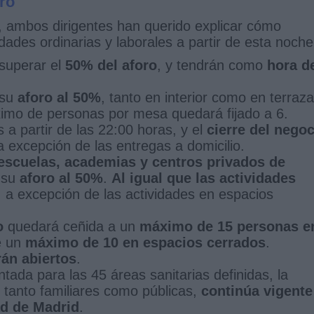
ro
 ambos dirigentes han querido explicar cómo
idades ordinarias y laborales a partir de esta noche
superar el
50% del aforo
, y tendrán como
hora d
 su
aforo al 50%
, tanto en interior como en terraza
áximo de personas por mesa quedará fijado a 6.
a partir de las 22:00 horas, y el
cierre del negoc
 a excepción de las entregas a domicilio.
escuelas, academias y centros privados de
 su
aforo al 50%
.
Al igual que las actividades
, a excepción de las actividades en espacios
o
quedará ceñida a un
máximo de 15 personas e
e un
máximo de 10 en espacios cerrados
.
án abiertos
.
tada para las 45 áreas sanitarias definidas, la
, tanto familiares como públicas,
continúa vigente
ad de Madrid
.