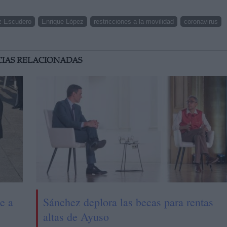
z Escudero
Enrique López
restricciones a la movilidad
coronavirus
CIAS RELACIONADAS
e a
Sánchez deplora las becas para rentas
altas de Ayuso