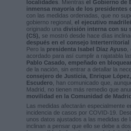
localidades
. Mientras
el Gobierno de 
inmensa mayoría de los presidentes
con las medidas ordenadas, que no supo
gobierno regional,
el ejecutivo madril
originado una
división interna con su 
(CS),
se mostró desde hace días inclin
después en el consejo Interterritoria
Pero la
presidenta Isabel Díaz Ayuso
,
acordado para así cumplir a rajatabla l
Pablo Casado, empeñado en bloquear 
de la nación, sin entrar a detallar la n
consejero de Justicia, Enrique López,
Escudero
, han comunicado que, aunque 
Madrid, no tienen más remedio que anun
movilidad en la Comunidad de Madri
Las medidas afectarán especialmente en
incidencia de casos por COVID-19. Des
unos datos ajustados a las medidas de l
inclinan a pensar que ello se debe a do