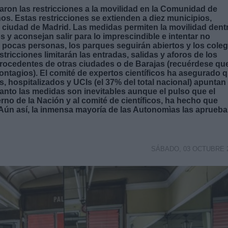
zaron las restricciones a la movilidad en la Comunidad de
os. Estas restricciones se extienden a diez municipios,
 ciudad de Madrid. Las medidas permiten la movilidad dent
s y aconsejan salir para lo imprescindible e intentar no
n pocas personas, los parques seguirán abiertos y los coleg
ricciones limitarán las entradas, salidas y aforos de los
procedentes de otras ciudades o de Barajas (recuérdese qu
 contagios). El comité de expertos científicos ha asegurado 
 hospitalizados y UCIs (el 37% del total nacional) apuntan
tanto las medidas son inevitables aunque el pulso que el
no de la Nación y al comité de científicos, ha hecho que
 Aún así, la inmensa mayoría de las Autonomìas las aprueba
SÁBADO, 03 OCTUBRE 