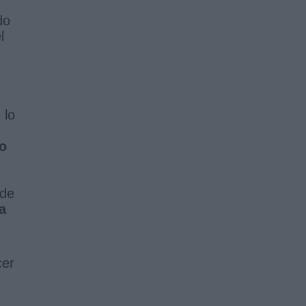
do
l
 lo
o
 de
a
cer