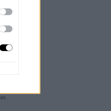
lo
ero
 de
os
as
sas