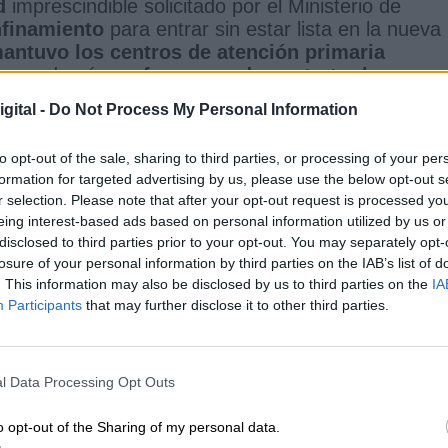
d
imprescindible solicitado por el Ministerio de
nfinamiento
para entrar sin estar lista en la nueva
antuvo los centros de atención primaria
ga, y además
no fue capaz de contratar los
gital -
Do Not Process My Personal Information
ha vuelto a recurrir ante los Juzgados
(TSJM) l
tos, algo que los científicos internacionales,
to opt-out of the sale, sharing to third parties, or processing of your per
osa
revista Lancet, es la principal causa de la
formation for targeted advertising by us, please use the below opt-out s
r selection. Please note that after your opt-out request is processed y
eing interest-based ads based on personal information utilized by us or
egunda oleada
comenzaron a partir de las 22:00
disclosed to third parties prior to your opt-out. You may separately opt-
inmediata
en los municipios de Móstoles,
losure of your personal information by third parties on the IAB’s list of
fe, Parla, Torrejón de Ardoz, Alcalá de Henares
. This information may also be disclosed by us to third parties on the
IA
al; Madrid
. A pesar de que estas medidas tienen
Participants
that may further disclose it to other third parties.
 publicación en el
Boletín Oficial de la Comunid
ngún tipo de sanción
hasta que no sean aprobada
r de Justicia de Madrid (TSJM)
ue que dispone d
l Data Processing Opt Outs
el momento,
los controles solo serán informativ
 de madrileños se verán afectados
por esta
o opt-out of the Sharing of my personal data.