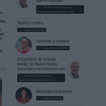
guerra mundial?
Por
Álvaro Frutos Rosado y
Gabinete Geopolítica de Crisis
ro
ios
Suelta y confía
e
Por
María Comesaña
que
 a
Votantes y votados
Por
Juan Manuel Beltrán
n,
El Conflicto de Oriente
Medio: Un Nuevo Orden
Autoritario en Construcción
2020
Por
Álvaro Frutos Rosado y
Gabinete Geopolítica de Crisis
Reconquista leonesa
Por
Carlos Miranda