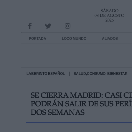
SÁBADO
INFORMACION SOBRE LA PROTECCIÓN DE TUS DATOS
08 DE AGOSTO
2026
Responsable:
Finalidad:
PORTADA
LOCO MUNDO
ALIADOS
Datos tratados:
Legitimación:
Destinatarios:
|
LABERINTO ESPAÑOL
SALUD,CONSUMO, BIENESTAR
Derechos:
SE CIERRA MADRID: CASI 
link
PODRÁN SALIR DE SUS PE
Información adicional
link
DOS SEMANAS