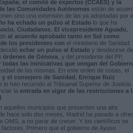
España, el comité de expertos (CCAES) y la
 de las Comunidades Autónomas
están de acuer
nen sino una extensión de las ya adoptadas por e
eño ha echado un pulso al Estado
lo que ha
socio, Ciudadanos. El vicepresidente Aguado,
ado
al acuerdo aprobado tanto en Sol como
l de los presidentes con
el ministerio de Sanidad.
 decidió
echar un pulso al Estado
y desdecirse de
as
órdenes de Génova
, y del presidente del PP,
todas las ininicativas que vengan del Gobiern
ecesidad de las mismas. En este orden de cosas, el
 y el consejero de Sanidad, Enrique Ruiz
lo han recurrido al Tribuanal Superior de Justicia
ciar la
entrada en vigor de las restricciones a l
d
.
 aquellos municipios que presenten una alta
de hace solo dos meses, Madrid ha pasado a ofre
a OMS, a no parar de crecer. Y los científicos se
s factores. Primero que el gobierno de Ayuso