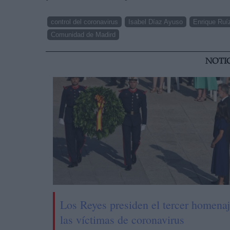
control del coronavirus
Isabel Díaz Ayuso
Enrique Ruí
Comunidad de Madird
NOTI
Los Reyes presiden el tercer homenaj
las víctimas de coronavirus