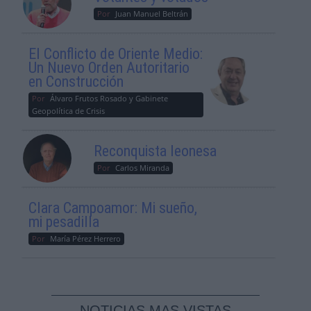
Por
Juan Manuel Beltrán
El Conflicto de Oriente Medio:
Un Nuevo Orden Autoritario
en Construcción
Por
Álvaro Frutos Rosado y Gabinete
Geopolítica de Crisis
Reconquista leonesa
Por
Carlos Miranda
Clara Campoamor: Mi sueño,
mi pesadilla
Por
María Pérez Herrero
NOTICIAS MAS VISTAS