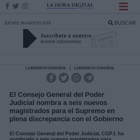
INFORMACION SOBRE LA
PROTECCIÓN DE TUS
BUSCAR
JUEVES, 06 AGOSTO 2026
DATOS
Responsable:
Finalidad:
|
LABERINTO ESPAÑOL
LABERINTO ESPAÑOL
Datos tratados:
El Consejo General del Poder
Judicial nombra a seis nuevos
magistrados para el Supremo en
Legitimación:
plena discrepancia con el Gobierno
Destinatarios:
El Consejo General del Poder Judicial, CGPJ, ha
nombrado a seis nuevos magistrados para