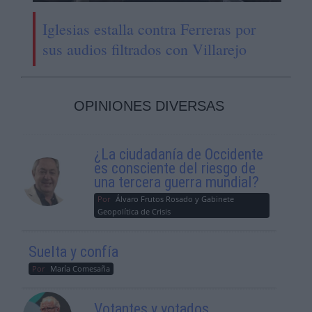
Iglesias estalla contra Ferreras por
sus audios filtrados con Villarejo
OPINIONES DIVERSAS
¿La ciudadanía de Occidente
es consciente del riesgo de
una tercera guerra mundial?
Por
Álvaro Frutos Rosado y Gabinete
Geopolítica de Crisis
Suelta y confía
Por
María Comesaña
Votantes y votados