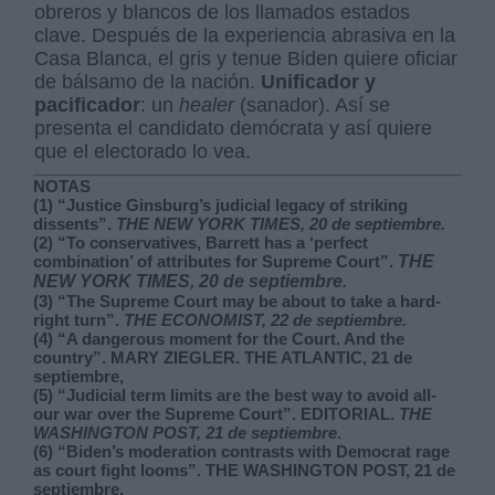
obreros y blancos de los llamados estados
clave. Después de la experiencia abrasiva en la
Casa Blanca, el gris y tenue Biden quiere oficiar
de bálsamo de la nación.
Unificador y
pacificador
: un
healer
(sanador). Así se
presenta el candidato demócrata y así quiere
que el electorado lo vea.
NOTAS
(1) “Justice Ginsburg’s judicial legacy of striking
dissents”.
THE NEW YORK TIMES, 20 de septiembre.
(2) “To conservatives, Barrett has a ‘perfect
combination’ of attributes for Supreme Court”.
THE
NEW YORK TIMES, 20 de septiembre.
(3) “The Supreme Court may be about to take a hard-
right turn”.
THE ECONOMIST, 22 de septiembre.
(4) “A dangerous moment for the Court. And the
country”. MARY ZIEGLER. THE ATLANTIC, 21 de
septiembre,
(5) “Judicial term limits are the best way to avoid all-
our war over the Supreme Court”. EDITORIAL.
THE
WASHINGTON POST, 21 de septiembre
.
(6) “Biden’s moderation contrasts with Democrat rage
as court fight looms”. THE WASHINGTON POST, 21 de
septiembre.