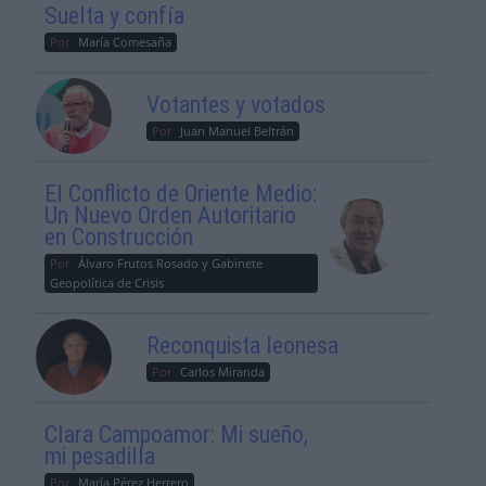
Suelta y confía
Por
María Comesaña
Votantes y votados
Por
Juan Manuel Beltrán
El Conflicto de Oriente Medio:
Un Nuevo Orden Autoritario
en Construcción
Por
Álvaro Frutos Rosado y Gabinete
Geopolítica de Crisis
Reconquista leonesa
Por
Carlos Miranda
Clara Campoamor: Mi sueño,
mi pesadilla
Por
María Pérez Herrero