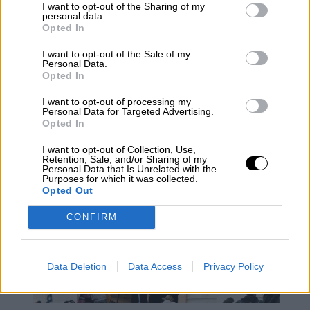
I want to opt-out of the Sharing of my
personal data.
Opted In
I want to opt-out of the Sale of my
Personal Data.
Opted In
Kansas vota para mantener el
I want to opt-out of processing my
Personal Data for Targeted Advertising.
derecho al aborto sin ningún cambio
Opted In
I want to opt-out of Collection, Use,
Retention, Sale, and/or Sharing of my
Personal Data that Is Unrelated with the
Purposes for which it was collected.
Opted Out
CONFIRM
Data Deletion
Data Access
Privacy Policy