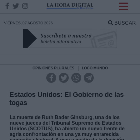
INFORMACION SOBRE LA
PROTECCIÓN DE TUS
BUSCAR
VIERNES, 07 AGOSTO 2026
DATOS
Responsable:
Finalidad:
|
OPINIONES PLURALES
LOCO MUNDO
Datos tratados:
Estados Unidos: El Gobierno de las
togas
Legitimación:
La muerte de Ruth Bader Ginsburg, una de los
nueve jueces del Tribunal Supremo de Estados
Destinatarios:
Unidos (SCOTUS), ha abierto un nuevo frente de
agria confrontación en una ya muy enrarecida
campaña electoral. A mes y medio de la
decisión