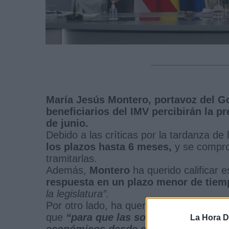
María Jesús Montero, portavoz del G
beneficiarios del IMV percibirán la pr
de junio.
Debido a las críticas por la tardanza de
los plazos hasta 6 meses,
y se comprom
tramitarlas.
Además,
Montero
ha querido calificar 
respuesta en un plazo menor de tie
la legislatura”.
Por otro lado, ha querido hacer hincapi
que
“para que las solicitudes que se 
La Hora Di
económicos desde el día 1 de junio”