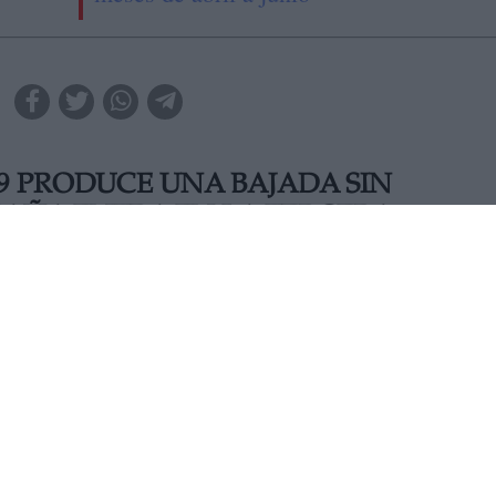
9 PRODUCE UNA BAJADA SIN
SPAÑA ENTRA EN LA TERCERA
ativos al PIB del segundo trimestre de este año, que muestr
%. Esta actualización suaviza las previsiones del Instituto
ún mayor superior al 18%. En la crisis del 2009, la peor baj
bajada histórica, en consonancia con la crisis sanitaria
os.
MIÉRCOLES, 23 SEPTIEMBRE 