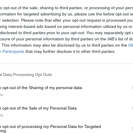
a actualidad”.
to opt-out of the sale, sharing to third parties, or processing of your per
formation for targeted advertising by us, please use the below opt-out s
 que facilitan el acceso al Ingreso Mínimo Vital
r selection. Please note that after your opt-out request is processed y
eing interest-based ads based on personal information utilized by us or
ificado de empadronamiento, el
#INSS
y el
#INE
disclosed to third parties prior to your opt-out. You may separately opt-
losure of your personal information by third parties on the IAB’s list of
tico
#IMV
. This information may also be disclosed by us to third parties on the
IA
Participants
that may further disclose it to other third parties.
NejDUtD
l Migraciones (@inclusiongob)
September 23, 2020
l Data Processing Opt Outs
ha decidido suprimir ha sido el
“requisito prev
 empleo”,
por ello, para solicitar el Ingreso Mínimo 
o opt-out of the Sharing of my personal data.
o demandante de empleo.
Una vez aprobada la
In
sentar su inscripción en servicios de empleo en
cimiento de la prestación.
o opt-out of the Sale of my Personal Data.
In
e los solicitantes de las comunidades con rent
neficiarios del Ingreso Mínimo
, a lo que Monter
to opt-out of processing my Personal Data for Targeted
ing.
iones de los funcionarios regionales.