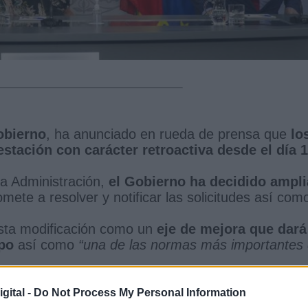
obierno
, ha anunciado en rueda de prensa que
lo
estación con carácter retroactiva desde el día 1
 la Administración,
el Gobierno ha decidido ampli
ete a resolver y notificar las solicitudes así com
esta modificación como un
eje de mejora que dará
mpo
así como
“una de las normas más importantes
é acerca de los plazos de ampliación, mencionando
presenten a finales de año tengan efectos
gital -
Do Not Process My Personal Information
con el objetivo de
“garantizar la tramitación de