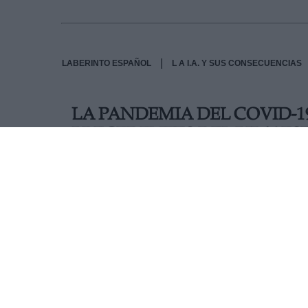
|
LABERINTO ESPAÑOL
L A I.A. Y SUS CONSECUENCIAS
LA PANDEMIA DEL COVID-1
PRECEDENTES DEL PIB Y E
RECESIÓN DE ESTE SIGLO
El INE actualizado este miércoles los datos rel
el que Producto Interior Bruto ha bajado un 17,8
Nacional de Estadística que preveía una caida a
fue del 4,4%, lo que demuestra que esta es una 
mundial sin precedentes en los últimos cien añ
AUTOR MARINA G.
Mas artículos del mismo autor/a