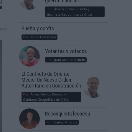
guerra mundial?
l
de
Por
Álvaro Frutos Rosado y
Gabinete Geopolítica de Crisis
Suelta y confía
2020
Por
María Comesaña
Votantes y votados
Por
Juan Manuel Beltrán
El Conflicto de Oriente
Medio: Un Nuevo Orden
Autoritario en Construcción
Por
Álvaro Frutos Rosado y
Gabinete Geopolítica de Crisis
Reconquista leonesa
Por
Carlos Miranda