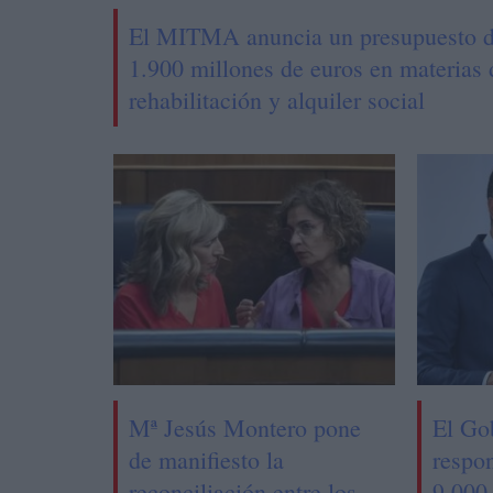
El MITMA anuncia un presupuesto 
1.900 millones de euros en materias 
rehabilitación y alquiler social
Mª Jesús Montero pone
El Go
de manifiesto la
respon
reconciliación entre los
9.000