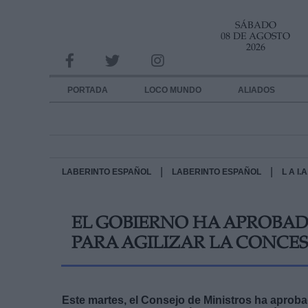
SÁBADO
INFORMACION SOBRE LA PROTECCIÓN DE TUS DATOS
08 DE AGOSTO
2026
Responsable:
Finalidad:
PORTADA
LOCO MUNDO
ALIADOS
Datos tratados:
Legitimación:
Destinatarios:
|
|
LABERINTO ESPAÑOL
LABERINTO ESPAÑOL
L A I
Derechos:
EL GOBIERNO HA APROBAD
link
PARA AGILIZAR LA CONCES
Información adicional
link
Este martes, el Consejo de Ministros ha aproba