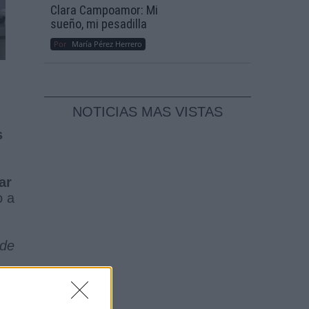
Clara Campoamor: Mi
sueño, mi pesadilla
Por
María Pérez Herrero
NOTICIAS MAS VISTAS
s
ar
o a
 de