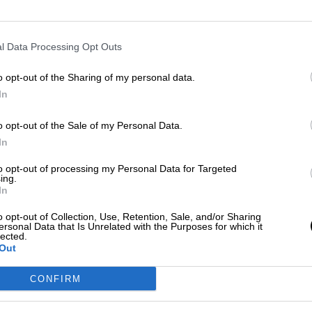
sponde a Ayuso que hay médicos para
ro si no se les paga dignamente se van a
es
l Data Processing Opt Outs
o opt-out of the Sharing of my personal data.
de 2020
In
o opt-out of the Sale of my Personal Data.
In
é Luis Martínez Almeida
, del PP, ha querido
to opt-out of processing my Personal Data for Targeted
idad.
El regidor madrileño ha afirmado que
los
ing.
In
 posible.
Además, se ha defendido de aquellos qu
onfinamientos clasistas”.
“
No nos podemos
o opt-out of Collection, Use, Retention, Sale, and/or Sharing
 37 áreas sanitarias no funcionen. (…) No hablen
ersonal Data that Is Unrelated with the Purposes for which it
lected.
bates científicos (…). Nadie de los que lo critica c
Out
da
”, ha indicado Almeida, confirmando el margen d
plen las directrices impuestas.
CONFIRM
ovid”
, formado desde el día de ayer por el