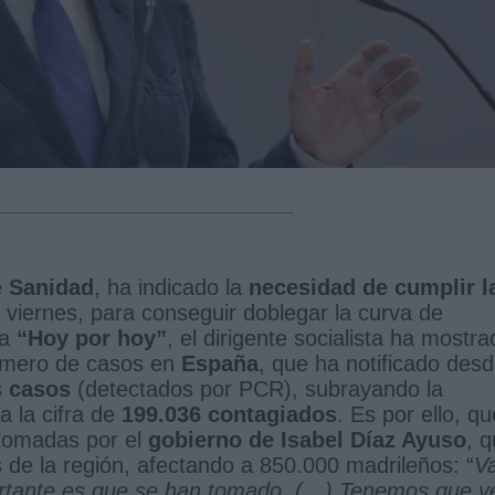
e Sanidad
, ha indicado la
necesidad de cumplir l
viernes, para conseguir doblegar la curva de
ma
“Hoy por hoy”
, el dirigente socialista ha mostr
úmero de casos en
España
, que ha notificado des
s casos
(detectados por PCR), subrayando la
a la cifra de
199.036 contagiados
. Es por ello, qu
tomadas por el
gobierno de Isabel Díaz Ayuso
, 
 de la región, afectando a 850.000 madrileños: “
V
ortante es que se han tomado. (…) Tenemos que v