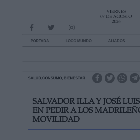
VIERNES
INFORMACION SOBRE LA PROTECCIÓN DE TUS DATOS
07 DE AGOSTO
2026
Responsable:
Finalidad:
PORTADA
LOCO MUNDO
ALIADOS
Datos tratados:
Legitimación:
Destinatarios:
SALUD,CONSUMO, BIENESTAR
Derechos:
SALVADOR ILLA Y JOSÉ LU
link
EN PEDIR A LOS MADRILEÑ
Información adicional
link
MOVILIDAD