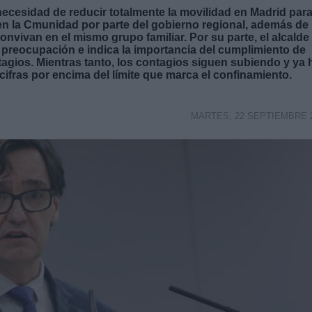
a necesidad de reducir totalmente la movilidad en Madrid par
en la Cmunidad por parte del gobierno regional, además de
onvivan en el mismo grupo familiar. Por su parte, el alcalde
a preocupación e indica la importancia del cumplimiento de
tagios. Mientras tanto, los contagios siguen subiendo y ya 
cifras por encima del límite que marca el confinamiento.
MARTES, 22 SEPTIEMBRE 