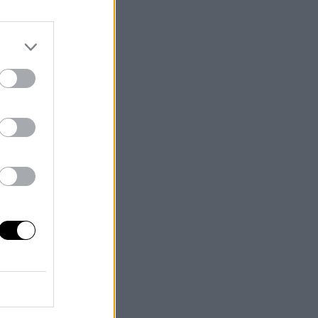
e
 de
reo
e