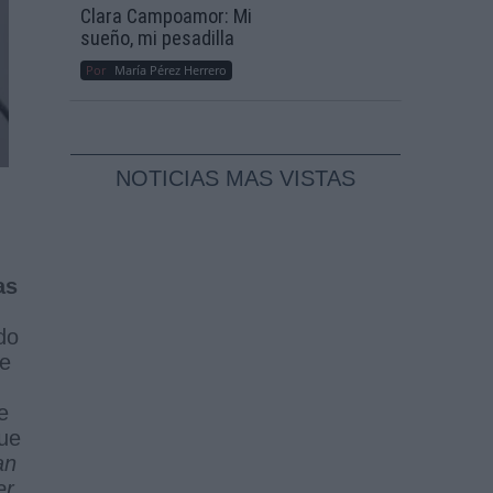
Clara Campoamor: Mi
sueño, mi pesadilla
Por
María Pérez Herrero
NOTICIAS MAS VISTAS
as
ado
de
e
que
an
er