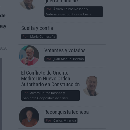
guerra mundial?
a
Por
Álvaro Frutos Rosado y
Gabinete Geopolítica de Crisis
 de
hay
Suelta y confía
Por
María Comesaña
2020
Votantes y votados
Por
Juan Manuel Beltrán
El Conflicto de Oriente
Medio: Un Nuevo Orden
Autoritario en Construcción
Por
Álvaro Frutos Rosado y
Gabinete Geopolítica de Crisis
Reconquista leonesa
Por
Carlos Miranda