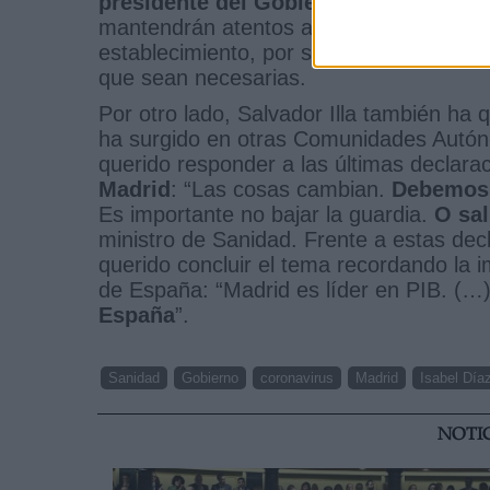
presidente del Gobierno, Pedro Sánch
mantendrán atentos al progreso de la 
establecimiento, por su parte, de nuev
que sean necesarias.
Por otro lado, Salvador Illa también ha 
ha surgido en otras Comunidades Autóno
querido responder a las últimas declar
Madrid
: “Las cosas cambian.
Debemos 
Es importante no bajar la guardia.
O sal
ministro de Sanidad. Frente a estas dec
querido concluir el tema recordando la 
de España: “Madrid es líder en PIB. (…
España
”.
Sanidad
Gobierno
coronavirus
Madrid
Isabel Día
NOTI