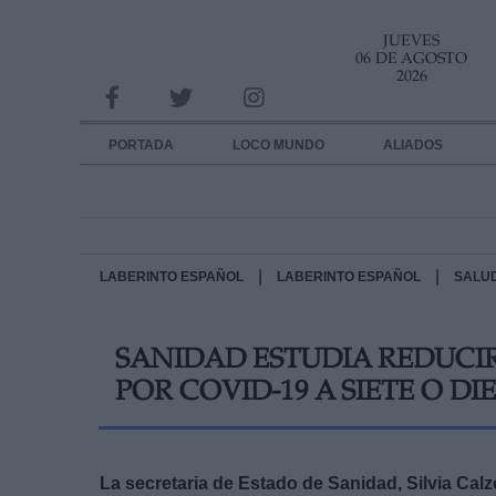
JUEVES
INFORMACION SOBRE LA PROTECCIÓN DE TUS DATOS
06 DE AGOSTO
2026
Responsable:
Finalidad:
PORTADA
LOCO MUNDO
ALIADOS
Datos tratados:
Legitimación:
Destinatarios:
|
|
LABERINTO ESPAÑOL
LABERINTO ESPAÑOL
SALU
Derechos:
SANIDAD ESTUDIA REDUCI
link
POR COVID-19 A SIETE O DI
Información adicional
link
La secretaria de Estado de Sanidad, Silvia Cal