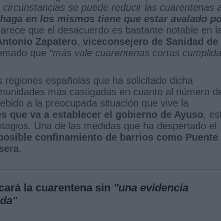
circunstancias se puede reducir las cuarentenas 
haga en los mismos tiene que estar avalado p
 parece que el desacuerdo es bastante notable en l
Antonio Zapatero
,
viceconsejero de Sanidad de 
mentado que
“más vale cuarentenas cortas cumplid
 regiones españolas que ha solicitado dicha
comunidades más castigadas en cuanto al número d
bido a la preocupada situación que vive la
es que va a establecer el gobierno de Ayuso
, es
ntagios. Una de las medidas que ha despertado el
posible confinamiento de
barrios como Puente
sera
.
icará la cuarentena sin
"una evidencia
ida"