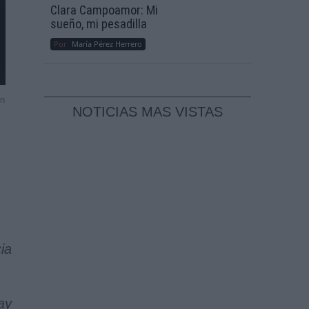
Clara Campoamor: Mi
sueño, mi pesadilla
Por
María Pérez Herrero
ón
NOTICIAS MAS VISTAS
ia
ay