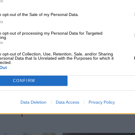
In
irus
Sanidad
Silvia Cazón
control del coronavirus
o opt-out of the Sale of my Personal Data.
CIAS RELACIONADAS
In
to opt-out of processing my Personal Data for Targeted
ing.
In
o opt-out of Collection, Use, Retention, Sale, and/or Sharing
ersonal Data that Is Unrelated with the Purposes for which it
lected.
Out
CONFIRM
s
Esperamos que Pedro Sánchez recupere
Data Deletion
Data Access
Privacy Policy
el sentido de sus palabras