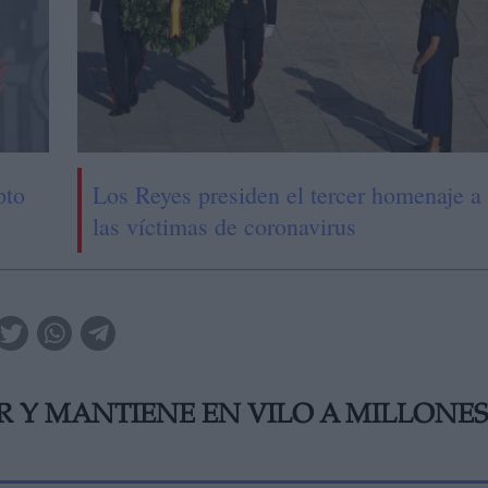
pto
Los Reyes presiden el tercer homenaje a
las víctimas de coronavirus
 Y MANTIENE EN VILO A MILLONES