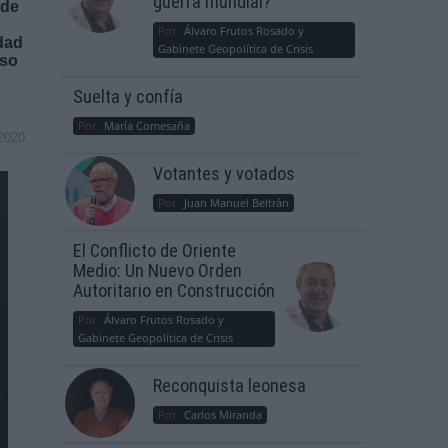
guerra mundial?
 de
Por
Álvaro Frutos Rosado y
dad
Gabinete Geopolítica de Crisis
uso
Suelta y confía
Por
María Comesaña
2020
Votantes y votados
Por
Juan Manuel Beltrán
El Conflicto de Oriente
Medio: Un Nuevo Orden
Autoritario en Construcción
Por
Álvaro Frutos Rosado y
Gabinete Geopolítica de Crisis
Reconquista leonesa
Por
Carlos Miranda