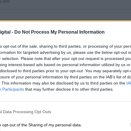
de 2020
a a toda esta situación, el Ministerio de Sanidad 
gital -
Do Not Process My Personal Information
 la absolución de la cuarentena por parte de
nominados
“trabajos esenciales”
, siempre que
to opt-out of the sale, sharing to third parties, or processing of your per
formation for targeted advertising by us, please use the below opt-out s
ecer las medidas
, e incluso
“tomar medidas
r selection. Please note that after your opt-out request is processed y
electivos o la reducción del número de
eing interest-based ads based on personal information utilized by us or
disclosed to third parties prior to your opt-out. You may separately opt-
a muestra su apoyo a las posibles medidas que se
losure of your personal information by third parties on the IAB’s list of
ndo (…) con preocupación la situación. (…) Vamo
. This information may also be disclosed by us to third parties on the
IA
, pero vamos a dar apoyo”
, ha exteriorizado Illa.
Participants
that may further disclose it to other third parties.
lo importante es que se tomen medidas
”
, pues 
n la llegada de otoño y con él; el inicio del curso
 veraneantes a sus respectivos hogares y el comien
l Data Processing Opt Outs
tacional.
o opt-out of the Sharing of my personal data.