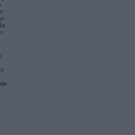
a
or
as
la
as
e
te
 de