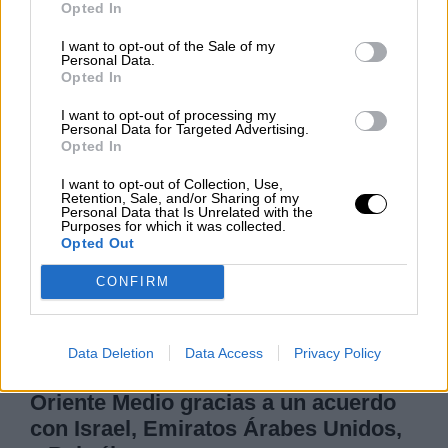
Opted In
Clara Campoamor: Mi sueño,
I want to opt-out of the Sale of my
mi pesadilla
Personal Data.
Opted In
Por
María Pérez Herrero
I want to opt-out of processing my
Personal Data for Targeted Advertising.
Opted In
NOTICIAS MAS VISTAS
I want to opt-out of Collection, Use,
Retention, Sale, and/or Sharing of my
Personal Data that Is Unrelated with the
Purposes for which it was collected.
Opted Out
CONFIRM
LOCO MUNDO
Data Deletion
Data Access
Privacy Policy
Estados Unidos modifica el mapa de
Oriente Medio gracias a un acuerdo
con Israel, Emiratos Árabes Unidos,