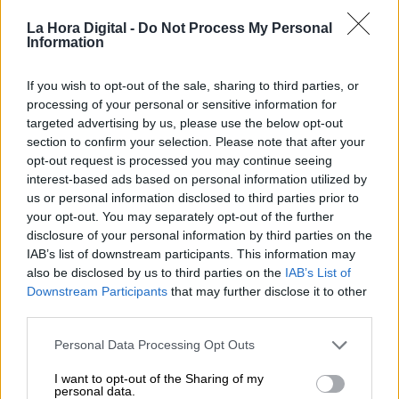
Por
Álvaro Frutos Rosado y Gabinete
La Hora Digital -
Do Not Process My Personal
Geopolítica de Crisis
Information
Suelta y confía
If you wish to opt-out of the sale, sharing to third parties, or
processing of your personal or sensitive information for
Por
María Comesaña
targeted advertising by us, please use the below opt-out
section to confirm your selection. Please note that after your
Votantes y votados
opt-out request is processed you may continue seeing
interest-based ads based on personal information utilized by
Por
Juan Manuel Beltrán
us or personal information disclosed to third parties prior to
your opt-out. You may separately opt-out of the further
El Conflicto de Oriente Medio:
disclosure of your personal information by third parties on the
Un Nuevo Orden Autoritario
IAB’s list of downstream participants. This information may
en Construcción
also be disclosed by us to third parties on the
IAB’s List of
Por
Álvaro Frutos Rosado y Gabinete
Downstream Participants
that may further disclose it to other
Geopolítica de Crisis
third parties.
Personal Data Processing Opt Outs
Reconquista leonesa
Por
Carlos Miranda
I want to opt-out of the Sharing of my
personal data.