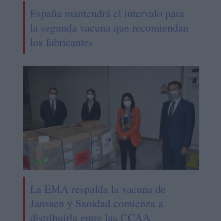
España mantendrá el intervalo para
la segunda vacuna que recomiendan
los fabricantes
La EMA respalda la vacuna de
Janssen y Sanidad comienza a
distribuirla entre las CCAA