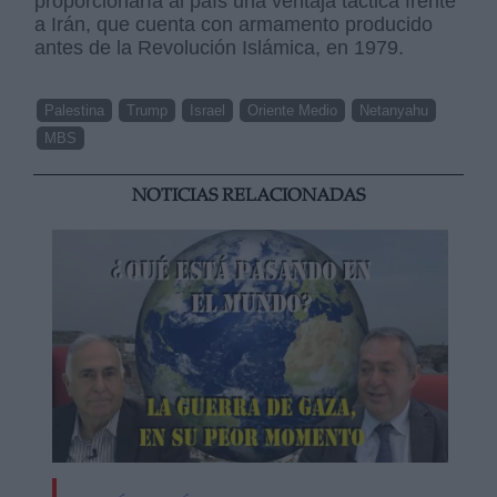
proporcionaría al país una ventaja táctica frente
a Irán, que cuenta con armamento producido
antes de la Revolución Islámica, en 1979.
Palestina
Trump
Israel
Oriente Medio
Netanyahu
MBS
NOTICIAS RELACIONADAS