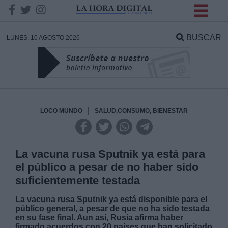
INFORMACION SOBRE LA
PROTECCIÓN DE TUS
BUSCAR
LUNES, 10 AGOSTO 2026
DATOS
Responsable:
Finalidad:
|
LOCO MUNDO
SALUD,CONSUMO, BIENESTAR
Datos tratados:
La vacuna rusa Sputnik ya está para
el público a pesar de no haber sido
suficientemente testada
Legitimación:
La vacuna rusa Sputnik ya está disponible para el
público general, a pesar de que no ha sido testada
Destinatarios:
en su fase final. Aun así, Rusia afirma haber
firmado acuerdos con 20 países que han solicitado