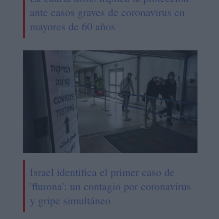
ante casos graves de coronavirus en
mayores de 60 años
Israel identifica el primer caso de
'flurona': un contagio por coronavirus
y gripe simultáneo