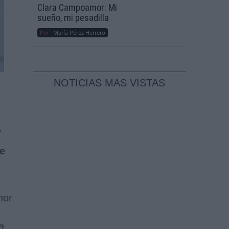
Clara Campoamor: Mi
sueño, mi pesadilla
Por
María Pérez Herrero
NOTICIAS MAS VISTAS
,
le
nor
a