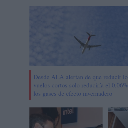
Desde ALA alertan de que reducir lo
vuelos cortos solo reduciría el 0,06
los gases de efecto invernadero