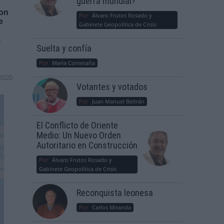
guerra mundial?
con
Por
Álvaro Frutos Rosado y
e
Gabinete Geopolítica de Crisis
a
Suelta y confía
Por
María Comesaña
2020
Votantes y votados
Por
Juan Manuel Beltrán
El Conflicto de Oriente
Medio: Un Nuevo Orden
Autoritario en Construcción
Por
Álvaro Frutos Rosado y
Gabinete Geopolítica de Crisis
Reconquista leonesa
Por
Carlos Miranda