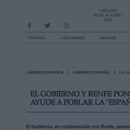
SÁBADO
INFORMACION SOBRE LA PROTECCIÓN DE TUS DATOS
08 DE AGOSTO
2026
Responsable:
Finalidad:
PORTADA
LOCO MUNDO
ALIADOS
Datos tratados:
Legitimación:
Destinatarios:
|
|
LABERINTO ESPAÑOL
LABERINTO ESPAÑOL
L A I
Derechos:
EL GOBIERNO Y RENFE PO
link
AYUDE A POBLAR LA "ESPA
Información adicional
link
El Gobierno, en colaboración con Renfe, presen