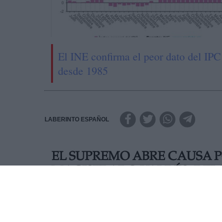
El INE confirma el peor dato del IPC
desde 1985
LABERINTO ESPAÑOL
EL SUPREMO ABRE CAUSA 
MAGISTRADO VALDÉS, DEL
El Tribunal Supremo abre una causa penal a Fer
apreciar indicios de delito de maltrato en al ámb