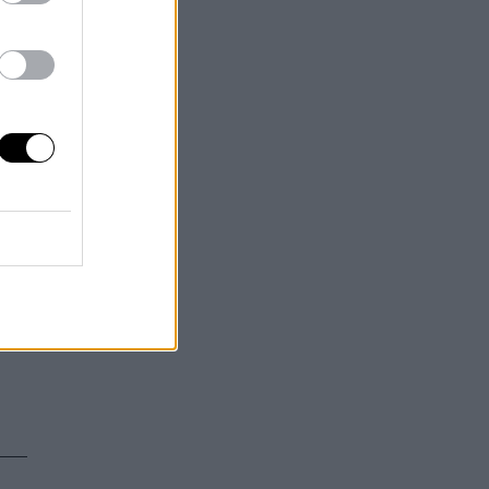
re
os
 el