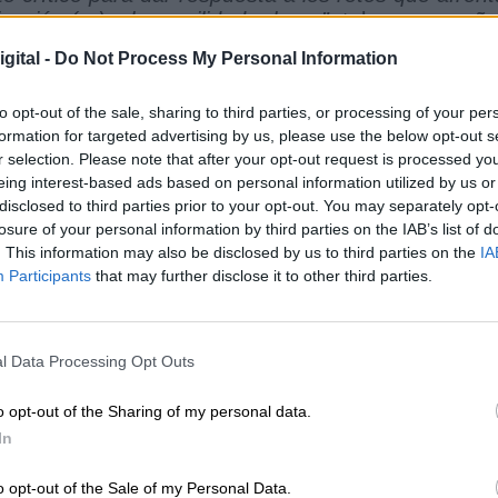
ización (...) y la movilidad urbana”,
tal y como seña
formación de la circulación ferroviaria española pa
gital -
Do Not Process My Personal Information
ado más de 3.500 millones de euros
en la
to opt-out of the sale, sharing to third parties, or processing of your per
doras de este proyecto es
Renfe
, cuyas principales
formation for targeted advertising by us, please use the below opt-out s
slado son: la automatización inteligente de proces
r selection. Please note that after your opt-out request is processed y
as IBM y almacenamiento en la nube, aplicaciones
eing interest-based ads based on personal information utilized by us or
disclosed to third parties prior to your opt-out. You may separately opt-
 de gestión de relaciones con el cliente y asisten
losure of your personal information by third parties on the IAB’s list of
 los denominados
“servicios factoriales”
. Estos
. This information may also be disclosed by us to third parties on the
IA
pueden llevarse a cabo
, sin problema,
desde
Participants
that may further disclose it to other third parties.
ha supuesto la Covid para la economía ha generad
s, ya que durante estos meses muchos españoles 
torios, buscando la distancia social y la desconexi
l Data Processing Opt Outs
lación del
Centro de Competencias Digitales
en
o opt-out of the Sharing of my personal data.
Isaías Táboas
, ha anunciado su puesta en march
In
tificado la empresa Renfe a través de su cuenta de
eas de almacenamiento y procesamiento de informaci
o opt-out of the Sale of my Personal Data.