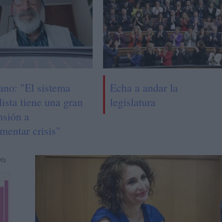
ano: "El sistema
Echa a andar la
lista tiene una gran
legislatura
nsión a
mentar crisis"