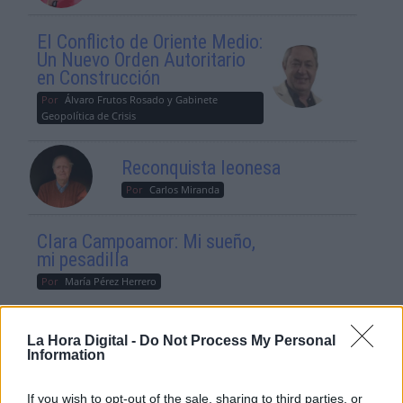
El Conflicto de Oriente Medio:
Un Nuevo Orden Autoritario
en Construcción
Por
Álvaro Frutos Rosado y Gabinete
Geopolítica de Crisis
Reconquista leonesa
Por
Carlos Miranda
Clara Campoamor: Mi sueño,
mi pesadilla
Por
María Pérez Herrero
La Hora Digital -
Do Not Process My Personal
Information
NOTICIAS MAS VISTAS
If you wish to opt-out of the sale, sharing to third parties, or