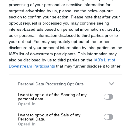
processing of your personal or sensitive information for
targeted advertising by us, please use the below opt-out
section to confirm your selection. Please note that after your
|
|
opt-out request is processed you may continue seeing
LABERINTO ESPAÑOL
LABERINTO ESPAÑOL
interest-based ads based on personal information utilized by
LABERINTO ESPAÑOL
us or personal information disclosed to third parties prior to
your opt-out. You may separately opt-out of the further
disclosure of your personal information by third parties on the
Cristina Narbona manifiesta su
IAB’s list of downstream participants. This information may
also be disclosed by us to third parties on the
IAB’s List of
satisfacción por la aprobación del
Downstream Participants
that may further disclose it to other
proyecto de Ley de Memoria
third parties.
Democrática
Personal Data Processing Opt Outs
Tras la rueda de prensa en Ferraz y la reunión de
I want to opt-out of the Sharing of my
la Comisión Ejecutiva Federal, Cristina Narbona ha
personal data.
hecho hincapié en la importancia de que,
“todos
Opted In
los españoles y españolas sean conscientes de lo
que significó el fascismo en España".
Además, ha
I want to opt-out of the Sale of my
puesto en valor el
nuevo decreto ley en el que los
Personal Data.
ayuntamientos dispondrán de 3.000 millones de
Opted In
euros
“para impulsar la economía y atender