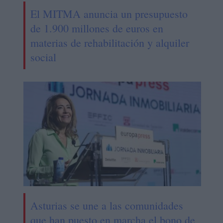
El MITMA anuncia un presupuesto
de 1.900 millones de euros en
materias de rehabilitación y alquiler
social
Asturias se une a las comunidades
que han puesto en marcha el bono de