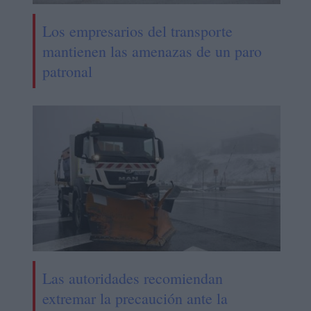
Los empresarios del transporte
mantienen las amenazas de un paro
patronal
Las autoridades recomiendan
extremar la precaución ante la