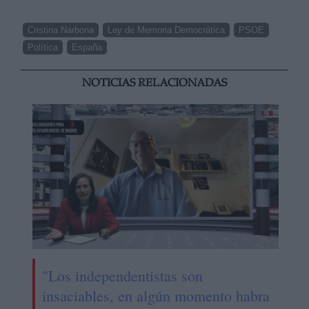
Cristina Narbona
Ley de Memoria Democrática
PSOE
Política
España
NOTICIAS RELACIONADAS
"Los independentistas son
insaciables, en algún momento habra