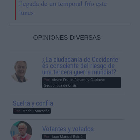
llegada de un temporal frío este
lunes
OPINIONES DIVERSAS
¿La ciudadanía de Occidente
es consciente del riesgo de
una tercera guerra mundial?
Por
Álvaro Frutos Rosado y Gabinete
Geopolítica de Crisis
Suelta y confía
Por
María Comesaña
Votantes y votados
Por
Juan Manuel Beltrán