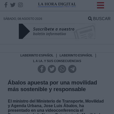
INFORMACION SOBRE LA
PROTECCIÓN DE TUS
BUSCAR
SÁBADO, 08 AGOSTO 2026
DATOS
Responsable:
Finalidad:
|
|
LABERINTO ESPAÑOL
LABERINTO ESPAÑOL
L A I.A. Y SUS CONSECUENCIAS
Datos tratados:
Ábalos apuesta por una movilidad
más sostenible y responsable
Legitimación:
El ministro del Ministerio de Transporte, Movilidad
Destinatarios:
y Agenda Urbana, Jose Luis Ábalos, ha
presentado en una videoconferencia el