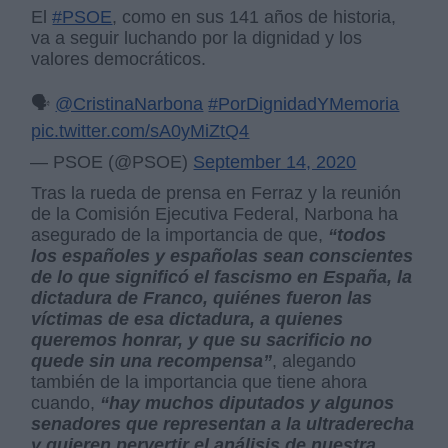
El
#PSOE
, como en sus 141 años de historia,
va a seguir luchando por la dignidad y los
valores democráticos.
🗣️
@CristinaNarbona
#PorDignidadYMemoria
pic.twitter.com/sA0yMiZtQ4
— PSOE (@PSOE)
September 14, 2020
Tras la rueda de prensa en Ferraz y la reunión
de la Comisión Ejecutiva Federal, Narbona ha
asegurado de la importancia de que,
“todos
los españoles y españolas sean conscientes
de lo que significó el fascismo en España, la
dictadura de Franco, quiénes fueron las
víctimas de esa dictadura, a quienes
queremos honrar, y que su sacrificio no
quede sin una recompensa”
, alegando
también de la importancia que tiene ahora
cuando,
“hay muchos diputados y algunos
senadores que representan a la ultraderecha
y quieren pervertir el análisis de nuestra