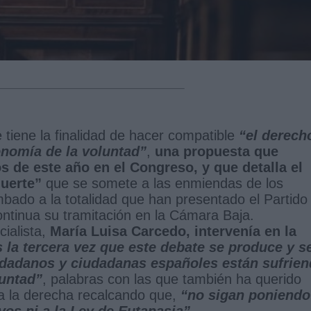
tiene la finalidad de hacer compatible
“el derech
tonomía de la voluntad”
,
una propuesta que
s de este año en el Congreso, y que detalla el
uerte”
que se somete a las enmiendas de los
ado a la totalidad que han presentado el Partido
ontinua su tramitación en la Cámara Baja.
ialista,
María Luisa Carcedo, intervenía en la
s la tercera vez que este debate se produce y s
udadanos y ciudadanas españoles están sufrie
luntad”
, palabras con las que también ha querido
 a la derecha recalcando que,
“no sigan poniendo
ivos ni a la Ley de Eutanasia”
.