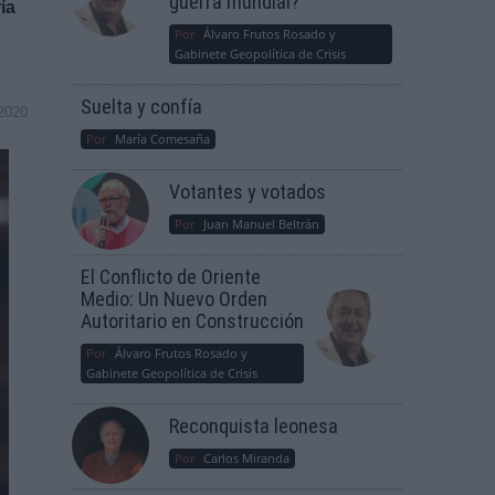
guerra mundial?
ía
Por
Álvaro Frutos Rosado y
Gabinete Geopolítica de Crisis
Suelta y confía
2020
Por
María Comesaña
Votantes y votados
Por
Juan Manuel Beltrán
El Conflicto de Oriente
Medio: Un Nuevo Orden
Autoritario en Construcción
Por
Álvaro Frutos Rosado y
Gabinete Geopolítica de Crisis
Reconquista leonesa
Por
Carlos Miranda