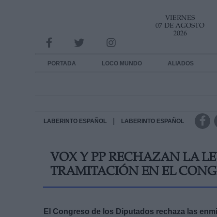
VIERNES
INFORMACION SOBRE LA PROTECCIÓN DE TUS DATOS
07 DE AGOSTO
2026
Responsable:
Finalidad:
PORTADA
LOCO MUNDO
ALIADOS
Datos tratados:
Legitimación:
Destinatarios:
|
LABERINTO ESPAÑOL
LABERINTO ESPAÑOL
Derechos:
VOX Y PP RECHAZAN LA L
link
TRAMITACIÓN EN EL CON
Información adicional
link
El Congreso de los Diputados rechaza las enmie