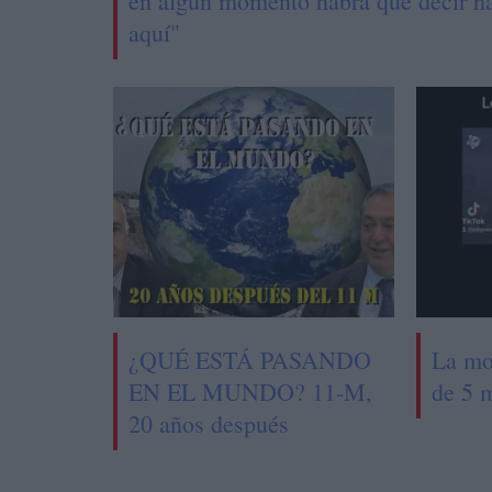
en algún momento habra que decir h
aquí"
¿QUÉ ESTÁ PASANDO
La mo
EN EL MUNDO? 11-M,
de 5 
20 años después