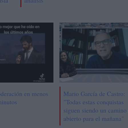
asta
análisis
deración en menos
Mario García de Castro:
minutos
"Todas estas conquistas
siguen siendo un camino
abierto para el mañana"