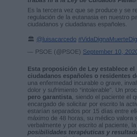
Es la tercera vez que se produce y se re
regulación de la eutanasia en nuestro p
ciudadanos y ciudadanas españoles.
🏛️
@luisacarcedo
#VidaDignaMuerteDi
— PSOE (@PSOE)
September 10, 202
Esta proposición de Ley establece el 
ciudadanos españoles o residentes d
una enfermedad incurable o grave, inva
dolor y sufrimiento “intolerable”. Un pr
pero garantista
, siendo el paciente el 
encargado de solicitar por escrito la ac
estarían separados por 15 días entre el
máximo de 48 horas, su médico valora si 
verbalmente y por escrito al paciente, 
posibilidades terapéuticas y resulta