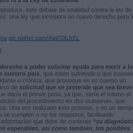
produce, este debate de totalidad contra la ley de
aís: una ley que incorpora un nuevo derecho para l
gna
pic.twitter.com/AipFDbJrFL
0
derecho a poder solicitar ayuda para morir a l
e nuestro país
, que estén sufriendo o que posean
lidante o crónica, que provoque en su cuerpo un
oceso de
solicitud que se pretende que sea breve
que daría el primer paso, ya que, sería el mismo el
tivación del procedimiento en dos ocasiones, que
los. Una vez realizado este proceso, y en un tiemp
se cumplen o no los requisitos, facilitando
la información que debe de contener
“su diagnósti
dos esperables, así como también, los posibles