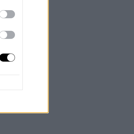
os,
a
no
e
or
or