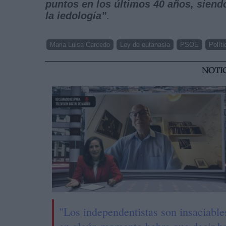
puntos en los últimos 40 años, siend
la iedología”
.
Maria Luisa Carcedo
Ley de eutanasia
PSOE
Políti
NOTI
"Los independentistas son insaciable