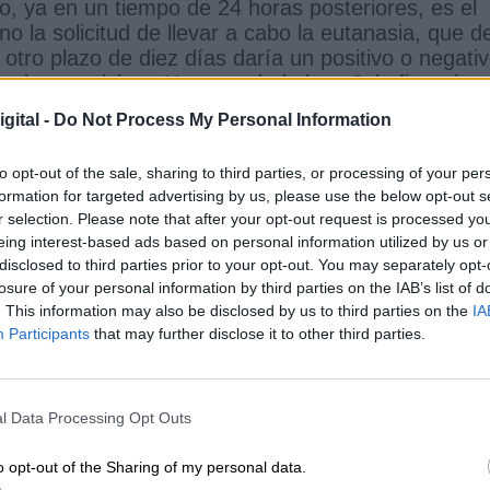
o, ya en un tiempo de 24 horas posteriores, es el
o la solicitud de llevar a cabo la eutanasia, que d
otro plazo de diez días daría un positivo o negati
on los requisitos. Una vez dada la señal afirmativa
 la Comisión de Evaluación y Control, para nombrar
gital -
Do Not Process My Personal Information
 informe que es el que serviría de guía órgano pa
ta a las condiciones necesarias de llevar a cabo la
to opt-out of the sale, sharing to third parties, or processing of your per
aciente ya tomaría la decisión de como quiere falle
formation for targeted advertising by us, please use the below opt-out s
 para causar la muerte proporcionada por profesion
r selection. Please note that after your opt-out request is processed y
la sustancia, que en este caso, es el propio pacien
eing interest-based ads based on personal information utilized by us or
do elegir, el centro sanitario, o su domicilio.
disclosed to third parties prior to your opt-out. You may separately opt-
a solicitud de la eutanasia, no se necesita ning
losure of your personal information by third parties on the IAB’s list of
ene la decisión y libertad de decidir presentar
. This information may also be disclosed by us to third parties on the
IA
s los que posteriormente intervienen en el proceso e
Participants
that may further disclose it to other third parties.
creto reúne los requisitos o no, exigidos.
samente el derecho a al objeción de concienci
de recoger dicho derecho a través de un escrito de
l Data Processing Opt Outs
ciente reúna las condiciones para proporcionarle l
 a cabo el proceso se niegue a realizarlo, pasando 
o opt-out of the Sharing of my personal data.
a la práctica.