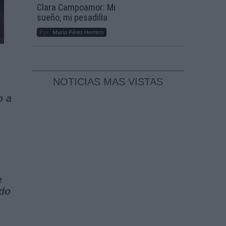
Clara Campoamor: Mi
sueño, mi pesadilla
Por
María Pérez Herrero
NOTICIAS MAS VISTAS
o a
e
ndo