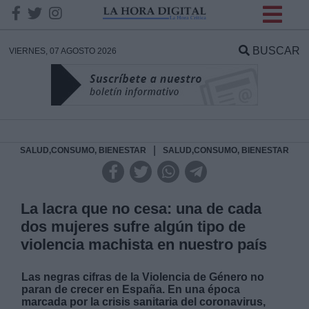
INFORMACION SOBRE LA
PROTECCIÓN DE TUS
BUSCAR
VIERNES, 07 AGOSTO 2026
DATOS
Responsable:
Finalidad:
|
SALUD,CONSUMO, BIENESTAR
SALUD,CONSUMO, BIENESTAR
Datos tratados:
La lacra que no cesa: una de cada
dos mujeres sufre algún tipo de
violencia machista en nuestro país
Legitimación:
Las negras cifras de la Violencia de Género no
Destinatarios:
paran de crecer en España. En una época
marcada por la crisis sanitaria del coronavirus,