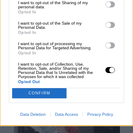
I want to opt-out of the Sharing of my
personal data.
Opted In
I want to opt-out of the Sale of my
Personal Data.
Opted In
I want to opt-out of processing my
Personal Data for Targeted Advertising.
La víctima de Dos Hermanas
Opted In
asesinada por su marido recibió más
I want to opt-out of Collection, Use,
de cien puñaladas
Retention, Sale, and/or Sharing of my
Personal Data that Is Unrelated with the
Purposes for which it was collected.
Opted Out
CONFIRM
Data Deletion
Data Access
Privacy Policy