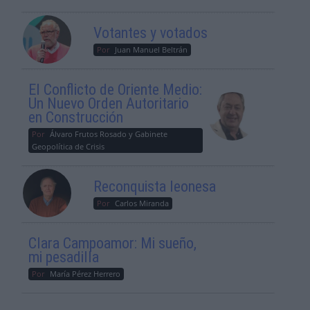
Votantes y votados
Por
Juan Manuel Beltrán
El Conflicto de Oriente Medio:
Un Nuevo Orden Autoritario
en Construcción
Por
Álvaro Frutos Rosado y Gabinete
Geopolítica de Crisis
Reconquista leonesa
Por
Carlos Miranda
Clara Campoamor: Mi sueño,
mi pesadilla
Por
María Pérez Herrero