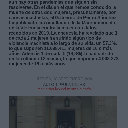
aún hay otras pandemias que siguen sin
resolverse. En el día en el que hemos conocido la
muerte de otras dos mujeres, presuntamente, por
causas machistas, el Gobierno de Pedro Sánchez
ha publicado los resultados de la Macroencuesta
de la Violencia contra la mujer con datos
recogidos en 2019. La encuesta ha revelado que 1
de cada 2 mujeres ha sufrido algún tipo de
Derechos:
violencia machista a lo largo de su vida, un 57,3%,
lo que suponen 11.688.411 mujeres de 16 o más
años. Además 1 de cada 5 (19,8%) la han sufrido
link
en los últimos 12 meses, lo que suponen 4.048.273
Información adicional
mujeres de 16 o más años.
link
JUEVES, 10 SEPTIEMBRE 2020
AUTOR PAULA ROJAS
Mas artículos del mismo autor/a