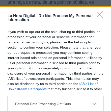
una hoja de ruta, de una política pública, es
decir, esta Estrategia Nacional, que dé una
respuesta eficaz e integrada frente a las
La Hora Digital -
Do Not Process My Personal
violencias que se ejercen contra las mujeres;
Information
para que las propias mujeres puedan confiar en
el sistema y puedan atreverse y permitirse, sin
If you wish to opt-out of the sale, sharing to third parties, or
miedo, a romper el silencio".
processing of your personal or sensitive information for
targeted advertising by us, please use the below opt-out
Documentos asociados a la noticia:
section to confirm your selection. Please note that after your
Principales Resultados Macroencuesta Violencia de
opt-out request is processed you may continue seeing
Género.application/pdf
interest-based ads based on personal information utilized by
us or personal information disclosed to third parties prior to
machismo
Violencia contra las mujeres
your opt-out. You may separately opt-out of the further
Violencia de género
Machismo Mata
disclosure of your personal information by third parties on the
IAB’s list of downstream participants. This information may
also be disclosed by us to third parties on the
IAB’s List of
NOTICIAS RELACIONADAS
Downstream Participants
that may further disclose it to other
third parties.
Personal Data Processing Opt Outs