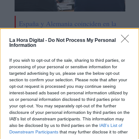
España y Alemania coinciden en la
necesidad urgente de reformar el
mercado eléctrico
La Hora Digital -
Do Not Process My Personal
Information
If you wish to opt-out of the sale, sharing to third parties, or
processing of your personal or sensitive information for
targeted advertising by us, please use the below opt-out
section to confirm your selection. Please note that after your
opt-out request is processed you may continue seeing
interest-based ads based on personal information utilized by
us or personal information disclosed to third parties prior to
your opt-out. You may separately opt-out of the further
disclosure of your personal information by third parties on the
IAB’s list of downstream participants. This information may
also be disclosed by us to third parties on the
IAB’s List of
Downstream Participants
that may further disclose it to other
Mª Jesús Montero pone de
third parties.