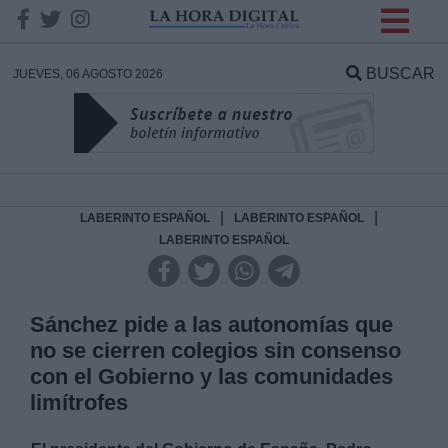
INFORMACION SOBRE LA
PROTECCIÓN DE TUS
BUSCAR
JUEVES, 06 AGOSTO 2026
DATOS
Responsable:
Finalidad:
|
|
LABERINTO ESPAÑOL
LABERINTO ESPAÑOL
LABERINTO ESPAÑOL
Datos tratados:
Sánchez pide a las autonomías que
no se cierren colegios sin consenso
Legitimación:
con el Gobierno y las comunidades
limítrofes
Destinatarios: