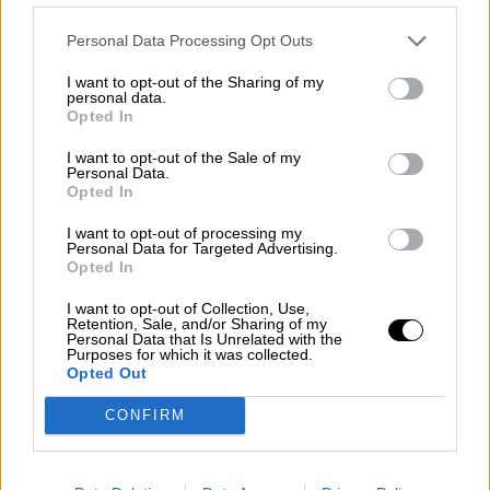
manifiesto la reconciliación entre los
socios del Gobierno tras el Debate
Personal Data Processing Opt Outs
sobre el estado de la nación
I want to opt-out of the Sharing of my
personal data.
Opted In
I want to opt-out of the Sale of my
OPINIONES DIVERSAS
Personal Data.
Opted In
I want to opt-out of processing my
¿La ciudadanía de Occidente
Personal Data for Targeted Advertising.
es consciente del riesgo de
Opted In
una tercera guerra mundial?
I want to opt-out of Collection, Use,
Por
Álvaro Frutos Rosado y Gabinete
Retention, Sale, and/or Sharing of my
Geopolítica de Crisis
Personal Data that Is Unrelated with the
Purposes for which it was collected.
Opted Out
Suelta y confía
CONFIRM
Por
María Comesaña
Votantes y votados