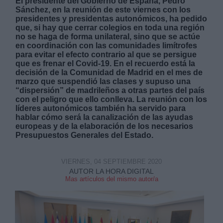
El presidente del Gobierno de España, Pedro
Sánchez, en la reunión de este viernes con los
presidentes y presidentas autonómicos, ha pedido
que, si hay que cerrar colegios en toda una región
no se haga de forma unilateral, sino que se actúe
en coordinación con las comunidades limítrofes
para evitar el efecto contrario al que se persigue
que es frenar el Covid-19. En el recuerdo está la
Derechos:
decisión de la Comunidad de Madrid en el mes de
marzo que suspendió las clases y supuso una
“dispersión” de madrileños a otras partes del país
link
con el peligro que ello conlleva. La reunión con los
Información adicional
líderes autonómicos también ha servido para
link
hablar cómo será la canalización de las ayudas
europeas y de la elaboración de los necesarios
Presupuestos Generales del Estado.
VIERNES, 04 SEPTIEMBRE 2020
AUTOR LA HORA DIGITAL
Mas artículos del mismo autor/a