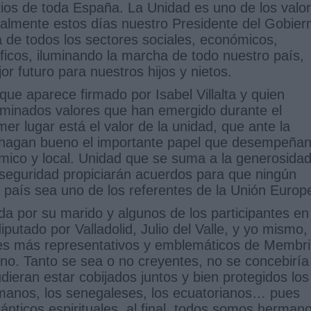
tios de toda España. La Unidad es uno de los valo
ialmente estos días nuestro Presidente del Gobier
 de todos los sectores sociales, económicos,
tíficos, iluminando la marcha de todo nuestro país,
r futuro para nuestros hijos y nietos.
ue aparece firmado por Isabel Villalta y quien
erminados valores que han emergido durante el
r lugar está el valor de la unidad, que ante la
 hagan bueno el importante papel que desempeña
nómico y local. Unidad que se suma a la generosidad
a seguridad propiciarán acuerdos para que ningún
 país sea uno de los referentes de la Unión Europ
da por su marido y algunos de los participantes en
iputado por Valladolid, Julio del Valle, y yo mismo,
res más representativos y emblemáticos de Membril
pino. Tanto se sea o no creyentes, no se concebiría
ieran estar cobijados juntos y bien protegidos los
 rumanos, los senegaleses, los ecuatorianos… pues
nticos espirituales, al final, todos somos herman