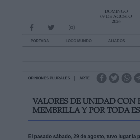
DOMINGO
INFORMACION SOBRE LA PROTECCIÓN DE TUS DATOS
09 DE AGOSTO
2026
Responsable:
Finalidad:
PORTADA
LOCO MUNDO
ALIADOS
Datos tratados:
Legitimación:
Destinatarios:
|
OPINIONES PLURALES
ARTE
Derechos:
VALORES DE UNIDAD CON 
link
MEMBRILLA Y POR TODA E
Información adicional
link
El pasado sábado, 29 de agosto, tuvo lugar la 