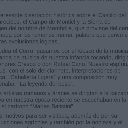
teresante disertación histórica sobre el Castillo del
arecidos, el Campo de Montiel y la Sierra de
rigen del nombre de Membrilla, que proviene del cer
lamada por los romanos mama, palabra que derivó 
as evoluciones lógicas.
 rodea el Cerro, pasamos por el Kiosco de la música
nda de música de nuestra infancia tocando, dirigi
Andrés Crespo o don Rafael Cano. Nuestro espírit
” con el solo del clarinete, interpretaciones de
ca; “Caballería Ligera” y una composición muy
naba, “La leyenda del beso”.
 artistas romanos y árabes se dirigían a la calzad
ya en nuestra época reciente se escuchaban en la
el barítono “Matías Batistini”.
s motivos para ser visitada, además de por su
ducciones agrícolas y también por la nobleza y el