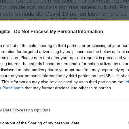
arlo. Conozco bien Valladolid por diversas razone
ndo uno de sus motivos por esa faceta cultural. Pe
 este periodo del Covíd 19 por su labor en pro de 
esentantes políticos, PSOE, PP, Ciudadanos y
entantes del ayuntamiento de la capital castellano-
gital -
Do Not Process My Personal Information
unidad en pro de la reconstrucción económica y
 los intereses partidistas en busca de ese fin
to opt-out of the sale, sharing to third parties, or processing of your per
ir un político, que es trabajar por el diálogo y la
formation for targeted advertising by us, please use the below opt-out s
ieve y conducido por su alcalde, Oscar Puente.
r selection. Please note that after your opt-out request is processed y
eing interest-based ads based on personal information utilized by us or
disclosed to third parties prior to your opt-out. You may separately opt-
losure of your personal information by third parties on the IAB’s list of
. This information may also be disclosed by us to third parties on the
IA
Participants
that may further disclose it to other third parties.
l Data Processing Opt Outs
o opt-out of the Sharing of my personal data.