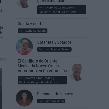
guerra mundial?
l
Por
Álvaro Frutos Rosado y
ra
Gabinete Geopolítica de Crisis
Suelta y confía
je
Por
María Comesaña
de
d.
Votantes y votados
Por
Juan Manuel Beltrán
2020
El Conflicto de Oriente
Medio: Un Nuevo Orden
Autoritario en Construcción
Por
Álvaro Frutos Rosado y
Gabinete Geopolítica de Crisis
Reconquista leonesa
Por
Carlos Miranda