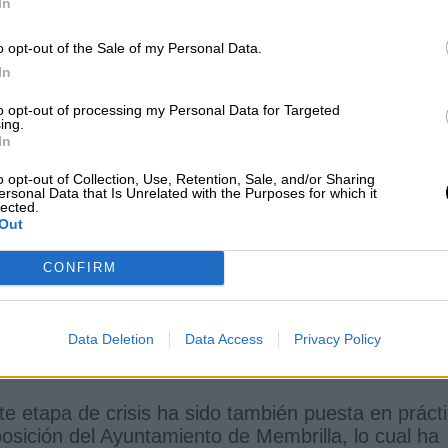
In
o opt-out of the Sale of my Personal Data.
In
to opt-out of processing my Personal Data for Targeted
ing.
In
o opt-out of Collection, Use, Retention, Sale, and/or Sharing
ersonal Data that Is Unrelated with the Purposes for which it
lected.
Out
CONFIRM
Data Deletion
Data Access
Privacy Policy
HAZ CLICK EN LA IMAGEN PARA VERLA MÁS GRANDE
e etapa de crisis ha sido también puesta en práct
oposición del Ayuntamiento de Membrilla, lo cual ha