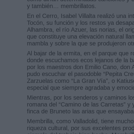
y también… membrillatos.
En el Cerro, Isabel Villalta realizó una in
Tocón, su función y los restos ya desap
Alhambra, el río Azuer, las norias, el o
que constituye una elevación natural l
mambla y sobre la que se produjeron otr
Al bajar de la ermita, en el parque que
donde escuchamos ecos lejanos de la ba
por los maestros don Emilio Cano, don 
pudo escuchar el pasodoble “Pepita Creus
Zarzuelas como “La Gran Vía”, o Katius
especial que siempre agradaba y emocio
Mientras, por los senderos y caminos los
romana del “Camino de las Carretas” y 
finca de Bruneto las arias que ensayaba 
Membrilla, como Valladolid, tiene mucho
riqueza cultural, por sus excelentes pro