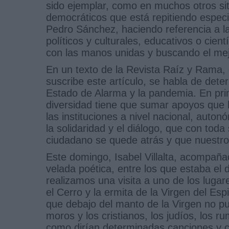
sido ejemplar, como en muchos otros si
democráticos que está repitiendo espec
Pedro Sánchez, haciendo referencia a la
políticos y culturales, educativos o cien
con las manos unidas y buscando el mejo
En un texto de la Revista Raíz y Rama, q
suscribe este artículo, se habla de det
Estado de Alarma y la pandemia. En prime
diversidad tiene que sumar apoyos que
las instituciones a nivel nacional, auto
la solidaridad y el diálogo, que con tod
ciudadano se quede atrás y que nuestro
Este domingo, Isabel Villalta, acompaña
velada poética, entre los que estaba el d
realizamos una visita a uno de los luga
el Cerro y la ermita de la Virgen del Es
que debajo del manto de la Virgen no pud
moros y los cristianos, los judíos, los
como dirían determinadas canciones y cá