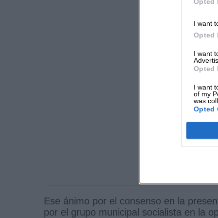
Opted 
I want t
Opted 
I want 
Advertis
Opted 
I want t
of my P
was col
Opted 
Ese ánimo por el consenso en la present
por el grupo municipal socialista en la 