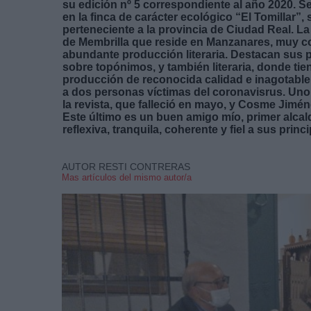
su edición nº 5 correspondiente al año 2020. Se
en la finca de carácter ecológico “El Tomillar”,
perteneciente a la provincia de Ciudad Real. La di
de Membrilla que reside en Manzanares, muy c
abundante producción literaria. Destacan sus 
sobre topónimos, y también literaria, donde tie
producción de reconocida calidad e inagotable
a dos personas víctimas del coronavisrus. Uno 
la revista, que falleció en mayo, y Cosme Jimé
Este último es un buen amigo mío, primer alca
reflexiva, tranquila, coherente y fiel a sus prin
AUTOR RESTI CONTRERAS
Mas artículos del mismo autor/a