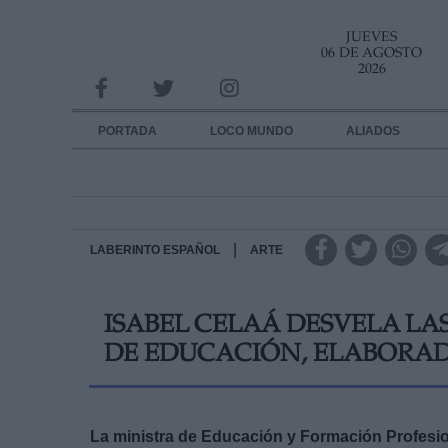
JUEVES
INFORMACION SOBRE LA PROTECCIÓN DE TUS DATOS
06 DE AGOSTO
2026
Responsable:
Finalidad:
PORTADA
LOCO MUNDO
ALIADOS
Datos tratados:
Legitimación:
Destinatarios:
|
LABERINTO ESPAÑOL
ARTE
Derechos:
ISABEL CELAÁ DESVELA LA
link
DE EDUCACIÓN, ELABORAD
Información adicional
link
La ministra de Educación y Formación Profesion