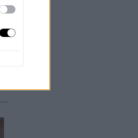
ra
9 y
,
que