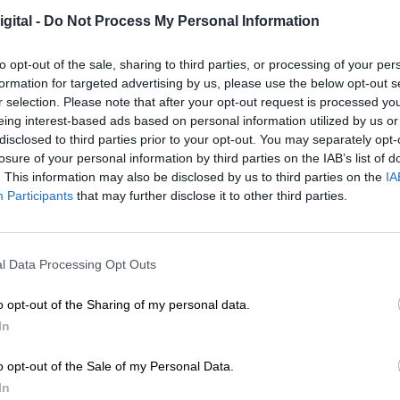
mos cuatro años y se trabaja ya en una nueva Ley 
gital -
Do Not Process My Personal Information
mbién otros compromisos adoptados estos meses 
to opt-out of the sale, sharing to third parties, or processing of your per
 nuestro país. Por lo que,
el ministerio ha
formation for targeted advertising by us, please use the below opt-out s
r selection. Please note that after your opt-out request is processed y
ctos más segregadores y negativos de la LOM
eing interest-based ads based on personal information utilized by us or
udas al estudio, que este año tiene mayor
disclosed to third parties prior to your opt-out. You may separately opt-
ye modificaciones para favorecer a los
losure of your personal information by third parties on the IAB’s list of
lan Educa en Digital
,
dirigido a proporcionar
. This information may also be disclosed by us to third parties on the
IA
mnos más vulnerables; o el programa PROA+ par
Participants
that may further disclose it to other third parties.
todo esto hay que añadir los 2.000 millones de euro
parto a las CCAA se hará en los próximos días. 
segurar una formación puntera y especializada
l Data Processing Opt Outs
inmediatas y a medio plazo de nuestra economí
erido añadir que
"para lograr una reconstrucción
o opt-out of the Sharing of my personal data.
, es crucial que todos los sectores nos
In
calidad, moderna, flexible, cualificante y
o opt-out of the Sale of my Personal Data.
nción para agradecer también,
la colaboración de
In