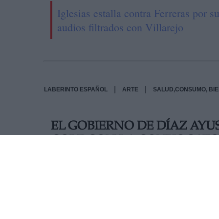
Iglesias estalla contra Ferreras por s
audios filtrados con Villarejo
|
|
LABERINTO ESPAÑOL
ARTE
SALUD,CONSUMO, BI
EL GOBIERNO DE DÍAZ AYU
COLE CON LA CONVOCATOR
PRUEBAS SEROLÓGICAS
La Comunidad de Madrid tuvo que suspender es
para todo el personal de educación que la pró
delicadísima vuelta al cole con la evolución de