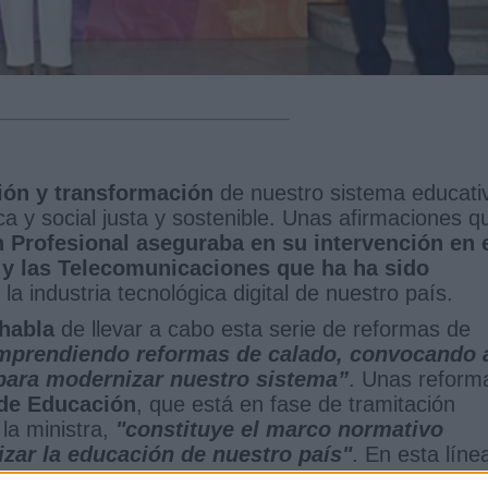
ción y transformación
de nuestro sistema educati
a y social justa y sostenible. Unas afirmaciones q
 Profesional aseguraba en su intervención en 
 y las Telecomunicaciones que ha ha sido
e la industria tecnológica digital de nuestro país.
 habla
de llevar a cabo esta serie de reformas de
prendiendo reformas de calado, convocando 
para modernizar nuestro sistema”
. Unas reform
 de Educación
, que está en fase de tramitación
la ministra,
"constituye el marco normativo
zar la educación de nuestro país"
. En esta líne
zación de la Formación Profesional
,
dotado con