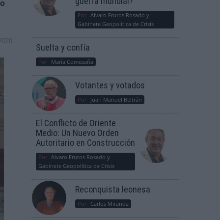
guerra mundial?
vo
Por
Álvaro Frutos Rosado y
Gabinete Geopolítica de Crisis
2020
Suelta y confía
Por
María Comesaña
Votantes y votados
Por
Juan Manuel Beltrán
El Conflicto de Oriente
Medio: Un Nuevo Orden
Autoritario en Construcción
Por
Álvaro Frutos Rosado y
Gabinete Geopolítica de Crisis
Reconquista leonesa
Por
Carlos Miranda