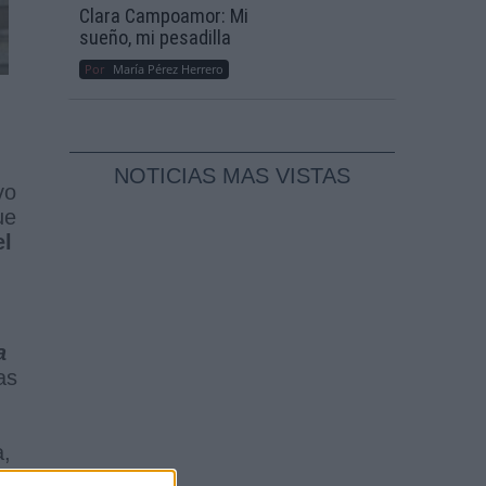
Clara Campoamor: Mi
sueño, mi pesadilla
Por
María Pérez Herrero
NOTICIAS MAS VISTAS
vo
ue
el
a
as
a,