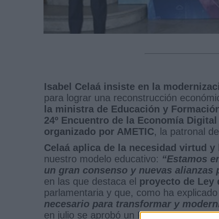
Isabel Celaá insiste en la moderniza
para lograr una reconstrucción económic
la ministra de Educación y Formación
24º Encuentro de la Economía Digital
organizado por AMETIC
, la patronal d
Celaá aplica de la necesidad virtud y
nuestro modelo educativo:
“Estamos em
un gran consenso y nuevas alianzas 
en las que destaca el
proyecto de Ley
parlamentaria y que, como ha explicado 
necesario para transformar y moderni
en julio se aprobó un Plan para Moderni