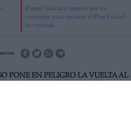
us
Raquel Sánchez apuesta por los
convenios para ejecutar el Plan Estatal
de vivienda
ENESTAR
SO PONE EN PELIGRO LA VUELTA AL
IA MASIVA DE PROFESORES
te miércoles las pruebas serológicas que había planifica
xima semana debe recibir a miles de alumnos y alumnas en
 la pandemia. Cientos de profesores se agolparon en las