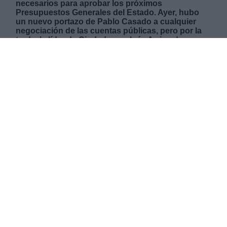
necesarios para aprobar los próximos
Presupuestos Generales del Estado. Ayer, hubo
un nuevo portazo de Pablo Casado a cualquier
negociación de las cuentas públicas, pero por la
tarde, la líder de Ciudadanos, Inés Arrimadas,
confirmó su predisposición a negociar en el
momento crítico en el que está viviendo España y
llamó a todos a dejar las ideologías radicales al
margen. Sánchez se ve hoy con Gabriel Rufián, de
ERC; y Aitor Esteban, del PNV. Y por la tarde, a
través de video conferencia contactará con los
portavoces del Grupo Plural, de Bildu y del Grupo
Mixto.
JUEVES, 03 SEPTIEMBRE 2020
AUTOR JOSE LUIS MARTÍN
Mas artículos del mismo autor/a