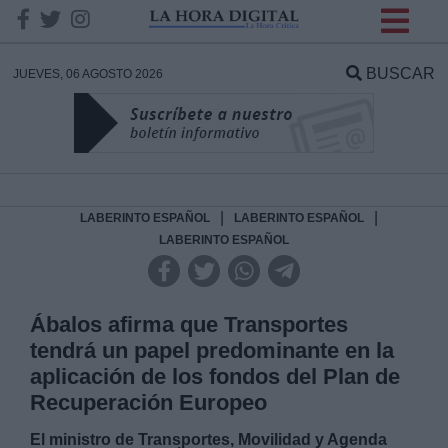
INFORMACION SOBRE LA
PROTECCIÓN DE TUS
BUSCAR
JUEVES, 06 AGOSTO 2026
DATOS
Responsable:
Finalidad:
|
|
LABERINTO ESPAÑOL
LABERINTO ESPAÑOL
LABERINTO ESPAÑOL
Datos tratados:
Ábalos afirma que Transportes
tendrá un papel predominante en la
Legitimación:
aplicación de los fondos del Plan de
Recuperación Europeo
Destinatarios:
El ministro de Transportes, Movilidad y Agenda