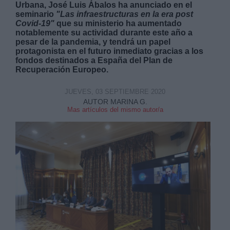
Urbana, José Luis Ábalos ha anunciado en el
seminario
"Las infraestructuras en la era post
Covid-19"
que su ministerio ha aumentado
notablemente su actividad durante este año a
pesar de la pandemia, y tendrá un papel
protagonista en el futuro inmediato gracias a los
fondos destinados a España del Plan de
Derechos:
Recuperación Europeo.
JUEVES, 03 SEPTIEMBRE 2020
link
AUTOR MARINA G.
Mas artículos del mismo autor/a
Información adicional
link