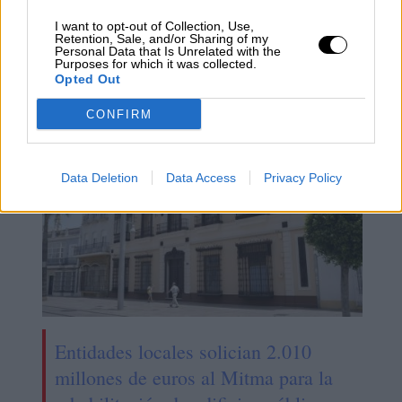
I want to opt-out of Collection, Use,
Asturias se une a las comunidades
Retention, Sale, and/or Sharing of my
Personal Data that Is Unrelated with the
que han puesto en marcha el bono de
Purposes for which it was collected.
alquiler joven
Opted Out
CONFIRM
Data Deletion
Data Access
Privacy Policy
Entidades locales solician 2.010
millones de euros al Mitma para la