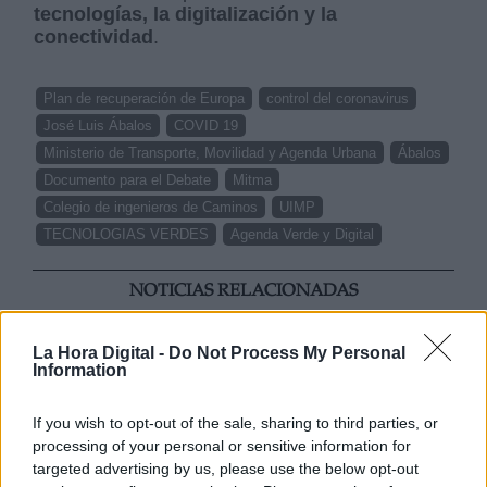
tecnologías, la digitalización y la
conectividad
.
Plan de recuperación de Europa
control del coronavirus
José Luis Ábalos
COVID 19
Ministerio de Transporte, Movilidad y Agenda Urbana
Ábalos
Documento para el Debate
Mitma
Colegio de ingenieros de Caminos
UIMP
TECNOLOGIAS VERDES
Agenda Verde y Digital
NOTICIAS RELACIONADAS
La Hora Digital -
Do Not Process My Personal
Information
If you wish to opt-out of the sale, sharing to third parties, or
processing of your personal or sensitive information for
targeted advertising by us, please use the below opt-out