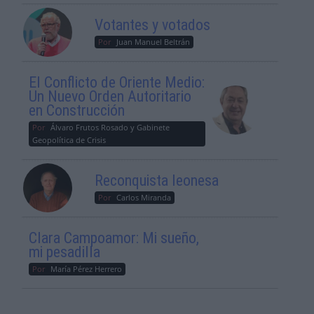
Votantes y votados
Por
Juan Manuel Beltrán
El Conflicto de Oriente Medio:
Un Nuevo Orden Autoritario
en Construcción
Por
Álvaro Frutos Rosado y Gabinete
Geopolítica de Crisis
Reconquista leonesa
Por
Carlos Miranda
Clara Campoamor: Mi sueño,
mi pesadilla
Por
María Pérez Herrero