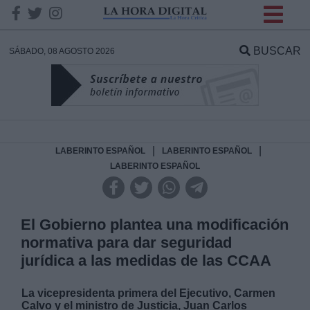
INFORMACION SOBRE LA
PROTECCIÓN DE TUS
BUSCAR
SÁBADO, 08 AGOSTO 2026
DATOS
Responsable:
Finalidad:
|
|
LABERINTO ESPAÑOL
LABERINTO ESPAÑOL
LABERINTO ESPAÑOL
Datos tratados:
El Gobierno plantea una modificación
normativa para dar seguridad
Legitimación:
jurídica a las medidas de las CCAA
Destinatarios:
La vicepresidenta primera del Ejecutivo, Carmen
Calvo y el ministro de Justicia, Juan Carlos