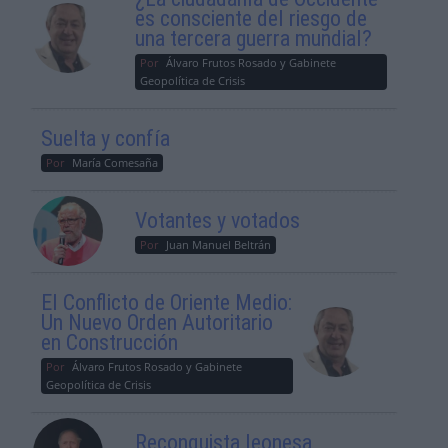
es consciente del riesgo de
una tercera guerra mundial?
Por
Álvaro Frutos Rosado y Gabinete
Geopolítica de Crisis
Suelta y confía
Por
María Comesaña
Votantes y votados
Por
Juan Manuel Beltrán
El Conflicto de Oriente Medio:
Un Nuevo Orden Autoritario
en Construcción
Por
Álvaro Frutos Rosado y Gabinete
Geopolítica de Crisis
Reconquista leonesa