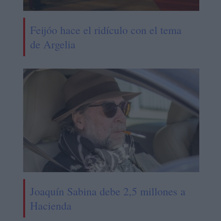
Feijóo hace el ridículo con el tema
de Argelia
Joaquín Sabina debe 2,5 millones a
Hacienda