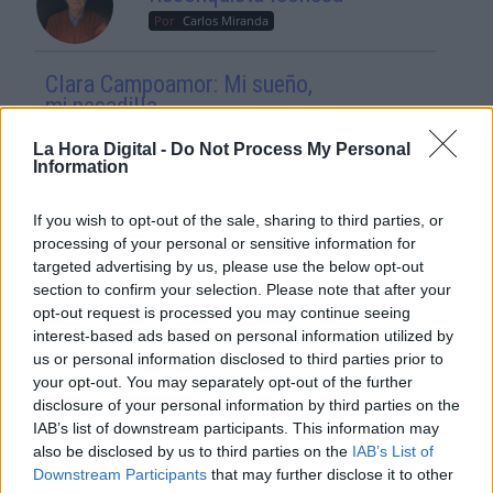
Por
Carlos Miranda
Clara Campoamor: Mi sueño,
mi pesadilla
Por
María Pérez Herrero
La Hora Digital -
Do Not Process My Personal
Information
If you wish to opt-out of the sale, sharing to third parties, or
processing of your personal or sensitive information for
NOTICIAS MAS VISTAS
targeted advertising by us, please use the below opt-out
section to confirm your selection. Please note that after your
opt-out request is processed you may continue seeing
interest-based ads based on personal information utilized by
us or personal information disclosed to third parties prior to
|
LABERINTO ESPAÑOL
L A I.A. Y SUS CONSECUENCIAS
your opt-out. You may separately opt-out of the further
disclosure of your personal information by third parties on the
IAB’s list of downstream participants. This information may
also be disclosed by us to third parties on the
IAB’s List of
Agosto cierra con más afiliados a la
Downstream Participants
that may further disclose it to other
Seguridad Social y un leve repunte