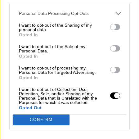
third parties.
de parados
Personal Data Processing Opt Outs
El número medio de afiliados a la Seguridad Social
I want to opt-out of the Sharing of my
se situó en el mes de agosto en algo más de
personal data.
dieciocho millones y medio de trabajadores y
Opted In
trabajadoras lo que supone el cuarto mes
consecutivo de subidas. Por el contrario, se ha
I want to opt-out of the Sale of my
registrado un leve repunte de del paro, el menor
Personal Data.
desde 2016 en este mes, de 29.000 personas.
Opted In
Estos datos del paro confirman que la evolución
del mercado de trabajo va recuperando el pulso
I want to opt-out of processing my
Personal Data for Targeted Advertising.
tras el parón obligado por el confinamiento por
Opted In
culpa de la pandemia. Aunque aún habrá que ir
observando la evolución de miles de personas
que continúan en ERTE’s así como los autónomos
I want to opt-out of Collection, Use,
Retention, Sale, and/or Sharing of my
que aún no han recuperado el nivel de actividad
Personal Data that Is Unrelated with the
previo a la crisis sanitaria.
Purposes for which it was collected.
Opted Out
MIÉRCOLES, 02 SEPTIEMBRE 2020
CONFIRM
AUTOR LA HORA DIGITAL
Mas artículos del mismo autor/a