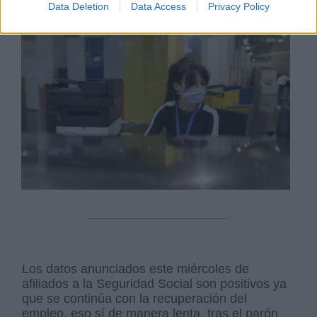
Data Deletion
Data Access
Privacy Policy
Los datos anunciados este miércoles de
afiliados a la Seguridad Social son positivos ya
que se continúa con la recuperación del
empleo, eso sí de manera lenta, tras el parón