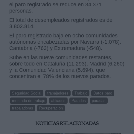
el paro registrado se reduce en 34.371
personas.
El total de desempleados registrados es de
3.802.814.
El paro registrado baja en ocho comunidades
autónomas encabezadas por Navarra (-1.078),
Cantabria (-763) y Extremadura (-548).
Sube en las nueve comunidades restantes,
sobre todo en Cataluña (11.293), Madrid (6.260)
y la Comunidad Valenciana (5.694), que
concentran el 78% de los nuevos parados.
Seguridad Social
trabajadores
Trabajo
Datos paro
mercado de trabajo
afiliados
Parados
paradas
trabajadoras
Recuperación
NOTICIAS RELACIONADAS