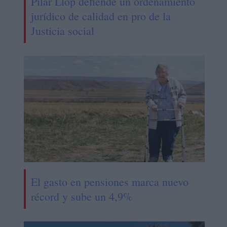
Pilar Llop defiende un ordenamiento
jurídico de calidad en pro de la
Justicia social
El gasto en pensiones marca nuevo
récord y sube un 4,9%