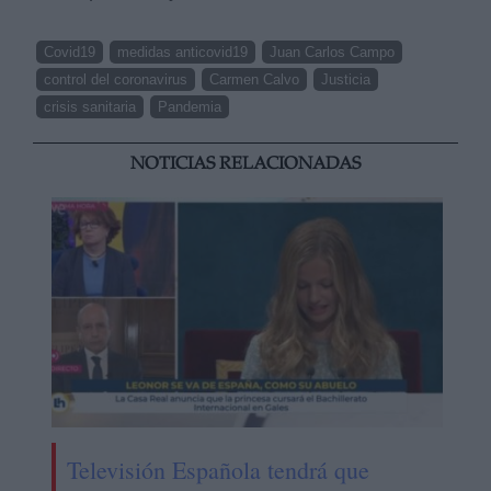
Covid19
medidas anticovid19
Juan Carlos Campo
control del coronavirus
Carmen Calvo
Justicia
crisis sanitaria
Pandemia
NOTICIAS RELACIONADAS
Televisión Española tendrá que