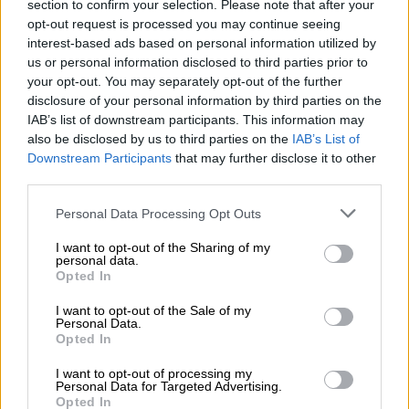
escala mundial se han confirmado
25 millones
section to confirm your selection. Please note that after your
de casos en 188 países
, y más de
840.000
opt-out request is processed you may continue seeing
fallecimientos
.
interest-based ads based on personal information utilized by
us or personal information disclosed to third parties prior to
your opt-out. You may separately opt-out of the further
control del coronavirus
Segunda oleada de coronavirus
disclosure of your personal information by third parties on the
Brotes coronavirus
Tedros Adhanom Ghebreyesus
OMS
IAB’s list of downstream participants. This information may
also be disclosed by us to third parties on the
IAB’s List of
Downstream Participants
that may further disclose it to other
NOTICIAS RELACIONADAS
third parties.
Personal Data Processing Opt Outs
I want to opt-out of the Sharing of my
personal data.
Opted In
I want to opt-out of the Sale of my
Personal Data.
Opted In
I want to opt-out of processing my
Personal Data for Targeted Advertising.
Opted In