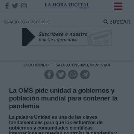
INFORMACION SOBRE LA
PROTECCIÓN DE TUS
BUSCAR
SÁBADO, 08 AGOSTO 2026
DATOS
Responsable:
Finalidad:
|
LOCO MUNDO
SALUD,CONSUMO, BIENESTAR
Datos tratados:
La OMS pide unidad a gobiernos y
población mundial para contener la
pandemia
Legitimación:
La palabra Unidad es una de las claves
fundamentales para que los esfuerzos de
Destinatarios:
gobiernos y comunidades científicas
internacionales puedan controlar la pandemia y