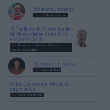
Votantes y votados
Por
Juan Manuel Beltrán
El Conflicto de Oriente Medio:
Un Nuevo Orden Autoritario
en Construcción
Por
Álvaro Frutos Rosado y Gabinete
Geopolítica de Crisis
Reconquista leonesa
Por
Carlos Miranda
Clara Campoamor: Mi sueño,
mi pesadilla
Por
María Pérez Herrero