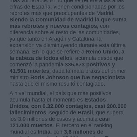
más vulnerable. En lo que se refiere a las altas
cifras de España, vienen condicionadas por los
rebrotes más que preocupantes de Madrid.
Siendo la Comunidad de Madrid la que suma
más rebrotes y nuevos contagios,
con
diferencia sobre el resto de las comunidades,
ya que tanto en Aragón y Cataluña, la
expansión va disminuyendo durante esta última
semana. En lo que se refiere a
Reino Unido, a
la cabeza de todos ello
s, acumula desde que
comenzó la pandemia
335.873 positivos y
41.501 muertes,
dada la mala praxis del primer
ministro
Boris Johnson que fue negacionista
hasta que él mismo resultó contagiado.
A nivel mundial, el país que más positivos
acumula hasta el momento es
Estados
Unidos, con 6.32.000 contagios, casi 200.0
00
fallecimientos
, seguido de
Brasil
, que supera
los 3,9 millones de casos y acumula
casi
121.000 muertos
. El tercero en el ranking
mundial es
India
, con
3,6 millones de