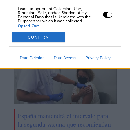
Un estudio del Instituto de Salud
I want to opt-out of Collection, Use,
Carlos III ratifica que combinar
Retention, Sale, and/or Sharing of my
Personal Data that Is Unrelated with the
distintas vacunas contra la Covid es
Purposes for which it was collected.
Opted Out
seguro y eficaz
CONFIRM
Data Deletion
Data Access
Privacy Policy
España mantendrá el intervalo para
la segunda vacuna que recomiendan