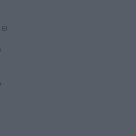
 El
s
o