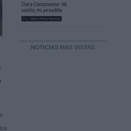
Clara Campoamor: Mi
sueño, mi pesadilla
Por
María Pérez Herrero
NOTICIAS MAS VISTAS
e
r
os
ica