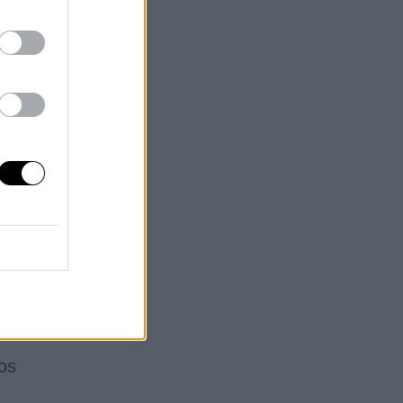
ia
a
os