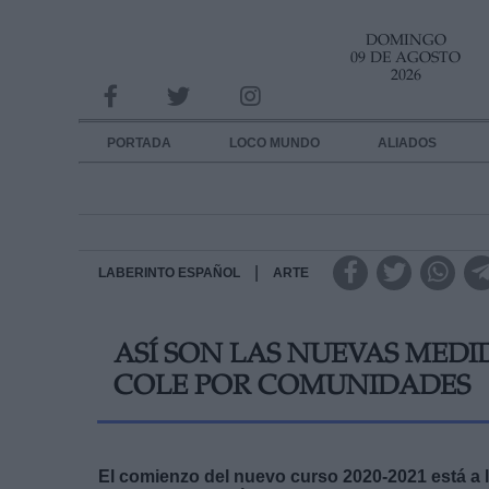
DOMINGO
INFORMACION SOBRE LA PROTECCIÓN DE TUS DATOS
09 DE AGOSTO
2026
Responsable:
Finalidad:
PORTADA
LOCO MUNDO
ALIADOS
Datos tratados:
Legitimación:
Destinatarios:
|
LABERINTO ESPAÑOL
ARTE
Derechos:
ASÍ SON LAS NUEVAS MEDI
link
COLE POR COMUNIDADES
Información adicional
link
El comienzo del nuevo curso 2020-2021 está a l