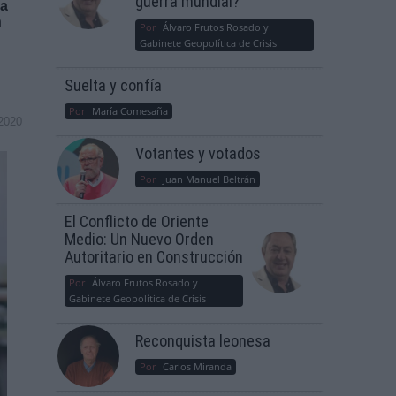
guerra mundial?
na
n
Por
Álvaro Frutos Rosado y
Gabinete Geopolítica de Crisis
Suelta y confía
Por
María Comesaña
2020
Votantes y votados
Por
Juan Manuel Beltrán
El Conflicto de Oriente
Medio: Un Nuevo Orden
Autoritario en Construcción
Por
Álvaro Frutos Rosado y
Gabinete Geopolítica de Crisis
Reconquista leonesa
Por
Carlos Miranda