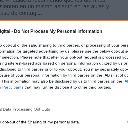
e sienten en un mismo asiento en las aulas y
 caso de contagio.
niciarán el curso en las siguientes fechas:
gital -
Do Not Process My Personal Information
 con jornada continua de 9.00 a 14.00 y grupos de
to opt-out of the sale, sharing to third parties, or processing of your per
formation for targeted advertising by us, please use the below opt-out s
 con grupos de convivencia.
r selection. Please note that after your opt-out request is processed y
embre
eing interest-based ads based on personal information utilized by us or
disclosed to third parties prior to your opt-out. You may separately opt-
enarios que dependerán de la evolución de la
losure of your personal information by third parties on the IAB’s list of
encial, a un confinamiento individual o general, 
. This information may also be disclosed by us to third parties on the
IA
e aulas o incluso centros en caso de contagio.
Participants
that may further disclose it to other third parties.
impartir telemáticamente, Aragón ha implantado un
l Data Processing Opt Outs
de inicio el día 10, pero ha decidido retrasar la fec
te se haga el test.
o opt-out of the Sharing of my personal data.