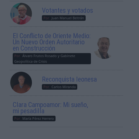
Votantes y votados
Por
Juan Manuel Beltrán
El Conflicto de Oriente Medio:
Un Nuevo Orden Autoritario
en Construcción
Por
Álvaro Frutos Rosado y Gabinete
Geopolítica de Crisis
Reconquista leonesa
Por
Carlos Miranda
Clara Campoamor: Mi sueño,
mi pesadilla
Por
María Pérez Herrero