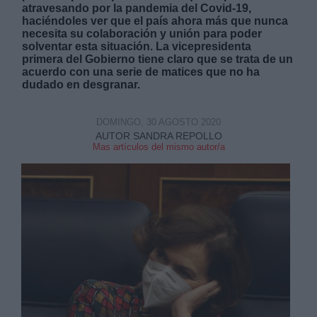
atravesando por la pandemia del Covid-19,
haciéndoles ver que el país ahora más que nunca
necesita su colaboración y unión para poder
solventar esta situación. La vicepresidenta
primera del Gobierno tiene claro que se trata de un
acuerdo con una serie de matices que no ha
dudado en desgranar.
Derechos:
DOMINGO, 30 AGOSTO 2020
link
AUTOR SANDRA REPOLLO
Mas artículos del mismo autor/a
Información adicional
link