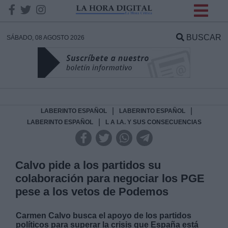
INFORMACION SOBRE LA
PROTECCIÓN DE TUS
BUSCAR
SÁBADO, 08 AGOSTO 2026
DATOS
Responsable:
Finalidad:
|
|
LABERINTO ESPAÑOL
LABERINTO ESPAÑOL
|
LABERINTO ESPAÑOL
L A I.A. Y SUS CONSECUENCIAS
Datos tratados:
Calvo pide a los partidos su
colaboración para negociar los PGE
Legitimación:
pese a los vetos de Podemos
Destinatarios:
Carmen Calvo busca el apoyo de los partidos
políticos para superar la crisis que España está