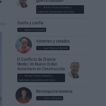
guerra mundial?
de
Por
Álvaro Frutos Rosado y
Gabinete Geopolítica de Crisis
Suelta y confía
2020
Por
María Comesaña
Votantes y votados
Por
Juan Manuel Beltrán
El Conflicto de Oriente
Medio: Un Nuevo Orden
Autoritario en Construcción
Por
Álvaro Frutos Rosado y
Gabinete Geopolítica de Crisis
Reconquista leonesa
Por
Carlos Miranda