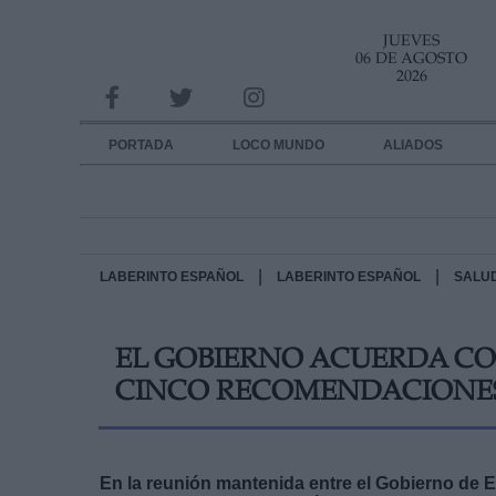
JUEVES
INFORMACION SOBRE LA PROTECCIÓN DE TUS DATOS
06 DE AGOSTO
2026
Responsable:
Finalidad:
PORTADA
LOCO MUNDO
ALIADOS
Datos tratados:
Legitimación:
Destinatarios:
|
|
LABERINTO ESPAÑOL
LABERINTO ESPAÑOL
SALU
Derechos:
EL GOBIERNO ACUERDA CO
link
CINCO RECOMENDACIONES
Información adicional
link
En la reunión mantenida entre el Gobierno de