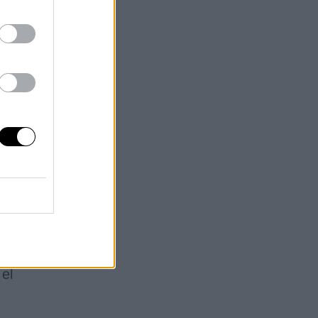
 al
los
aso
io
ste
el