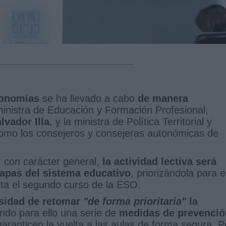
utonomías
se ha llevado a cabo
de manera
 ministra de Educación y Formación Profesional,
lvador Illa
, y la ministra de Política Territorial y
como los consejeros y consejeras autonómicas de
 con carácter general,
la actividad lectiva será
tapas del sistema educativo
, priorizándola para e
a el segundo curso de la ESO.
esidad de retomar
"de forma prioritaria"
la
ndo para ello una serie de
medidas de prevenció
aranticen la vuelta a las aulas de forma segura. P