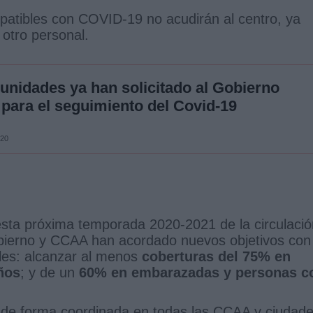
atibles con COVID-19 no acudirán al centro, ya
otro personal.
nidades ya han solicitado al Gobierno
 para el seguimiento del Covid-19
020
esta próxima temporada 2020-2021 de la circulació
obierno y CCAA han acordado nuevos objetivos con 
bles: alcanzar al menos
coberturas del 75% en
ños
; y de un
60% en embarazadas y personas c
 de forma coordinada en todas las CCAA y ciudad