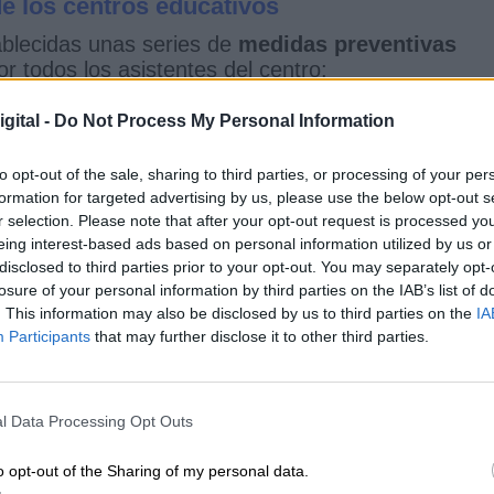
e los centros educativos
ablecidas unas series de
medidas preventivas
 todos los asistentes del centro:
gital -
Do Not Process My Personal Information
to opt-out of the sale, sharing to third parties, or processing of your per
formation for targeted advertising by us, please use the below opt-out s
de educación primaria, el alumnado se organizará e
r selection. Please note that after your opt-out request is processed y
os niños y niñas puedan socializar y jugar entre sí
eing interest-based ads based on personal information utilized by us or
rios de limitación de distancia.
disclosed to third parties prior to your opt-out. You may separately opt-
losure of your personal information by third parties on the IAB’s list of
. This information may also be disclosed by us to third parties on the
IA
r de 6 años de edad con independencia del
Participants
that may further disclose it to other third parties.
nal.
anto los alumnos como el equipo de docentes,
l Data Processing Opt Outs
… deberán cumplir con la siguiente actividad:
o opt-out of the Sharing of my personal data.