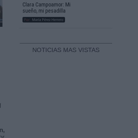
Clara Campoamor: Mi
sueño, mi pesadilla
Por
María Pérez Herrero
NOTICIAS MAS VISTAS
l
n,
or