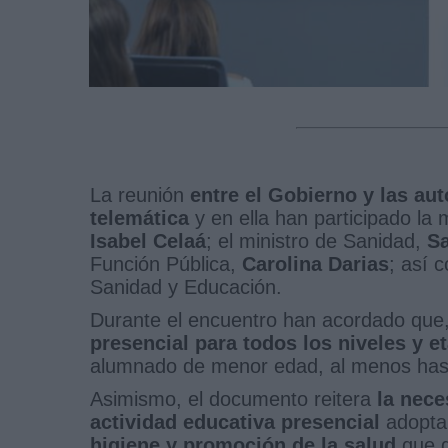
La reunión
entre el Gobierno y las a
telemática
y en ella han participado la
Isabel Celaá
; el ministro de Sanidad,
Sa
Función Pública,
Carolina Darias
; así 
Sanidad y Educación.
Durante el encuentro han acordado que,
presencial para todos los niveles y e
alumnado de menor edad, al menos hast
Asimismo, el documento reitera
la nec
actividad educativa presencial
adopta
higiene y promoción de la salud
que g