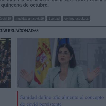
 quincena de octubre.
Covid 19
medidas anticovid19
Sanidad
centros escolares
CIAS RELACIONADAS
Sanidad define oficialmente el concepto
de covid persistente