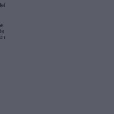
del
e
de
 en