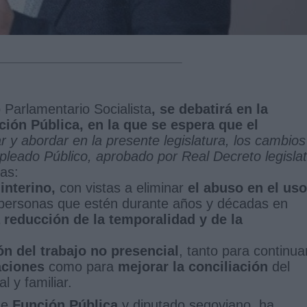
o Parlamentario Socialista
, se debatirá en la
ción Pública, en la que se espera que el
r y abordar en la presente legislatura, los
cambios
pleado Público,
aprobado por Real Decreto legislat
as:
interino,
con vistas a eliminar
el abuso en el uso
 personas que estén durante años y décadas en
a reducción de la temporalidad y de la
n del trabajo no presencial
, tanto para continua
aciones
como para
mejorar la conciliación
del
l y familiar.
de
Función Pública
y diputado segoviano, ha