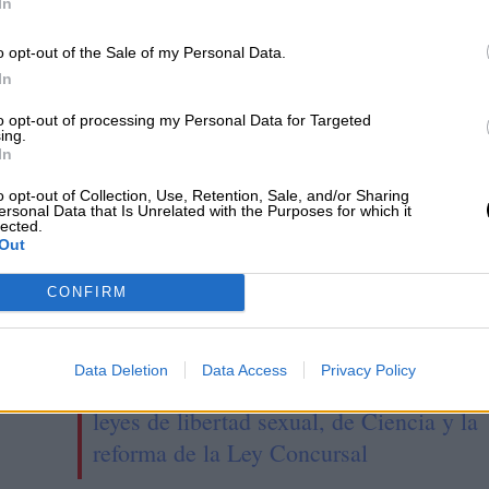
Estatuto de los Trabajadores
PSOE
modificación estatuto
In
o opt-out of the Sale of my Personal Data.
In
CIAS RELACIONADAS
to opt-out of processing my Personal Data for Targeted
ing.
In
o opt-out of Collection, Use, Retention, Sale, and/or Sharing
ersonal Data that Is Unrelated with the Purposes for which it
lected.
Out
CONFIRM
Data Deletion
Data Access
Privacy Policy
ere
El Congreso aprueba definitivamente las
leyes de libertad sexual, de Ciencia y la
reforma de la Ley Concursal