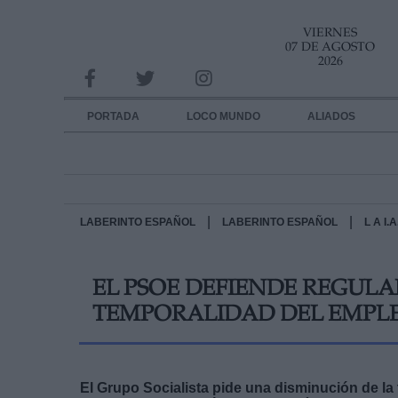
VIERNES
INFORMACION SOBRE LA PROTECCIÓN DE TUS DATOS
07 DE AGOSTO
2026
Responsable:
Finalidad:
PORTADA
LOCO MUNDO
ALIADOS
Datos tratados:
Legitimación:
Destinatarios:
|
|
LABERINTO ESPAÑOL
LABERINTO ESPAÑOL
L A I
Derechos:
EL PSOE DEFIENDE REGULA
link
TEMPORALIDAD DEL EMPL
Información adicional
link
El Grupo Socialista pide una disminución de la