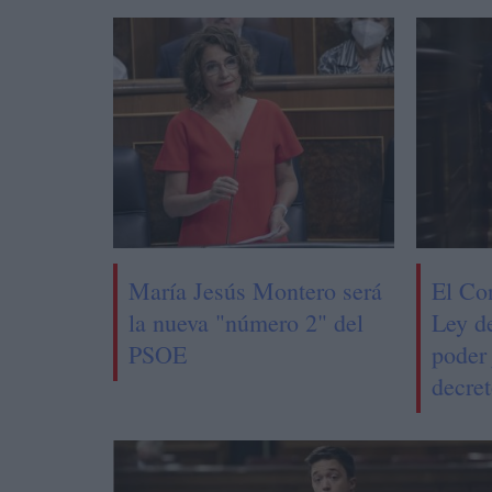
María Jesús Montero será
El Co
la nueva "número 2" del
Ley d
PSOE
poder 
decret