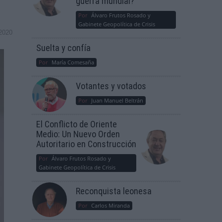
guerra mundial?
Por
Álvaro Frutos Rosado y
Gabinete Geopolítica de Crisis
2020
Suelta y confía
Por
María Comesaña
Votantes y votados
Por
Juan Manuel Beltrán
El Conflicto de Oriente
Medio: Un Nuevo Orden
Autoritario en Construcción
Por
Álvaro Frutos Rosado y
Gabinete Geopolítica de Crisis
Reconquista leonesa
Por
Carlos Miranda