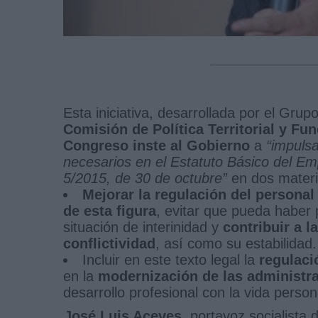
Esta iniciativa, desarrollada por el Grup
Comisión de Política Territorial y Fun
Congreso inste al Gobierno
a
“impulsa
necesarios en el Estatuto Básico del Em
5/2015, de 30 de octubre”
en dos materi
Mejorar la regulación del personal 
de esta figura
, evitar que pueda haber
situación de interinidad y
contribuir a l
conflictividad
, así como su estabilidad.
Incluir en este texto legal la
regulació
en la
modernización de las administr
desarrollo profesional con la vida persona
José Luis Aceves
, portavoz socialista 