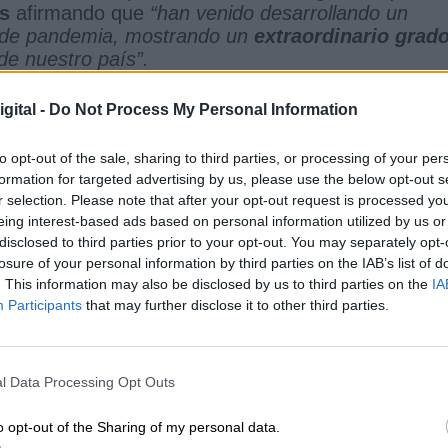
os
afirmando que
“
han venido desarrollando un
 de pandemia,
mostrando un
extraordinario grad
de nuestro país”.
gital -
Do Not Process My Personal Information
e la PNL se recuerda que la pandemia
“ha acelera
l
, por lo que se requiere su regulación en la
to opt-out of the sale, sharing to third parties, or processing of your per
 mejora para la conciliación del desarrollo
formation for targeted advertising by us, please use the below opt-out s
iliar
, respetando los principios de igualdad de tra
r selection. Please note that after your opt-out request is processed y
bilidad; y posibilite
la regulación de la
eing interest-based ads based on personal information utilized by us or
letrabajo
”.
disclosed to third parties prior to your opt-out. You may separately opt-
losure of your personal information by third parties on the IAB’s list of
l Partido Socialista informa que
“la estabilización
. This information may also be disclosed by us to third parties on the
IA
ndo observamos que de los 2,6 millones de
Participants
that may further disclose it to other third parties.
 7,14 %
de la
Administración General del Estad
dministración de las comunidades autónomas,
en las
corporaciones locales
y
un 44 %
de los
l Data Processing Opt Outs
des son temporales
”.
o opt-out of the Sharing of my personal data.