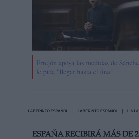
Errejón apoya las medidas de Sánche
le pide "llegar hasta el final"
|
|
LABERINTO ESPAÑOL
LABERINTO ESPAÑOL
L A I
ESPAÑA RECIBIRÁ MÁS DE 2