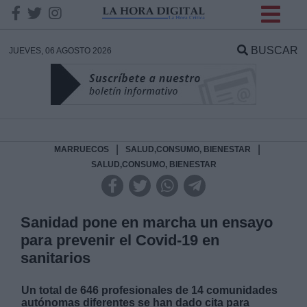
INFORMACION SOBRE LA
PROTECCIÓN DE TUS
BUSCAR
JUEVES, 06 AGOSTO 2026
DATOS
Responsable:
Finalidad:
|
|
MARRUECOS
SALUD,CONSUMO, BIENESTAR
SALUD,CONSUMO, BIENESTAR
Datos tratados:
Sanidad pone en marcha un ensayo
para prevenir el Covid-19 en
Legitimación:
sanitarios
Destinatarios:
Un total de 646 profesionales de 14 comunidades
autónomas diferentes se han dado cita para