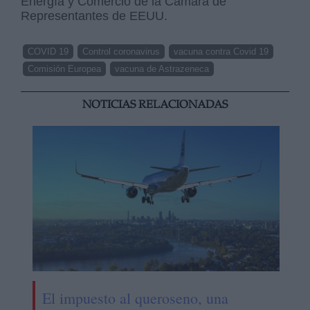
Energía y Comercio de la Cámara de
Representantes de EEUU.
COVID 19
Control coronavirus
vacuna contra Covid 19
Comisión Europea
vacuna de Astrazeneca
NOTICIAS RELACIONADAS
El impuesto al queroseno, una