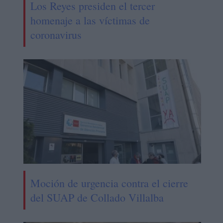
Los Reyes presiden el tercer
homenaje a las víctimas de
coronavirus
Moción de urgencia contra el cierre
del SUAP de Collado Villalba