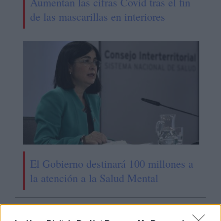
Aumentan las cifras Covid tras el fin
de las mascarillas en interiores
El Gobierno destinará 100 millones a
la atención a la Salud Mental
OPINIONES DIVERSAS