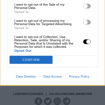
Geopolítica de Crisis
I want to opt-out of the Sale of my
Personal Data.
Opted In
Reconquista leonesa
Por
Carlos Miranda
I want to opt-out of processing my
Personal Data for Targeted Advertising.
Opted In
Clara Campoamor: Mi sueño,
I want to opt-out of Collection, Use,
mi pesadilla
Retention, Sale, and/or Sharing of my
Personal Data that Is Unrelated with the
Por
María Pérez Herrero
Purposes for which it was collected.
Opted Out
CONFIRM
NOTICIAS MAS VISTAS
Data Deletion
Data Access
Privacy Policy
|
LABERINTO ESPAÑOL
SALUD,CONSUMO, BIENESTAR