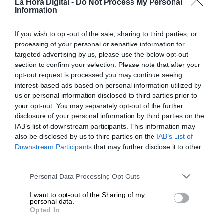
La Hora Digital -
Do Not Process My Personal
Information
¿La ciudadanía de Occidente
If you wish to opt-out of the sale, sharing to third parties, or
es consciente del riesgo de
processing of your personal or sensitive information for
una tercera guerra mundial?
targeted advertising by us, please use the below opt-out
Por
Álvaro Frutos Rosado y Gabinete
section to confirm your selection. Please note that after your
Geopolítica de Crisis
opt-out request is processed you may continue seeing
interest-based ads based on personal information utilized by
us or personal information disclosed to third parties prior to
Suelta y confía
your opt-out. You may separately opt-out of the further
Por
María Comesaña
disclosure of your personal information by third parties on the
IAB’s list of downstream participants. This information may
also be disclosed by us to third parties on the
IAB’s List of
Votantes y votados
Downstream Participants
that may further disclose it to other
Por
Juan Manuel Beltrán
third parties.
Personal Data Processing Opt Outs
El Conflicto de Oriente Medio:
Un Nuevo Orden Autoritario
I want to opt-out of the Sharing of my
en Construcción
personal data.
Opted In
Por
Álvaro Frutos Rosado y Gabinete