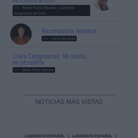
en Construcción
Por
Álvaro Frutos Rosado y Gabinete
Geopolítica de Crisis
Reconquista leonesa
Por
Carlos Miranda
Clara Campoamor: Mi sueño,
mi pesadilla
Por
María Pérez Herrero
NOTICIAS MAS VISTAS
|
|
LABERINTO ESPAÑOL
LABERINTO ESPAÑOL