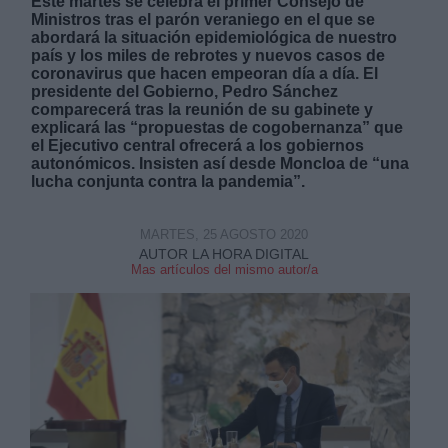
Este martes se celebra el primer Consejo de
Ministros tras el parón veraniego en el que se
abordará la situación epidemiológica de nuestro
país y los miles de rebrotes y nuevos casos de
coronavirus que hacen empeoran día a día. El
presidente del Gobierno, Pedro Sánchez
comparecerá tras la reunión de su gabinete y
explicará las “propuestas de cogobernanza” que
Derechos:
el Ejecutivo central ofrecerá a los gobiernos
autonómicos. Insisten así desde Moncloa de “una
lucha conjunta contra la pandemia”.
link
Información adicional
link
MARTES, 25 AGOSTO 2020
AUTOR LA HORA DIGITAL
Mas artículos del mismo autor/a