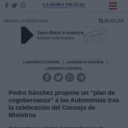
INFORMACION SOBRE LA
PROTECCIÓN DE TUS
BUSCAR
VIERNES, 07 AGOSTO 2026
DATOS
Responsable:
Finalidad:
|
|
LABERINTO ESPAÑOL
LABERINTO ESPAÑOL
LABERINTO ESPAÑOL
Datos tratados:
Pedro Sánchez propone un “plan de
cogobernanza” a las Autonomías tras
Legitimación:
la celebración del Consejo de
Ministros
Destinatarios: