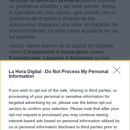
reforzar la atención primaria
podría suponer
un problema añadido y así está siendo. Ahora,
el Ejecutivo de Díaz Ayuso, que acordó con el
Gobierno de España y el resto de las
autonomías implantar una serie de medidas de
endurecimiento, ha visto como la justicia no las
ha avalado.
Ahora, varios barrios de la capital de España
como
Carabanchel o municipios como
Fuenlabrada, Leganés o Móstoles
se han
convertido en el epicentro de la pandemia en la
Comunidad de Madrid.
La Hora Digital -
Do Not Process My Personal
Information
Gobierno de España
control del coronavirus
If you wish to opt-out of the sale, sharing to third parties, or
Pedro Sánchez
Consejo de Ministros
crisis sanitaria
processing of your personal or sensitive information for
crisis económica
Pandemia
targeted advertising by us, please use the below opt-out
section to confirm your selection. Please note that after your
opt-out request is processed you may continue seeing
NOTICIAS RELACIONADAS
interest-based ads based on personal information utilized by
us or personal information disclosed to third parties prior to