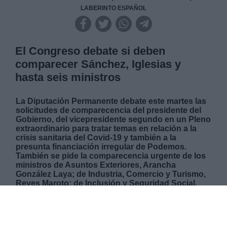
LABERINTO ESPAÑOL
El Congreso debate si deben
comparecer Sánchez, Iglesias y
hasta seis ministros
La Diputación Permanente debate este martes las
solicitudes de comparecencia del presidente del
Gobierno, del vicepresidente segundo en un Pleno
extraordinario para tratar temas en relación a la
crisis sanitaria del Covid-19 y también a la
presunta financiación irregular de Podemos.
También se pide la comparecencia urgente de los
ministros de Asuntos Exteriores, Arancha
González Laya; de Industria, Comercio y Turismo,
Reyes Maroto; de Inclusión y Seguridad Social,
José Luis Escrivá; de Sanidad, Salvador Illa; de
Hacienda, Mª Jesús Montero; y de Educación y
Formación Profesional, Isabel Celáa.