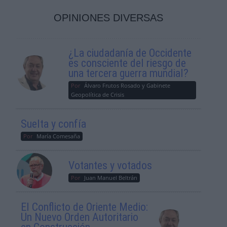
OPINIONES DIVERSAS
¿La ciudadanía de Occidente
es consciente del riesgo de
una tercera guerra mundial?
Por
Álvaro Frutos Rosado y Gabinete
Geopolítica de Crisis
Suelta y confía
Por
María Comesaña
Votantes y votados
Por
Juan Manuel Beltrán
El Conflicto de Oriente Medio:
Un Nuevo Orden Autoritario