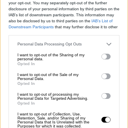
your opt-out. You may separately opt-out of the further
disclosure of your personal information by third parties on the
IAB’s list of downstream participants. This information may
also be disclosed by us to third parties on the
IAB’s List of
Downstream Participants
that may further disclose it to other
third parties.
Personal Data Processing Opt Outs
I want to opt-out of the Sharing of my
personal data.
Opted In
¿QUÉ ESTÁ PASANDO EN EL
MUNDO? | Búnkeres, centros de
I want to opt-out of the Sale of my
Personal Data.
coordinación y comuniación
Opted In
I want to opt-out of processing my
Personal Data for Targeted Advertising.
Opted In
I want to opt-out of Collection, Use,
Retention, Sale, and/or Sharing of my
Personal Data that Is Unrelated with the
Purposes for which it was collected.