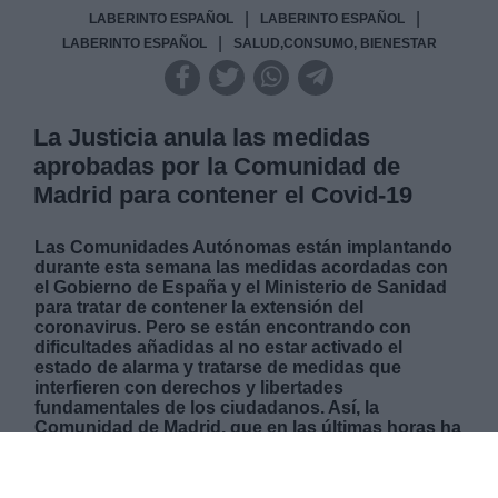
|
|
LABERINTO ESPAÑOL
LABERINTO ESPAÑOL
|
LABERINTO ESPAÑOL
SALUD,CONSUMO, BIENESTAR
La Justicia anula las medidas
aprobadas por la Comunidad de
Madrid para contener el Covid-19
Las Comunidades Autónomas están implantando
durante esta semana las medidas acordadas con
el Gobierno de España y el Ministerio de Sanidad
para tratar de contener la extensión del
coronavirus. Pero se están encontrando con
dificultades añadidas al no estar activado el
estado de alarma y tratarse de medidas que
interfieren con derechos y libertades
fundamentales de los ciudadanos. Así, la
Comunidad de Madrid, que en las últimas horas ha
aprobado la orden que incluye la prohibición de
fumar en espacios públicos, el cierre de
discotecas, la limitación del aforo de reuniones,