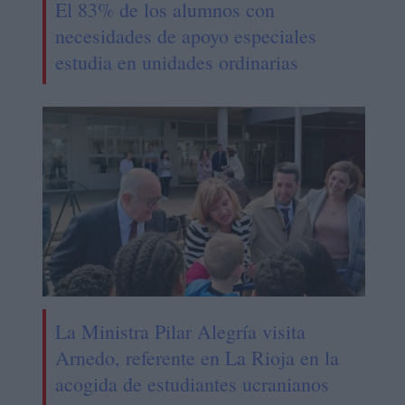
El 83% de los alumnos con
necesidades de apoyo especiales
estudia en unidades ordinarias
La Ministra Pilar Alegría visita
Arnedo, referente en La Rioja en la
acogida de estudiantes ucranianos