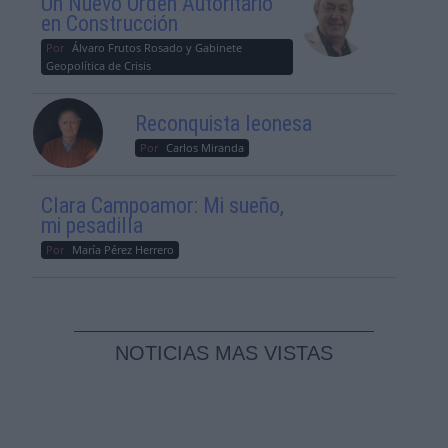
Un Nuevo Orden Autoritario
en Construcción
Por
Álvaro Frutos Rosado y Gabinete
Geopolítica de Crisis
Reconquista leonesa
Por
Carlos Miranda
Clara Campoamor: Mi sueño,
mi pesadilla
Por
María Pérez Herrero
NOTICIAS MAS VISTAS