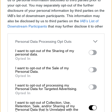
us or personal information disclosed to third parties prior to
pero es así.
your opt-out. You may separately opt-out of the further
Y quiero añadir algo más y es que pidiendo
disclosure of your personal information by third parties on the
dirigentes del PP que ponga medidas claras el
IAB’s list of downstream participants. This information may
Gobierno Central, en primer lugar obvian que la
also be disclosed by us to third parties on the
IAB’s List of
Educación está transferida a las Comunidades
Downstream Participants
that may further disclose it to other
Autónomas pero dejándolo en manos del
third parties.
Ejecutivo que preside Pedro Sánchez envían
dos mensajes: uno, que están demostrando
Personal Data Processing Opt Outs
claramente no saber qué hacer en este caso
sintiéndose desbordados y quién sabe si con
I want to opt-out of the Sharing of my
personal data.
muchísimo miedo a la respuesta de los padres
Opted In
(manifestaciones, concentraciones) y del
profesorado (con huelgas ya convocadas para
I want to opt-out of the Sale of my
septiembre) y dos, buscan que el Ministerio
Personal Data.
Opted In
asuma algo que es SU responsabilidad, para en
caso de que salga mal, cargar contra el
I want to opt-out of processing my
Gobierno Central. Lo reitero, señor Casado: no
Personal Data for Targeted Advertising.
cuela.
Opted In
Y no sólo se deben aumentar las plantillas sino
I want to opt-out of Collection, Use,
que para ello, se deberán habilitar cuantos
Retention, Sale, and/or Sharing of my
Personal Data that Is Unrelated with the
espacios se puedan para reducir el número de