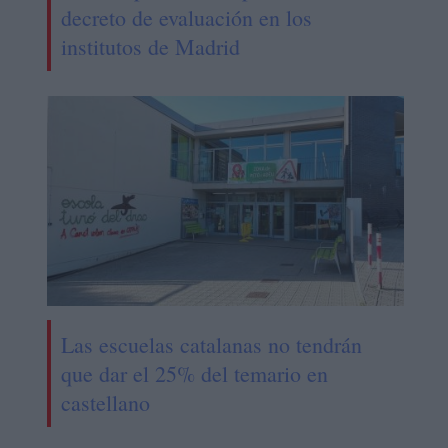
decreto de evaluación en los
institutos de Madrid
Las escuelas catalanas no tendrán
que dar el 25% del temario en
castellano