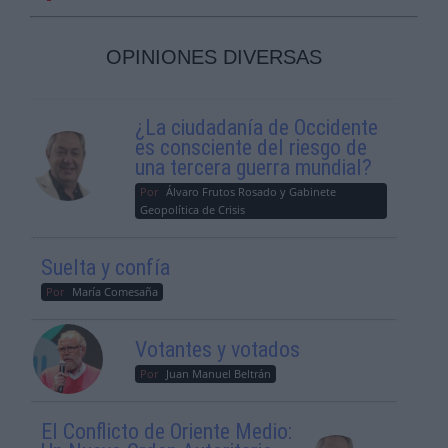
OPINIONES DIVERSAS
¿La ciudadanía de Occidente
es consciente del riesgo de
una tercera guerra mundial?
Por
Álvaro Frutos Rosado y Gabinete
Geopolítica de Crisis
Suelta y confía
Por
María Comesaña
Votantes y votados
Por
Juan Manuel Beltrán
El Conflicto de Oriente Medio: