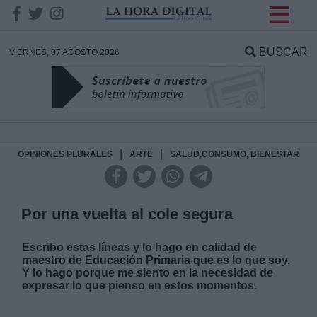
INFORMACION SOBRE LA
PROTECCIÓN DE TUS
BUSCAR
VIERNES, 07 AGOSTO 2026
DATOS
Responsable:
Finalidad:
|
|
OPINIONES PLURALES
ARTE
SALUD,CONSUMO, BIENESTAR
Datos tratados:
Por una vuelta al cole segura
Escribo estas líneas y lo hago en calidad de
Legitimación:
maestro de Educación Primaria que es lo que soy.
Y lo hago porque me siento en la necesidad de
expresar lo que pienso en estos momentos.
Destinatarios: