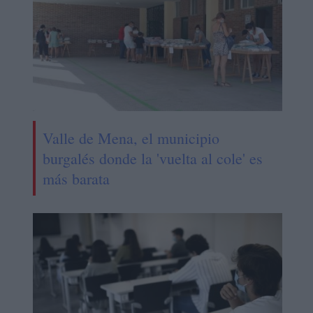
Valle de Mena, el municipio
burgalés donde la 'vuelta al cole' es
más barata