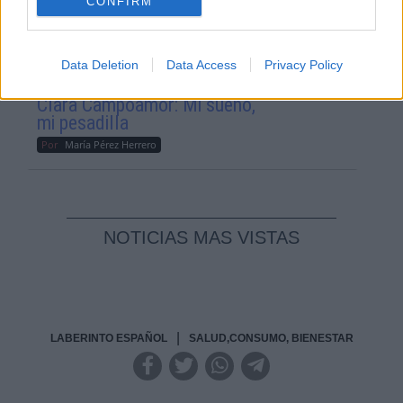
CONFIRM
Reconquista leonesa
Por
Carlos Miranda
Data Deletion
Data Access
Privacy Policy
Clara Campoamor: Mi sueño,
mi pesadilla
Por
María Pérez Herrero
NOTICIAS MAS VISTAS
|
LABERINTO ESPAÑOL
SALUD,CONSUMO, BIENESTAR