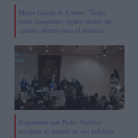
Mario García de Castro: "Todas
estas conquistas siguen siendo un
camino abierto para el mañana"
Esperamos que Pedro Sánchez
recupere el sentido de sus palabras