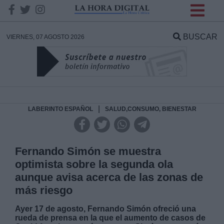
INFORMACION SOBRE LA
PROTECCIÓN DE TUS
BUSCAR
VIERNES, 07 AGOSTO 2026
DATOS
Responsable:
Finalidad:
|
LABERINTO ESPAÑOL
SALUD,CONSUMO, BIENESTAR
Datos tratados:
Fernando Simón se muestra
optimista sobre la segunda ola
aunque avisa acerca de las zonas de
Legitimación:
más riesgo
Destinatarios:
Ayer 17 de agosto, Fernando Simón ofreció una
rueda de prensa en la que el aumento de casos de