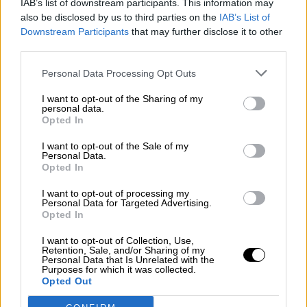
IAB’s list of downstream participants. This information may
also be disclosed by us to third parties on the
IAB’s List of
¿La ciudadanía de Occidente
Downstream Participants
that may further disclose it to other
es consciente del riesgo de
third parties.
una tercera guerra mundial?
Por
Álvaro Frutos Rosado y Gabinete
Personal Data Processing Opt Outs
Geopolítica de Crisis
I want to opt-out of the Sharing of my
personal data.
Suelta y confía
Opted In
Por
María Comesaña
I want to opt-out of the Sale of my
Personal Data.
Opted In
Votantes y votados
I want to opt-out of processing my
Por
Juan Manuel Beltrán
Personal Data for Targeted Advertising.
Opted In
El Conflicto de Oriente Medio:
I want to opt-out of Collection, Use,
Un Nuevo Orden Autoritario
Retention, Sale, and/or Sharing of my
en Construcción
Personal Data that Is Unrelated with the
Purposes for which it was collected.
Por
Álvaro Frutos Rosado y Gabinete
Opted Out
Geopolítica de Crisis