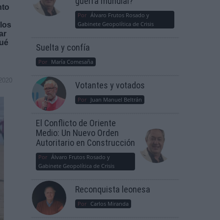
guerra mundial?
nto
Por
Álvaro Frutos Rosado y
Gabinete Geopolítica de Crisis
los
ar
Qué
Suelta y confía
Por
María Comesaña
2020
Votantes y votados
Por
Juan Manuel Beltrán
El Conflicto de Oriente
Medio: Un Nuevo Orden
Autoritario en Construcción
Por
Álvaro Frutos Rosado y
Gabinete Geopolítica de Crisis
Reconquista leonesa
Por
Carlos Miranda