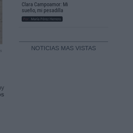
Clara Campoamor: Mi
sueño, mi pesadilla
Por
María Pérez Herrero
NOTICIAS MAS VISTAS
es
oy
os