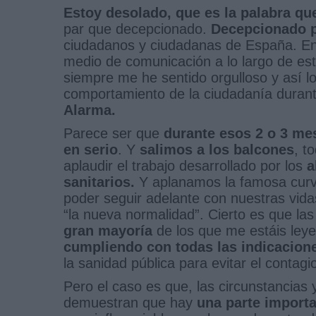
Estoy desolado, que es la palabra qu
par que decepcionado.
Decepcionado p
ciudadanos y ciudadanas de España. En l
medio de comunicación a lo largo de e
siempre me he sentido orgulloso y así lo
comportamiento de la ciudadanía duran
Alarma.
Parece ser que
durante esos 2 o 3 me
en serio
. Y
salimos a los balcones
, t
aplaudir el trabajo desarrollado por los
a
sanitarios.
Y aplanamos la famosa cur
poder seguir adelante con nuestras vid
“la nueva normalidad”. Cierto es que la
gran mayoría
de los que me estáis leye
cumpliendo con todas las indicacion
la sanidad pública para evitar el contagi
Pero el caso es que, las circunstancias 
demuestran que hay
una parte import