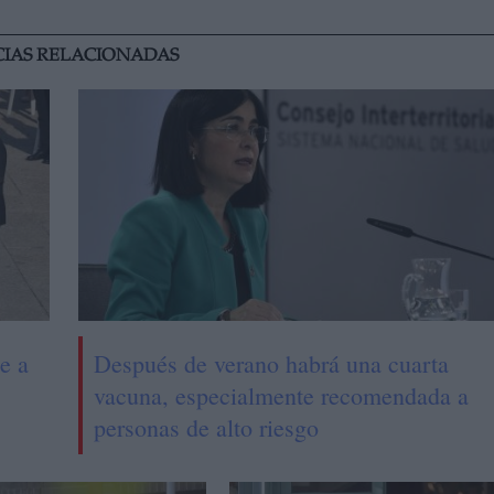
CIAS RELACIONADAS
e a
Después de verano habrá una cuarta
vacuna, especialmente recomendada a
personas de alto riesgo