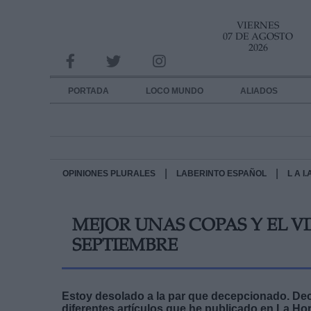
VIERNES
INFORMACION SOBRE LA PROTECCIÓN DE TUS DATOS
07 DE AGOSTO
2026
Responsable:
Finalidad:
PORTADA
LOCO MUNDO
ALIADOS
Datos tratados:
Legitimación:
Destinatarios:
|
|
OPINIONES PLURALES
LABERINTO ESPAÑOL
L A I
Derechos:
MEJOR UNAS COPAS Y EL V
link
SEPTIEMBRE
Información adicional
link
Estoy desolado a la par que decepcionado. De
diferentes artículos que he publicado en
La Hor