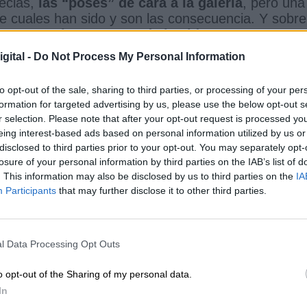
decias,
las “poses” de cara a la galería
, pero una
e cuales han sido y son las consecuencia. Y sobre
 las cosas importantes de la vida
, y que en esta
 cuerda floja
,
se mueve uno y caen todos los d
gital -
Do Not Process My Personal Information
solidaridad. Las muertes, los ataudes, los hospitale
dos, l
os turnos interminables y agónicos de lo
to opt-out of the sale, sharing to third parties, or processing of your per
l que se convirtieron las Residencias de Mayor
formation for targeted advertising by us, please use the below opt-out s
os, sólos, asustados, como una metralleta loc
a.
r selection. Please note that after your opt-out request is processed y
iados pensando todos los días en los casi
30 mil
eing interest-based ads based on personal information utilized by us or
nto de los enfermos
entubados en las UCI, a pen
disclosed to third parties prior to your opt-out. You may separately opt-
s vacaciones,
el buen tiempo y las ganas de pasarl
losure of your personal information by third parties on the IAB’s list of
s sin salir a la calle!
Que hicimos ese gran
. This information may also be disclosed by us to third parties on the
IA
 vimos lo que vimos y que
todo esto no debe de
Participants
that may further disclose it to other third parties.
s, bueno para decir la verdad, en ello andan,
edir la propagación del maldito virus.
l Data Processing Opt Outs
que me da la decepción,
para eso somos españole
países para divertirse
, pues nada, no entregam
o opt-out of the Sharing of my personal data.
 las recomendaciones
a la hora de trabajar,
In
os servicios públicos se cumplan
, a rajatabla, la