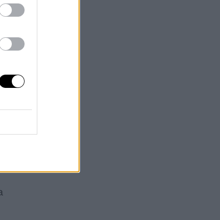
os
de
os
en
ra
n
s
a