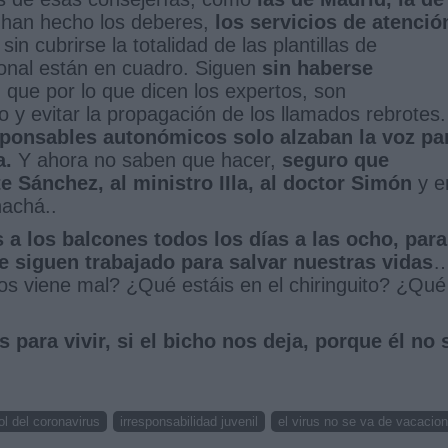
han hecho los deberes,
los servicios de atenció
sin cubrirse la totalidad de las plantillas de
cional están en cuadro. Siguen
sin haberse
, que por lo que dicen los expertos, son
 y evitar la propagación de los llamados rebrotes.
ponsables autonómicos solo alzaban la voz pa
a.
Y ahora no saben que hacer,
seguro que
e Sánchez, al ministro IIla, al doctor Simón
y e
hachá..
a los balcones todos los días a las ocho, para
e siguen trabajado para salvar nuestras vidas
…
s viene mal? ¿Qué estáis en el chiringuito? ¿Qué
 para vivir, si el bicho nos deja, porque él no 
ol del coronavirus
irresponsabilidad juvenil
el virus no se va de vacacio