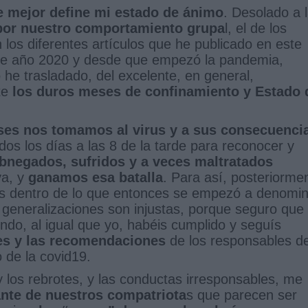
e mejor define mi estado de ánimo
. Desolado a 
or nuestro comportamiento grupa
l, el de los
os diferentes artículos que he publicado en este
ste año 2020 y desde que empezó la pandemia,
 he trasladado, del excelente, en general,
te
los duros meses de confinamiento y Estado 
ses nos tomamos al virus y a sus consecuenci
odos los días a las 8 de la tarde para reconocer y
bnegados, sufridos y a veces maltratados
va, y
ganamos esa batalla
. Para así, posteriorme
as dentro de lo que entonces se empezó a denomi
s generalizaciones son injustas, porque seguro que
ndo, al igual que yo, habéis cumplido y seguís
es y las recomendaciones
de los responsables d
o de la covid19.
y los rebrotes, y las conductas irresponsables, me
ante de nuestros compatriota
s que parecen ser