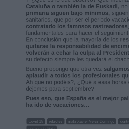
Cataluña o también la de Euskadi,
no 
primaria siguen bajo mínimos,
siguen 
sanitarios, que por ser el periodo vaca
contratado los famosos rastreadores
fundamentales para hacer el seguimiento
En conclusión que la mayoría de los
res
quitarse la responsabilidad de encim
volverán a echar la culpa al President
su defecto siempre les quedará el chac
Bueno propongo que otra vez
salgamos 
aplaudir a todos los profesionales qu
Ah que no podéis?, ¿Qué a esas horas o
dejemes para septiembre?
Pues eso, que España es el mejor país
ha ido de vacaciones…
Covid 19
rebrotes
iñaki Xavier Vélez Domingo
contr
opinion de Iñaki